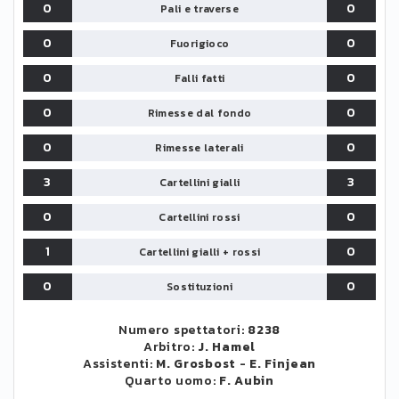
0
0
Pali e traverse
0
0
Fuorigioco
0
0
Falli fatti
0
0
Rimesse dal fondo
0
0
Rimesse laterali
3
3
Cartellini gialli
0
0
Cartellini rossi
1
0
Cartellini gialli + rossi
0
0
Sostituzioni
Numero spettatori:
8238
Arbitro:
J. Hamel
Assistenti:
M. Grosbost
-
E. Finjean
Quarto uomo:
F. Aubin