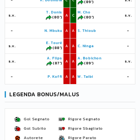
-
K. Doumbia
C
C
s.v.
(89')
T. Donis
M. Cho
s.v.
A
C
s.v.
(80')
(80')
-
N. Mbuku
A
A
S. Thioub
-
E. Touré
s.v.
A
A
C. Ninga
-
(88')
A. Flips
A. Bobichon
s.v.
A
A
s.v.
(87')
(89')
-
P. Koffi
A
A
W. Taibi
-
LEGENDA BONUS/MALUS
Gol Segnato
Rigore Segnato
Gol Subito
Rigore Sbagliato
Autorete
Rigore Parato