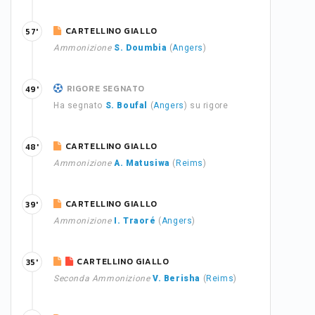
CARTELLINO GIALLO
57'
Ammonizione
S. Doumbia
(
Angers
)
RIGORE SEGNATO
49'
Ha segnato
S. Boufal
(
Angers
) su rigore
CARTELLINO GIALLO
48'
Ammonizione
A. Matusiwa
(
Reims
)
CARTELLINO GIALLO
39'
Ammonizione
I. Traoré
(
Angers
)
CARTELLINO GIALLO
35'
Seconda Ammonizione
V. Berisha
(
Reims
)