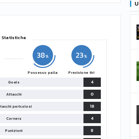
U
Statistiche
38
23
Possesso palla
Precisione tiri
4
Goals
0
Attacchi
18
tacchi pericolosi
4
Corners
8
Punizioni