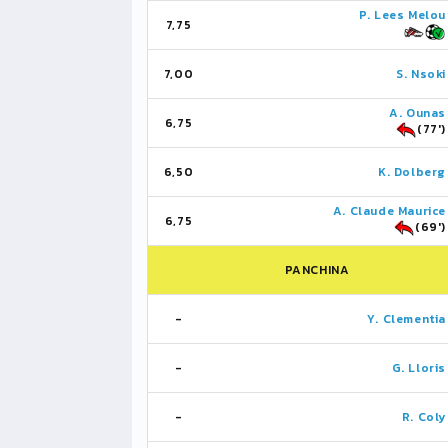
P. Lees Melou
7,75
7,00
S. Nsoki
A. Ounas
6,75
(77')
6,50
K. Dolberg
A. Claude Maurice
6,75
(69')
PANCHINA
-
Y. Clementia
-
G. Lloris
-
R. Coly