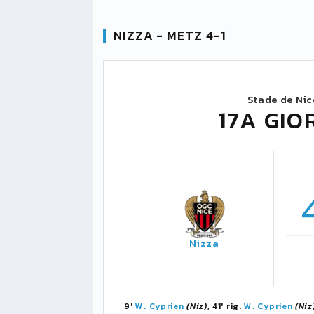
NIZZA - METZ 4-1
Stade de Nic
17A GIO
Nizza
9'
W. Cyprien
(Niz)
, 41' rig.
W. Cyprien
(Niz