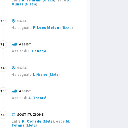
Entra
K. Thuram
(
Nizza
), esce
A.
Ounas
(
Nizza
)
GOAL
75'
Ha segnato
P. Lees Melou
(
Nizza
)
ASSIST
75'
Assist di
I. Ganago
GOAL
74'
Ha segnato
I. Niane
(
Metz
)
ASSIST
74'
Assist di
A. Traoré
SOSTITUZIONE
74'
Entra
R. Cohade
(
Metz
), esce
M.
Fofana
(
Metz
)