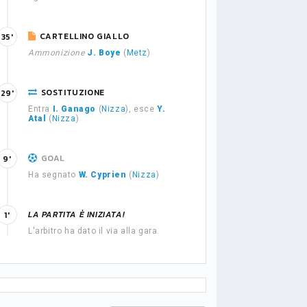
CARTELLINO GIALLO
35'
Ammonizione
J. Boye
(
Metz
)
SOSTITUZIONE
29'
Entra
I. Ganago
(
Nizza
), esce
Y.
Atal
(
Nizza
)
GOAL
9'
Ha segnato
W. Cyprien
(
Nizza
)
LA PARTITA È INIZIATA!
1'
L'arbitro ha dato il via alla gara.