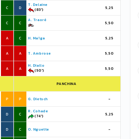
T. Delaine
C
D
5,25
(83')
A. Traoré
C
C
5,50
A
C
H. Maïga
5,25
A
A
T. Ambrose
5,50
H. Diallo
A
A
5,50
(50')
PANCHINA
P
P
G. Dietsch
-
R. Cohade
D
C
5,25
(74')
D
C
O. Nguette
-