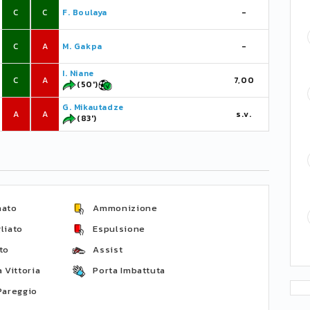
C
C
F. Boulaya
-
C
A
M. Gakpa
-
I. Niane
C
A
7,00
(50')
G. Mikautadze
A
A
s.v.
(83')
nato
Ammonizione
liato
Espulsione
to
Assist
 Vittoria
Porta Imbattuta
Pareggio