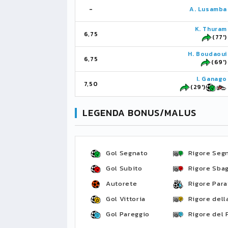
-
A. Lusamba
K. Thuram
6,75
(77')
H. Boudaoui
6,75
(69')
I. Ganago
7,50
(29')
LEGENDA BONUS/MALUS
Gol Segnato
Rigore Seg
Gol Subito
Rigore Sbag
Autorete
Rigore Para
Gol Vittoria
Rigore della
Gol Pareggio
Rigore del 