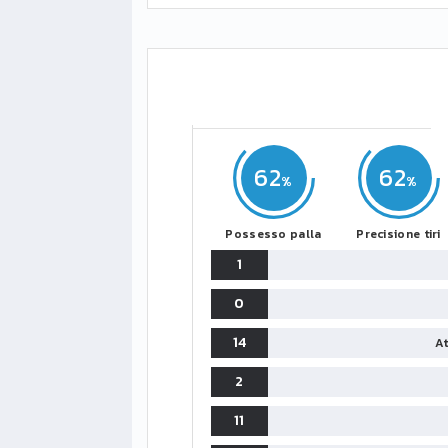
62
62
Possesso palla
Precisione tiri
1
0
14
At
2
11