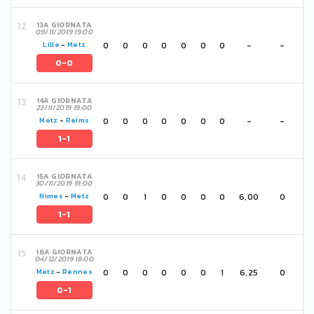
13A GIORNATA
09/11/2019 19:00
0
0
0
0
0
0
0
-
-
Lille
-
Metz
0-0
14A GIORNATA
23/11/2019 19:00
0
0
0
0
0
0
0
-
-
Metz
-
Reims
1-1
15A GIORNATA
30/11/2019 19:00
0
0
1
0
0
0
0
6,00
0
Nimes
-
Metz
1-1
16A GIORNATA
04/12/2019 18:00
0
0
0
0
0
0
1
6,25
0
Metz
-
Rennes
0-1