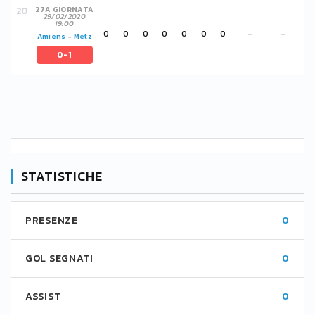
27A GIORNATA
29/02/2020
19:00
0
0
0
0
0
0
0
-
-
Amiens
-
Metz
0-1
STATISTICHE
PRESENZE
0
GOL SEGNATI
0
ASSIST
0