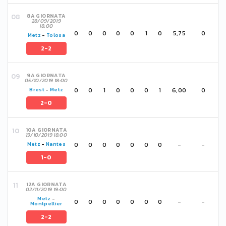
8A GIORNATA
28/09/2019
18:00
0
0
0
0
0
1
0
5,75
0
Metz
-
Tolosa
2-2
9A GIORNATA
05/10/2019 18:00
0
0
1
0
0
0
1
6,00
0
Brest
-
Metz
2-0
10A GIORNATA
19/10/2019 18:00
0
0
0
0
0
0
0
-
-
Metz
-
Nantes
1-0
12A GIORNATA
02/11/2019 19:00
Metz
-
0
0
0
0
0
0
0
-
-
Montpellier
2-2