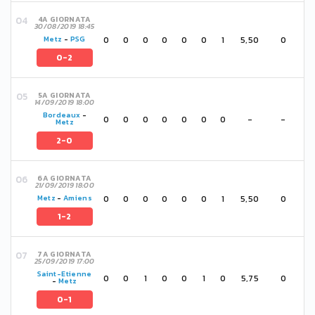
4A GIORNATA
30/08/2019 18:45
0
0
0
0
0
0
1
5,50
0
Metz
-
PSG
0-2
5A GIORNATA
14/09/2019 18:00
Bordeaux
-
0
0
0
0
0
0
0
-
-
Metz
2-0
6A GIORNATA
21/09/2019 18:00
0
0
0
0
0
0
1
5,50
0
Metz
-
Amiens
1-2
7A GIORNATA
25/09/2019 17:00
Saint-Etienne
0
0
1
0
0
1
0
5,75
0
-
Metz
0-1