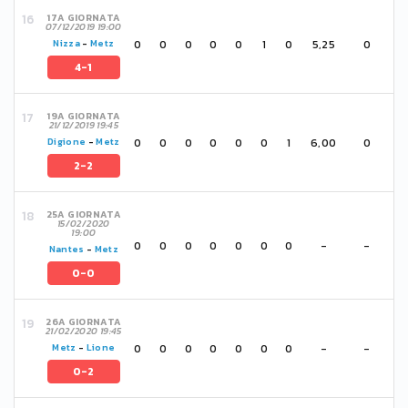
17A GIORNATA
07/12/2019 19:00
0
0
0
0
0
1
0
5,25
0
Nizza
-
Metz
4-1
19A GIORNATA
21/12/2019 19:45
0
0
0
0
0
0
1
6,00
0
Digione
-
Metz
2-2
25A GIORNATA
15/02/2020
19:00
0
0
0
0
0
0
0
-
-
Nantes
-
Metz
0-0
26A GIORNATA
21/02/2020 19:45
0
0
0
0
0
0
0
-
-
Metz
-
Lione
0-2