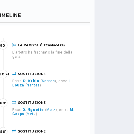
IMELINE
LA PARTITA È TERMINATA!
90'
L'arbitro ha fischiato la fine della
gara.
SOSTITUZIONE
90'+1
Entra
R. Krhin
(
Nantes
), esce
I.
Louza
(
Nantes
)
SOSTITUZIONE
89'
Esce
O. Nguette
(
Metz
), entra
M.
Gakpa
(
Metz
)
SOSTITUZIONE
86'