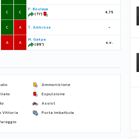
F. Boulaya
C
C
4,75
(71')
C
A
T. Ambrose
-
M. Gakpa
A
A
s.v.
(89')
nato
Ammonizione
liato
Espulsione
to
Assist
 Vittoria
Porta Imbattuta
Pareggio