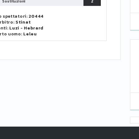
2
Sostituzioni
 spettatori:
20444
rbitro:
Stinat
enti:
Luzi
-
Hebrard
rto uomo:
Leleu