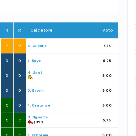
R
R
Calciatore
Voto
P
P
A. Oukidja
7,25
D
D
J. Boye
6,25
M. Udol
D
D
6,00
D
D
D. Bronn
6,00
C
D
F. Centonze
6,00
O. Nguette
C
C
5,75
(89')
C
C
K. N'Doram
6,00