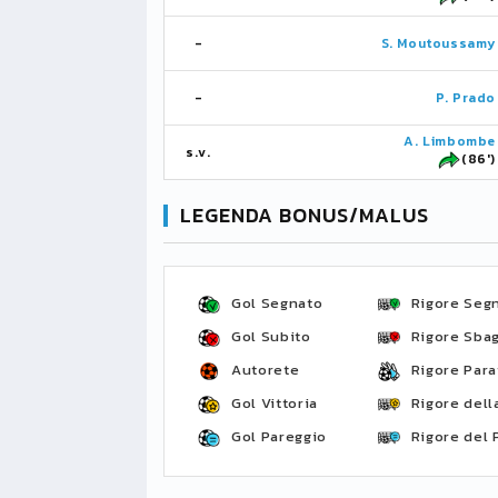
-
S. Moutoussamy
-
P. Prado
A. Limbombe
s.v.
(86')
LEGENDA BONUS/MALUS
Gol Segnato
Rigore Seg
Gol Subito
Rigore Sbag
Autorete
Rigore Para
Gol Vittoria
Rigore della
Gol Pareggio
Rigore del 