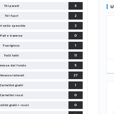
U
3
Tiri parati
2
Tiri fuori
2
iri nello specchio
0
Pali e traverse
1
Fuorigioco
11
Falli fatti
5
messe dal fondo
27
Rimesse laterali
1
Cartellini gialli
0
Cartellini rossi
0
ellini gialli + rossi