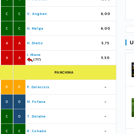
C
C
V. Angban
6,00
C
C
H. Maïga
6,00
U
A
A
H. Diallo
5,75
I. Niane
A
A
5,50
(71')
PANCHINA
P
P
P. Delecroix
-
D
D
M. Fofana
-
C
D
T. Delaine
-
C
C
R. Cohade
-