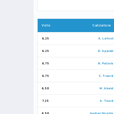
Voto
Calciatore
6,25
A. Lafont
6,25
D. Appiah
6,75
N. Pallois
6,75
C. Traoré
6,50
M. Abeid
7,25
A. Touré
6,50
Andrei Girotto