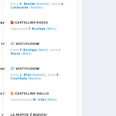
Esce
A. Bamba
(
Nantes
), entra
A.
Limbombe
(
Nantes
)
CARTELLINO ROSSO
84'
Espulsione
F. Boulaya
(
Metz
)
SOSTITUZIONE
71'
Entra
F. Boulaya
(
Metz
), esce
I.
Niane
(
Metz
)
SOSTITUZIONE
59'
Entra
L. Blas
(
Nantes
), esce
K.
Coulibaly
(
Nantes
)
CARTELLINO GIALLO
57'
Ammonizione
M. Udol
(
Metz
)
LA PARTITA È INIZIATA!
1'