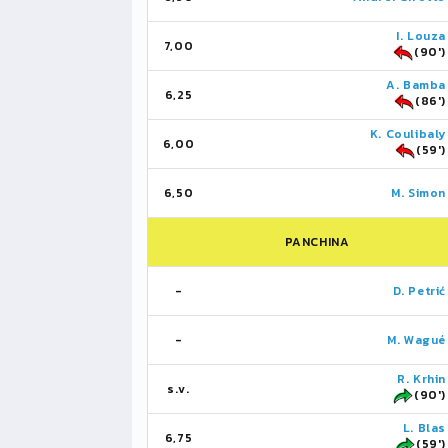
I. Louza
7,00
(90')
A. Bamba
6,25
(86')
K. Coulibaly
6,00
(59')
6,50
M. Simon
PANCHINA
-
D. Petrić
-
M. Wagué
R. Krhin
s.v.
(90')
L. Blas
6,75
(59')