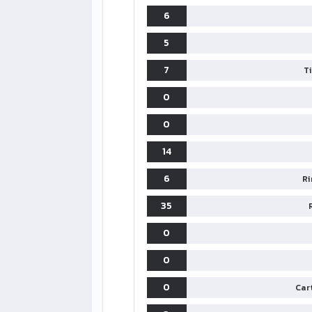
6
5
7
T
0
0
14
6
Ri
35
0
0
0
Cart