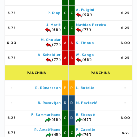
A. Fulgini
5,75
P. Diop
C
C
6,25
(90')
J. Marié
Mathias Pereira
5,75
C
C
6,25
(68')
(77')
M. Chouiar
6,00
A
A
S. Thioub
6,00
(77')
A. Scheidler
W. Kanga
5,75
A
A
6,25
(77')
(68')
PANCHINA
PANCHINA
-
R. Rúnarsson
P
P
L. Butelle
-
-
B. Racovițan
D
D
M. Pavlović
-
F. Sammaritano
E. Ebossé
6,25
C
D
6,00
(68')
(67')
R. Amalfitano
P. Capelle
5,75
C
C
s.v.
(45')
(76')