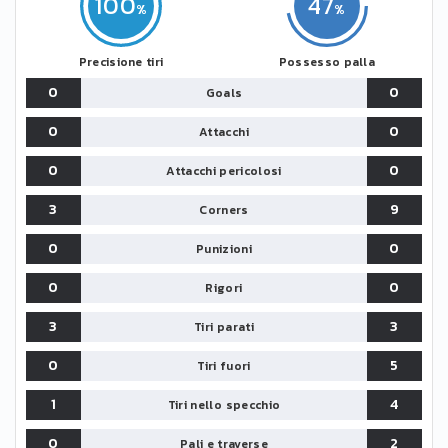
100
47
Precisione tiri
Possesso palla
0
0
Goals
0
0
Attacchi
0
0
Attacchi pericolosi
3
9
Corners
0
0
Punizioni
0
0
Rigori
3
3
Tiri parati
0
5
Tiri fuori
1
4
Tiri nello specchio
0
2
Pali e traverse