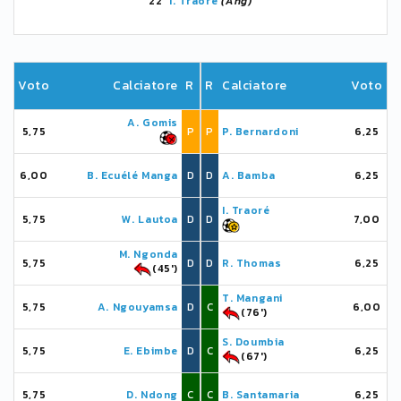
22'
I. Traoré
(Ang)
Voto
Calciatore
R
R
Calciatore
Voto
A. Gomis
5,75
P
P
P. Bernardoni
6,25
6,00
B. Ecuélé Manga
D
D
A. Bamba
6,25
I. Traoré
5,75
W. Lautoa
D
D
7,00
M. Ngonda
5,75
D
D
R. Thomas
6,25
(45')
T. Mangani
5,75
A. Ngouyamsa
D
C
6,00
(76')
S. Doumbia
5,75
E. Ebimbe
D
C
6,25
(67')
5,75
D. Ndong
C
C
B. Santamaria
6,25