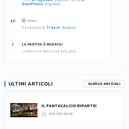
Esce
M. Ngonda
(
Digione
), entra
R.
Amalfitano
(
Digione
)
GOAL
22'
Ha segnato
I. Traoré
(
Angers
)
LA PARTITA È INIZIATA!
1'
L'arbitro ha dato il via alla gara.
ULTIMI ARTICOLI
ELENCO ARTICOLI
IL FANTACALCIO RIPARTE!
06/08/2026