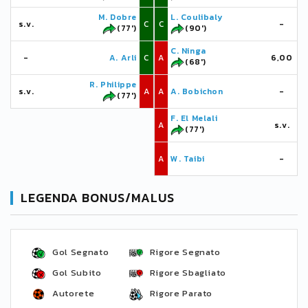
M. Dobre
L. Coulibaly
s.v.
C
C
-
(77')
(90')
C. Ninga
-
A. Arli
C
A
6,00
(68')
R. Philippe
s.v.
A
A
A. Bobichon
-
(77')
F. El Melali
A
s.v.
(77')
A
W. Taibi
-
LEGENDA BONUS/MALUS
Gol Segnato
Rigore Segnato
Gol Subito
Rigore Sbagliato
Autorete
Rigore Parato