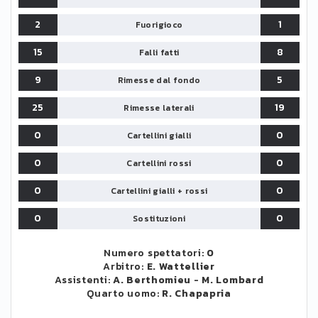
2
1
Fuorigioco
15
8
Falli fatti
9
5
Rimesse dal fondo
25
19
Rimesse laterali
0
0
Cartellini gialli
0
0
Cartellini rossi
0
0
Cartellini gialli + rossi
0
0
Sostituzioni
Numero spettatori:
0
Arbitro:
E. Wattellier
Assistenti:
A. Berthomieu
-
M. Lombard
Quarto uomo:
R. Chapapria