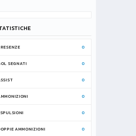
TATISTICHE
PRESENZE
0
GOL SEGNATI
0
ASSIST
0
AMMONIZIONI
0
ESPULSIONI
0
DOPPIE AMMONIZIONI
0