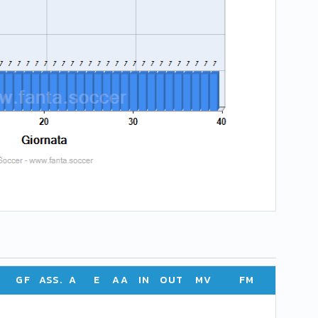
GF
ASS.
A
E
AA
IN
OUT
MV
FM