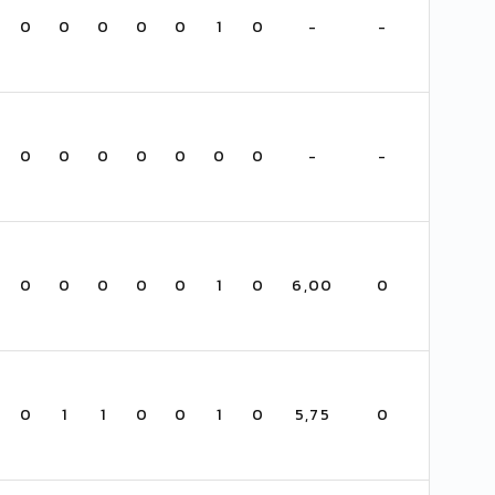
0
0
0
0
0
1
0
-
-
0
0
0
0
0
0
0
-
-
0
0
0
0
0
1
0
6,00
0
0
1
1
0
0
1
0
5,75
0