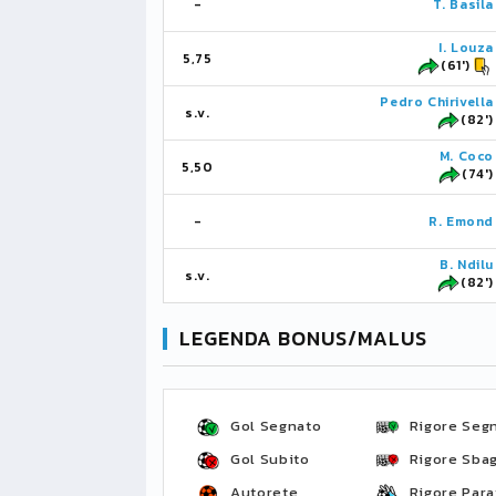
-
T. Basila
I. Louza
5,75
(61')
Pedro Chirivella
s.v.
(82')
M. Coco
5,50
(74')
-
R. Emond
B. Ndilu
s.v.
(82')
LEGENDA BONUS/MALUS
Gol Segnato
Rigore Seg
Gol Subito
Rigore Sbag
Autorete
Rigore Para