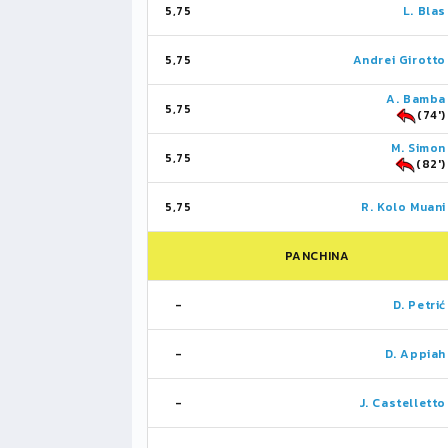
5,75
L. Blas
5,75
Andrei Girotto
A. Bamba
5,75
(74')
M. Simon
5,75
(82')
5,75
R. Kolo Muani
PANCHINA
-
D. Petrić
-
D. Appiah
-
J. Castelletto