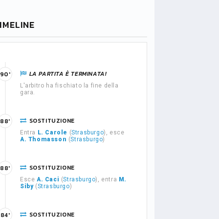
IMELINE
LA PARTITA È TERMINATA!
90'
L'arbitro ha fischiato la fine della
gara.
SOSTITUZIONE
88'
Entra
L. Carole
(
Strasburgo
), esce
A. Thomasson
(
Strasburgo
)
SOSTITUZIONE
88'
Esce
A. Caci
(
Strasburgo
), entra
M.
Siby
(
Strasburgo
)
SOSTITUZIONE
84'