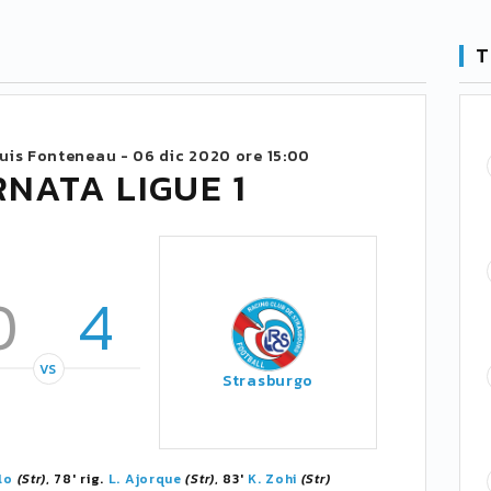
T
ouis Fonteneau -
06 dic 2020 ore 15:00
RNATA LIGUE 1
0
4
VS
Strasburgo
lo
(Str)
, 78' rig.
L. Ajorque
(Str)
, 83'
K. Zohi
(Str)