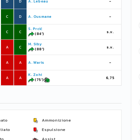
D
D
A. Lebeau
-
C
D
A. Ousmane
-
S. Prcić
C
C
s.v.
(84')
M. Siby
A
C
s.v.
(88')
A
A
A. Waris
-
K. Zohi
A
A
6,75
(75')
nato
Ammonizione
liato
Espulsione
to
Assist