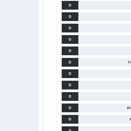
0
0
0
0
0
0
T
0
0
0
0
Ri
0
3