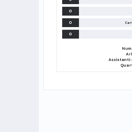
0
0
Cart
0
Nume
Ar
Assistenti
Quar
LIGUE1
CLASSIFICA
CLASSIFI
PG
Pt
Squadra
PG
1
PSG
34
90
34