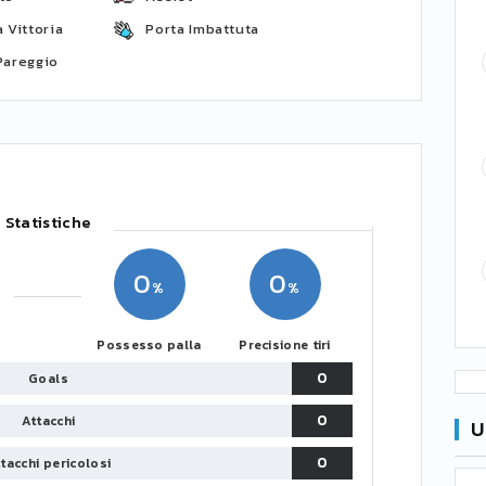
 Vittoria
Porta Imbattuta
Pareggio
Statistiche
0
0
Possesso palla
Precisione tiri
0
Goals
0
Attacchi
U
0
tacchi pericolosi