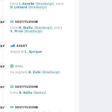
Entra
I. Aaneba
(
Strasburgo
), esce
D. Liénard
(
Strasburgo
)
SOSTITUZIONE
84'
Esce
H. Diallo
(
Strasburgo
), entra
S. Prcić
(
Strasburgo
)
ASSIST
83'
Assist di
L. Ajorque
GOAL
83'
Ha segnato
K. Zohi
(
Strasburgo
)
SOSTITUZIONE
82'
Entra
B. Ndilu
(
Nantes
)
SOSTITUZIONE
82'