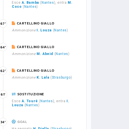
Esce
A. Bamba
(
Nantes
), entra
M.
Coco
(
Nantes
)
CARTELLINO GIALLO
67'
Ammonizione
I. Louza
(
Nantes
)
CARTELLINO GIALLO
64'
Ammonizione
M. Abeid
(
Nantes
)
CARTELLINO GIALLO
62'
Ammonizione
K. Lala
(
Strasburgo
)
SOSTITUZIONE
61'
Esce
A. Touré
(
Nantes
), entra
I.
Louza
(
Nantes
)
GOAL
34'
Ha segnato
H. Diallo
(
Strasburgo
)