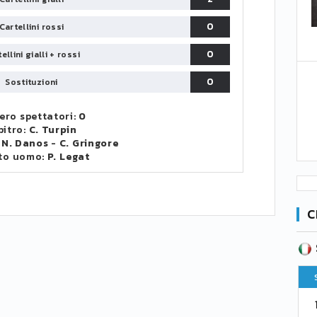
0
Cartellini rossi
0
ellini gialli + rossi
0
Sostituzioni
ro spettatori:
0
bitro:
C. Turpin
:
N. Danos
-
C. Gringore
to uomo:
P. Legat
C
SERIE B
CA
CLASSIFICA
Pt
Squadra
PG
Pt
1
Parma
76
38
76