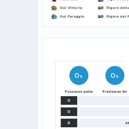
Gol Vittoria
Rigore della
Gol Pareggio
Rigore del 
0
0
Possesso palla
Precisione tiri
0
0
0
At