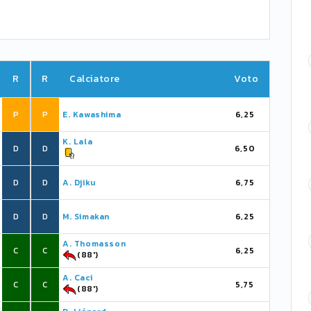
R
R
Calciatore
Voto
P
P
E. Kawashima
6,25
K. Lala
D
D
6,50
D
D
A. Djiku
6,75
D
D
M. Simakan
6,25
A. Thomasson
C
C
6,25
(88')
A. Caci
C
C
5,75
(88')