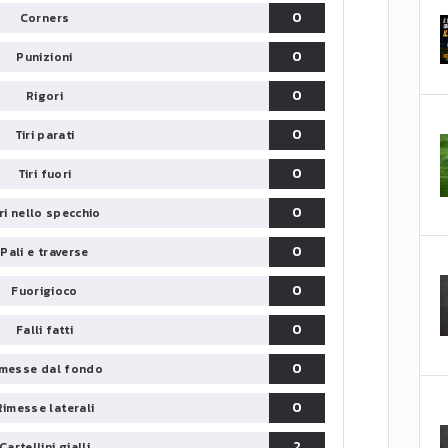
0
Corners
0
Punizioni
0
Rigori
0
Tiri parati
0
Tiri fuori
0
iri nello specchio
0
Pali e traverse
0
Fuorigioco
0
Falli fatti
0
messe dal fondo
0
Rimesse laterali
2
Cartellini gialli