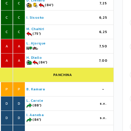
D. Liénard
C
C
7,25
(84')
C
C
I. Sissoko
6,25
M. Chahiri
C
C
6,25
(75')
L. Ajorque
A
A
7,50
H. Diallo
A
A
7,00
(84')
PANCHINA
P
P
B. Kamara
-
L. Carole
D
D
s.v.
(88')
I. Aaneba
D
D
s.v.
(84')