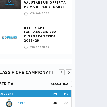
VALUTARE UN’OFFERTA
PRIMA DI REGISTRARSI
03/06/2026
RETTIFICHE
FANTACALCIO 38A
GIORNATA SERIEA
2025-26
28/05/2026
LASSIFICHE CAMPIONATI
SERIE A
PREMIER L
CLASSIFICA
Squadra
PG
Pt
Squadra
1
1
Inter
Ar
38
87