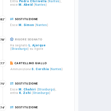
Entra
Pedro Chirivella
(
Nantes
),
esce
M. Abeid
(
Nantes
)
SOSTITUZIONE
82'
Esce
M. Simon
(
Nantes
)
RIGORE SEGNATO
78'
Ha segnato
L. Ajorque
(
Strasburgo
) su rigore
CARTELLINO GIALLO
77'
Ammonizione
S. Corchia
(
Nantes
)
SOSTITUZIONE
75'
Esce
M. Chahiri
(
Strasburgo
),
entra
K. Zohi
(
Strasburgo
)
SOSTITUZIONE
74'