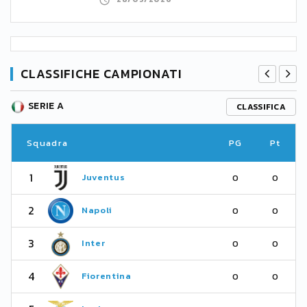
CLASSIFICHE CAMPIONATI
SERIE A
CLASSIFICA
Squadra
PG
Pt
1
Juventus
0
0
2
Napoli
0
0
3
Inter
0
0
4
Fiorentina
0
0