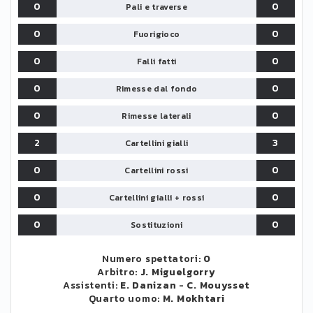
0
0
Pali e traverse
0
0
Fuorigioco
0
0
Falli fatti
0
0
Rimesse dal fondo
0
0
Rimesse laterali
2
3
Cartellini gialli
0
0
Cartellini rossi
0
0
Cartellini gialli + rossi
0
0
Sostituzioni
Numero spettatori:
0
Arbitro:
J. Miguelgorry
Assistenti:
E. Danizan
-
C. Mouysset
Quarto uomo:
M. Mokhtari