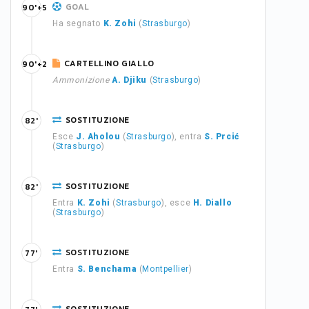
GOAL
90'+5
Ha segnato
K. Zohi
(
Strasburgo
)
CARTELLINO GIALLO
90'+2
Ammonizione
A. Djiku
(
Strasburgo
)
SOSTITUZIONE
82'
Esce
J. Aholou
(
Strasburgo
), entra
S. Prcić
(
Strasburgo
)
SOSTITUZIONE
82'
Entra
K. Zohi
(
Strasburgo
), esce
H. Diallo
(
Strasburgo
)
SOSTITUZIONE
77'
Entra
S. Benchama
(
Montpellier
)