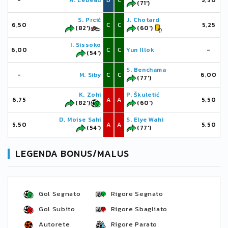
-
A. Lebeau
D
C
5,50
(71')
S. Prcić
J. Chotard
6,50
C
C
5,25
(82')
(60')
I. Sissoko
6,00
C
C
Yun Illok
-
(54')
S. Benchama
-
M. Siby
C
C
6,00
(77')
K. Zohi
P. Škuletić
6,75
A
A
5,50
(82')
(60')
D. Moise Sahi
S. Elye Wahi
5,50
A
A
5,50
(54')
(77')
LEGENDA BONUS/MALUS
Gol Segnato
Rigore Segnato
Gol Subito
Rigore Sbagliato
Autorete
Rigore Parato