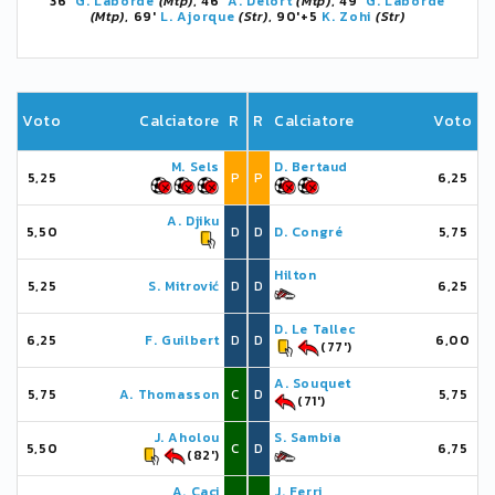
36'
G. Laborde
(Mtp)
, 46'
A. Delort
(Mtp)
, 49'
G. Laborde
(Mtp)
, 69'
L. Ajorque
(Str)
, 90'+5
K. Zohi
(Str)
Voto
Calciatore
R
R
Calciatore
Voto
M. Sels
D. Bertaud
5,25
P
P
6,25
A. Djiku
5,50
D
D
D. Congré
5,75
Hilton
5,25
S. Mitrović
D
D
6,25
D. Le Tallec
6,25
F. Guilbert
D
D
6,00
(77')
A. Souquet
5,75
A. Thomasson
C
D
5,75
(71')
J. Aholou
S. Sambia
5,50
C
D
6,75
(82')
A. Caci
J. Ferri