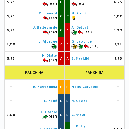
5,75
C
C
6,25
(66')
(60')
D. Liénard
M. Ristić
5,75
C
C
6,00
(54')
J. Bellegarde
A. Delort
5,25
C
A
7,00
(54')
(77')
L. Ajorque
G. Laborde
6,00
A
A
7,75
(60')
H. Diallo
5,75
A
A
S. Mavididi
5,75
(82')
PANCHINA
PANCHINA
-
E. Kawashima
P
P
Matis Carvalho
-
-
L. Koné
D
D
N. Cozza
-
L. Carole
6,00
D
D
C. Vidal
-
(66')
K. Dolly