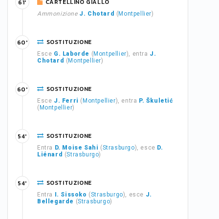
CARTELLINO GIALLO
61'
Ammonizione
J. Chotard
(
Montpellier
)
SOSTITUZIONE
60'
Esce
G. Laborde
(
Montpellier
), entra
J.
Chotard
(
Montpellier
)
SOSTITUZIONE
60'
Esce
J. Ferri
(
Montpellier
), entra
P. Škuletić
(
Montpellier
)
SOSTITUZIONE
54'
Entra
D. Moise Sahi
(
Strasburgo
), esce
D.
Liénard
(
Strasburgo
)
SOSTITUZIONE
54'
Entra
I. Sissoko
(
Strasburgo
), esce
J.
Bellegarde
(
Strasburgo
)