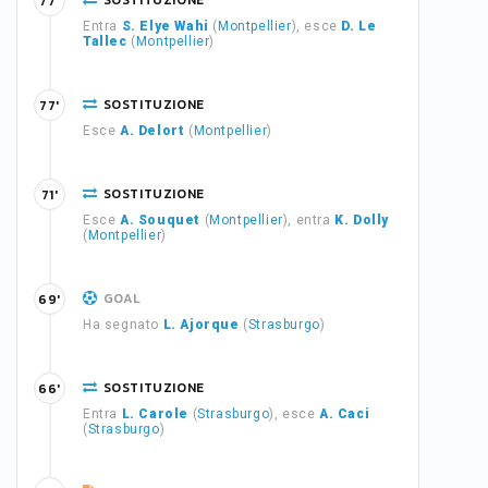
SOSTITUZIONE
77'
Entra
S. Elye Wahi
(
Montpellier
), esce
D. Le
Tallec
(
Montpellier
)
SOSTITUZIONE
77'
Esce
A. Delort
(
Montpellier
)
SOSTITUZIONE
71'
Esce
A. Souquet
(
Montpellier
), entra
K. Dolly
(
Montpellier
)
GOAL
69'
Ha segnato
L. Ajorque
(
Strasburgo
)
SOSTITUZIONE
66'
Entra
L. Carole
(
Strasburgo
), esce
A. Caci
(
Strasburgo
)