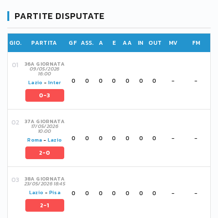
PARTITE DISPUTATE
GIO.
PARTITA
GF
ASS.
A
E
AA
IN
OUT
MV
FM
36A GIORNATA
09/05/2026
16:00
0
0
0
0
0
0
0
-
-
Lazio
-
Inter
0-3
37A GIORNATA
17/05/2026
10:00
0
0
0
0
0
0
0
-
-
Roma
-
Lazio
2-0
38A GIORNATA
23/05/2026 18:45
0
0
0
0
0
0
0
-
-
Lazio
-
Pisa
2-1