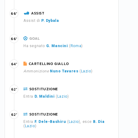
ASSIST
66'
Assist di
P. Dybala
GOAL
66'
Ha segnato
G. Mancini
(
Roma
)
CARTELLINO GIALLO
64'
Ammonizione
Nuno Tavares
(
Lazio
)
SOSTITUZIONE
62'
Entra
D. Maldini
(
Lazio
)
SOSTITUZIONE
62'
Entra
F. Dele-Bashiru
(
Lazio
), esce
B. Dia
(
Lazio
)