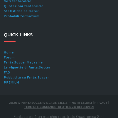
Voti fantacalcio
Quotazioni fantacalcio
Statistiche calciatori
Probabili formazioni
QUICK LINKS
Home
Forum
Fanta.Soccer Magazine
Le vignette di Fanta.Soccer
FAQ
Pubblicità su Fanta.Soccer
PREMIUM
2026
©
FANTASOCCERVILLAGE S.R.L.S.
-
NOTE LEGALI
|
PRIVACY
|
TERMINI E CONDIZIONI DI UTILIZZO DEI SERVIZI
Fantacalcio è un marchio registrato Quadronica S.r.l.