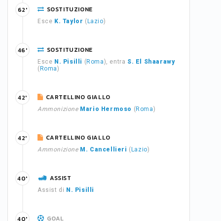
SOSTITUZIONE
62'
Esce
K. Taylor
(
Lazio
)
SOSTITUZIONE
46'
Esce
N. Pisilli
(
Roma
), entra
S. El Shaarawy
(
Roma
)
CARTELLINO GIALLO
42'
Ammonizione
Mario Hermoso
(
Roma
)
CARTELLINO GIALLO
42'
Ammonizione
M. Cancellieri
(
Lazio
)
ASSIST
40'
Assist di
N. Pisilli
GOAL
40'