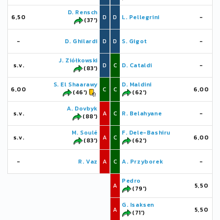
D. Rensch
6,50
D
D
L. Pellegrini
-
(37')
-
D. Ghilardi
D
D
S. Gigot
-
J. Ziółkowski
s.v.
D
C
D. Cataldi
-
(83')
S. El Shaarawy
D. Maldini
6,00
C
C
6,00
(46')
(62')
A. Dovbyk
s.v.
A
C
R. Belahyane
-
(88')
M. Soulé
F. Dele-Bashiru
s.v.
A
C
6,00
(83')
(62')
-
R. Vaz
A
C
A. Przyborek
-
Pedro
A
5,50
(79')
G. Isaksen
A
5,50
(71')