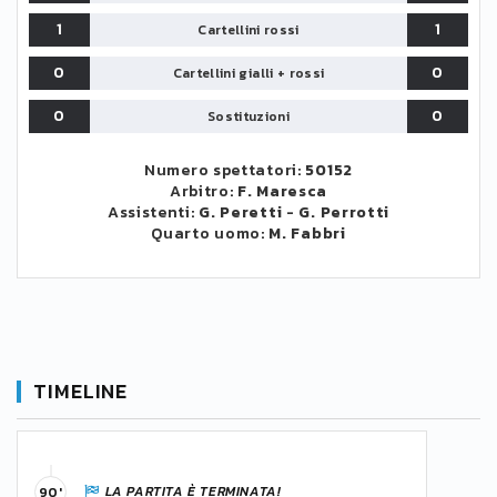
1
1
Cartellini rossi
0
0
Cartellini gialli + rossi
0
0
Sostituzioni
Numero spettatori:
50152
Arbitro:
F. Maresca
Assistenti:
G. Peretti
-
G. Perrotti
Quarto uomo:
M. Fabbri
TIMELINE
LA PARTITA È TERMINATA!
90'