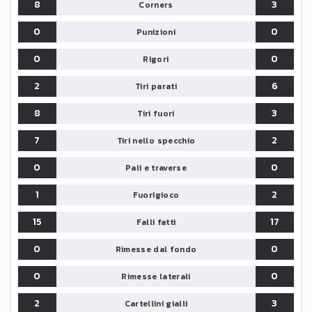
8
3
Corners
0
0
Punizioni
0
0
Rigori
2
6
Tiri parati
8
3
Tiri fuori
7
2
Tiri nello specchio
0
0
Pali e traverse
1
2
Fuorigioco
15
17
Falli fatti
0
0
Rimesse dal fondo
0
0
Rimesse laterali
2
3
Cartellini gialli