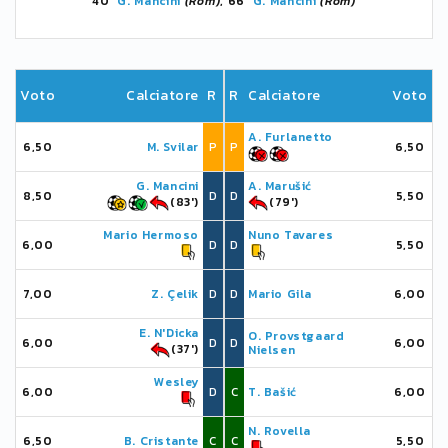
40'
G. Mancini
(Rom)
, 66'
G. Mancini
(Rom)
Voto
Calciatore
R
R
Calciatore
Voto
A. Furlanetto
6,50
M. Svilar
P
P
6,50
G. Mancini
A. Marušić
8,50
D
D
5,50
(83')
(79')
Mario Hermoso
Nuno Tavares
6,00
D
D
5,50
7,00
Z. Çelik
D
D
Mario Gila
6,00
E. N'Dicka
O. Provstgaard
6,00
D
D
6,00
(37')
Nielsen
Wesley
6,00
D
C
T. Bašić
6,00
N. Rovella
6,50
B. Cristante
C
C
5,50