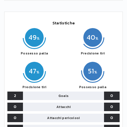
Statistiche
49
40
Possesso palla
Precisione tiri
47
51
Precisione tiri
Possesso palla
2
0
Goals
0
0
Attacchi
0
0
Attacchi pericolosi