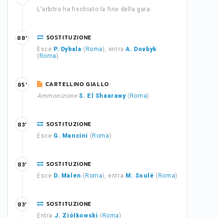
L'arbitro ha fischiato la fine della gara.
SOSTITUZIONE
88'
Esce
P. Dybala
(
Roma
), entra
A. Dovbyk
(
Roma
)
CARTELLINO GIALLO
85'
Ammonizione
S. El Shaarawy
(
Roma
)
SOSTITUZIONE
83'
Esce
G. Mancini
(
Roma
)
SOSTITUZIONE
83'
Esce
D. Malen
(
Roma
), entra
M. Soulé
(
Roma
)
SOSTITUZIONE
83'
Entra
J. Ziółkowski
(
Roma
)