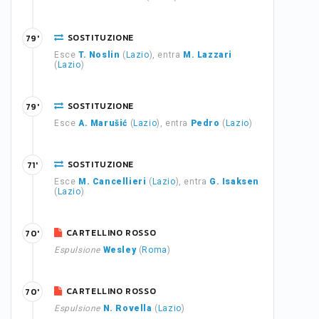
SOSTITUZIONE
79'
Esce
T. Noslin
(
Lazio
), entra
M. Lazzari
(
Lazio
)
SOSTITUZIONE
79'
Esce
A. Marušić
(
Lazio
), entra
Pedro
(
Lazio
)
SOSTITUZIONE
71'
Esce
M. Cancellieri
(
Lazio
), entra
G. Isaksen
(
Lazio
)
CARTELLINO ROSSO
70'
Espulsione
Wesley
(
Roma
)
CARTELLINO ROSSO
70'
Espulsione
N. Rovella
(
Lazio
)