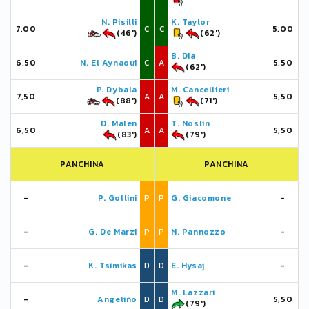
N. Pisilli
K. Taylor
7,00
C
C
5,00
(46')
(62')
B. Dia
6,50
N. El Aynaoui
C
A
5,50
(62')
P. Dybala
M. Cancellieri
7,50
A
A
5,50
(88')
(71')
D. Malen
T. Noslin
6,50
A
A
5,50
(83')
(79')
PANCHINA
PANCHINA
-
P. Gollini
P
P
G. Giacomone
-
-
G. De Marzi
P
P
N. Pannozzo
-
-
K. Tsimikas
D
D
E. Hysaj
-
M. Lazzari
-
Angeliño
D
D
5,50
(79')