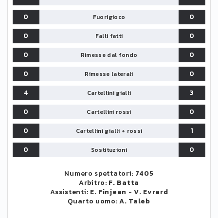
0
0
Fuorigioco
0
0
Falli fatti
0
0
Rimesse dal fondo
0
0
Rimesse laterali
4
3
Cartellini gialli
0
0
Cartellini rossi
0
1
Cartellini gialli + rossi
0
0
Sostituzioni
Numero spettatori:
7405
Arbitro:
F. Batta
Assistenti:
E. Finjean
-
V. Evrard
Quarto uomo:
A. Taleb