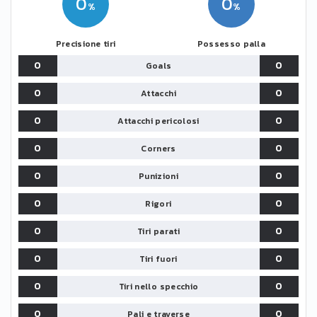
0
0
Precisione tiri
Possesso palla
0
0
Goals
0
0
Attacchi
0
0
Attacchi pericolosi
0
0
Corners
0
0
Punizioni
0
0
Rigori
0
0
Tiri parati
0
0
Tiri fuori
0
0
Tiri nello specchio
0
0
Pali e traverse