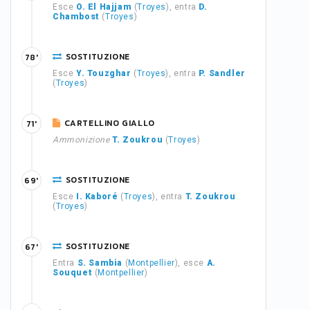
Esce
O. El Hajjam
(
Troyes
), entra
D.
Chambost
(
Troyes
)
SOSTITUZIONE
78'
Esce
Y. Touzghar
(
Troyes
), entra
P. Sandler
(
Troyes
)
CARTELLINO GIALLO
71'
Ammonizione
T. Zoukrou
(
Troyes
)
SOSTITUZIONE
69'
Esce
I. Kaboré
(
Troyes
), entra
T. Zoukrou
(
Troyes
)
SOSTITUZIONE
67'
Entra
S. Sambia
(
Montpellier
), esce
A.
Souquet
(
Montpellier
)