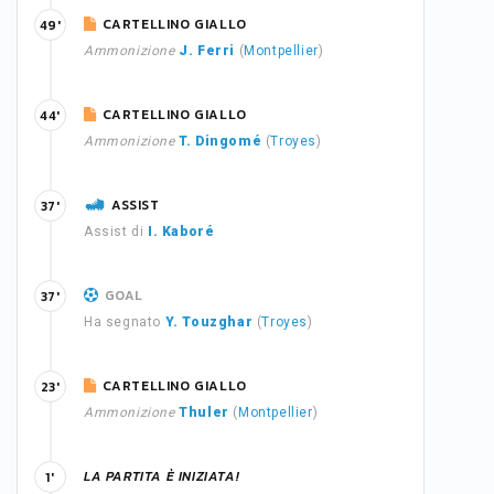
CARTELLINO GIALLO
49'
Ammonizione
J. Ferri
(
Montpellier
)
CARTELLINO GIALLO
44'
Ammonizione
T. Dingomé
(
Troyes
)
ASSIST
37'
Assist di
I. Kaboré
GOAL
37'
Ha segnato
Y. Touzghar
(
Troyes
)
CARTELLINO GIALLO
23'
Ammonizione
Thuler
(
Montpellier
)
LA PARTITA È INIZIATA!
1'