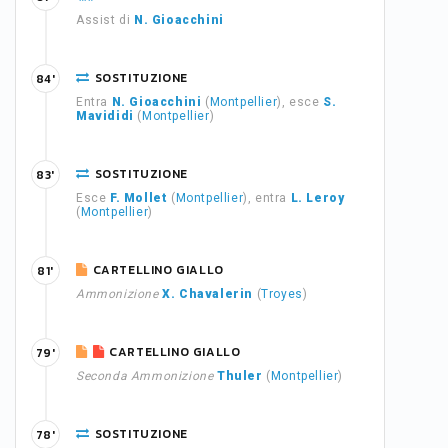
Assist di
N. Gioacchini
SOSTITUZIONE
84'
Entra
N. Gioacchini
(
Montpellier
), esce
S.
Mavididi
(
Montpellier
)
SOSTITUZIONE
83'
Esce
F. Mollet
(
Montpellier
), entra
L. Leroy
(
Montpellier
)
CARTELLINO GIALLO
81'
Ammonizione
X. Chavalerin
(
Troyes
)
CARTELLINO GIALLO
79'
Seconda Ammonizione
Thuler
(
Montpellier
)
SOSTITUZIONE
78'