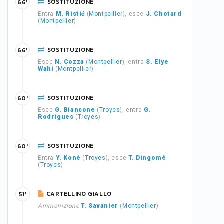
SOSTITUZIONE
66'
Entra
M. Ristić
(
Montpellier
), esce
J. Chotard
(
Montpellier
)
SOSTITUZIONE
66'
Esce
N. Cozza
(
Montpellier
), entra
S. Elye
Wahi
(
Montpellier
)
SOSTITUZIONE
60'
Esce
G. Biancone
(
Troyes
), entra
G.
Rodrigues
(
Troyes
)
SOSTITUZIONE
60'
Entra
Y. Koné
(
Troyes
), esce
T. Dingomé
(
Troyes
)
CARTELLINO GIALLO
51'
Ammonizione
T. Savanier
(
Montpellier
)