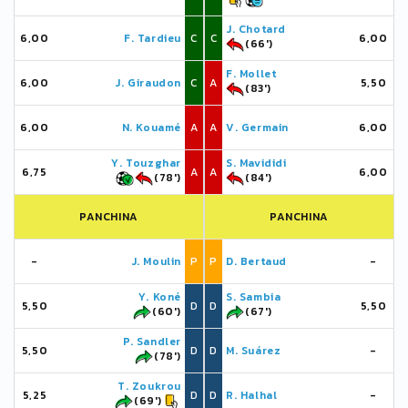
J. Chotard
6,00
F. Tardieu
C
C
6,00
(66')
F. Mollet
6,00
J. Giraudon
C
A
5,50
(83')
6,00
N. Kouamé
A
A
V. Germain
6,00
Y. Touzghar
S. Mavididi
6,75
A
A
6,00
(78')
(84')
PANCHINA
PANCHINA
-
J. Moulin
P
P
D. Bertaud
-
Y. Koné
S. Sambia
5,50
D
D
5,50
(60')
(67')
P. Sandler
5,50
D
D
M. Suárez
-
(78')
T. Zoukrou
5,25
D
D
R. Halhal
-
(69')