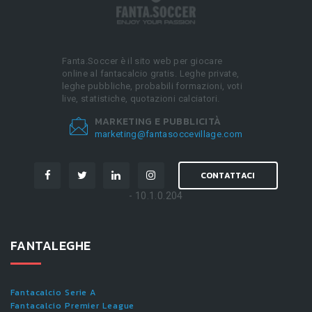
Fanta.Soccer è il sito web per giocare
online al fantacalcio gratis. Leghe private,
leghe pubbliche, probabili formazioni, voti
live, statistiche, quotazioni calciatori.
MARKETING E PUBBLICITÀ
marketing@fantasoccevillage.com
CONTATTACI
- 10.1.0.204
FANTALEGHE
Fantacalcio Serie A
Fantacalcio Premier League