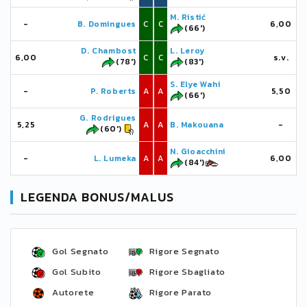
M. Ristić
-
B. Domingues
C
C
6,00
(66')
D. Chambost
L. Leroy
6,00
C
C
s.v.
(78')
(83')
S. Elye Wahi
-
P. Roberts
A
A
5,50
(66')
G. Rodrigues
5,25
A
A
B. Makouana
-
(60')
N. Gioacchini
-
L. Lumeka
A
A
6,00
(84')
LEGENDA BONUS/MALUS
Gol Segnato
Rigore Segnato
Gol Subito
Rigore Sbagliato
Autorete
Rigore Parato