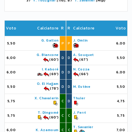
37'
Y. Touzghar
(Tro)
, 87'
T. Savanier
(Mtp)
Voto
Calciatore
R
R
Calciatore
Voto
G. Gallon
J. Omlin
5,50
P
P
6,00
G. Biancone
A. Souquet
6,00
D
D
5,50
(60')
(67')
I. Kaboré
N. Cozza
6,00
D
D
6,00
(69')
(66')
O. El Hajjam
5,50
D
D
M. Estève
5,50
(78')
X. Chavalerin
Thuler
5,75
C
D
4,75
T. Dingomé
J. Ferri
5,75
C
C
5,75
(60')
T. Savanier
6,00
K. Azamoum
C
C
7,00