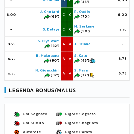
-
R. Halhal
D
C
6,00
(46')
J. Chotard
R. Oudin
6,00
C
C
6,00
(69')
(70')
M. Zerkane
-
S. Delaye
C
C
s.v.
(90')
S. Elye Wahi
s.v.
A
A
J. Briand
-
(82')
B. Makouana
S. Kalu
s.v.
A
A
6,75
(90')
(46')
N. Gioacchini
S. Mara
s.v.
A
A
5,75
(82')
(77')
LEGENDA BONUS/MALUS
Gol Segnato
Rigore Segnato
Gol Subito
Rigore Sbagliato
Autorete
Rigore Parato