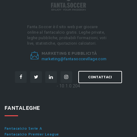
Fanta.Soccer è il sito web per giocare
online al fantacalcio gratis. Leghe private,
leghe pubbliche, probabili formazioni, voti
live, statistiche, quotazioni calciatori.
MARKETING E PUBBLICITÀ
marketing@fantasoccevillage.com
CONTATTACI
- 10.1.0.204
FANTALEGHE
Fantacalcio Serie A
Fantacalcio Premier League