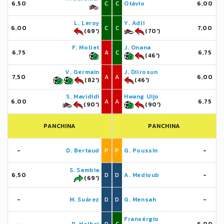
6,50
C
C
Otávio
6,00
L. Leroy
Y. Adli
6,00
C
C
7,00
(69')
(70')
F. Mollet
J. Onana
6,75
A
C
6,75
(46')
V. Germain
J. Dilrosun
7,50
A
A
6,00
(82')
(46')
S. Mavididi
Hwang Uijo
6,00
A
A
6,75
(90')
(90')
PANCHINA
PANCHINA
-
D. Bertaud
P
P
G. Poussin
-
S. Sambia
6,50
D
D
A. Medioub
-
(69')
-
M. Suárez
D
D
G. Mensah
-
Fransérgio