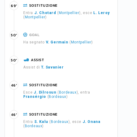
SOSTITUZIONE
69'
Entra
J. Chotard
(
Montpellier
), esce
L. Leroy
(
Montpellier
)
GOAL
50'
Ha segnato
V. Germain
(
Montpellier
)
ASSIST
50'
Assist di
T. Savanier
SOSTITUZIONE
46'
Esce
J. Dilrosun
(
Bordeaux
), entra
Fransérgio
(
Bordeaux
)
SOSTITUZIONE
46'
Entra
S. Kalu
(
Bordeaux
), esce
J. Onana
(
Bordeaux
)