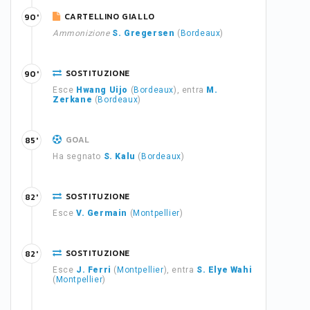
CARTELLINO GIALLO
90'
Ammonizione
S. Gregersen
(
Bordeaux
)
SOSTITUZIONE
90'
Esce
Hwang Uijo
(
Bordeaux
), entra
M.
Zerkane
(
Bordeaux
)
GOAL
85'
Ha segnato
S. Kalu
(
Bordeaux
)
SOSTITUZIONE
82'
Esce
V. Germain
(
Montpellier
)
SOSTITUZIONE
82'
Esce
J. Ferri
(
Montpellier
), entra
S. Elye Wahi
(
Montpellier
)