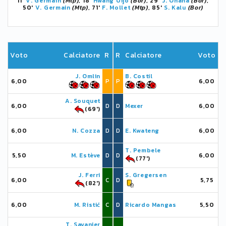
11'
V. Germain
(Mtp)
, 18'
Hwang Uijo
(Bor)
, 29'
J. Onana
(Bor)
,
50'
V. Germain
(Mtp)
, 71'
F. Mollet
(Mtp)
, 85'
S. Kalu
(Bor)
Voto
Calciatore
R
R
Calciatore
Voto
J. Omlin
B. Costil
6,00
P
P
6,00
A. Souquet
6,00
D
D
Mexer
6,00
(69')
6,00
N. Cozza
D
D
E. Kwateng
6,00
T. Pembele
5,50
M. Estève
D
D
6,00
(77')
J. Ferri
S. Gregersen
6,00
C
D
5,75
(82')
6,00
M. Ristić
C
D
Ricardo Mangas
5,50
T. Savanier