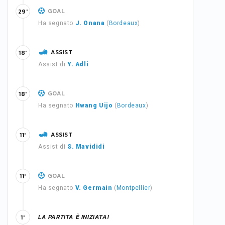
GOAL
29'
Ha segnato
J. Onana
(
Bordeaux
)
ASSIST
18'
Assist di
Y. Adli
GOAL
18'
Ha segnato
Hwang Uijo
(
Bordeaux
)
ASSIST
11'
Assist di
S. Mavididi
GOAL
11'
Ha segnato
V. Germain
(
Montpellier
)
LA PARTITA È INIZIATA!
1'