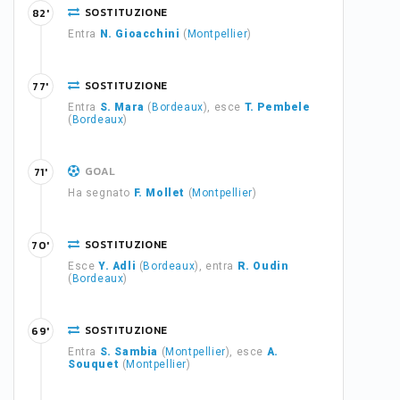
SOSTITUZIONE
82'
Entra
N. Gioacchini
(
Montpellier
)
SOSTITUZIONE
77'
Entra
S. Mara
(
Bordeaux
), esce
T. Pembele
(
Bordeaux
)
GOAL
71'
Ha segnato
F. Mollet
(
Montpellier
)
SOSTITUZIONE
70'
Esce
Y. Adli
(
Bordeaux
), entra
R. Oudin
(
Bordeaux
)
SOSTITUZIONE
69'
Entra
S. Sambia
(
Montpellier
), esce
A.
Souquet
(
Montpellier
)