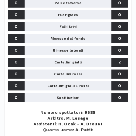
0
0
Pali e traverse
0
0
Fuorigioco
0
0
Falli fatti
0
0
Rimesse dal fondo
0
0
Rimesse laterali
0
2
Cartellini gialli
0
0
Cartellini rossi
0
0
Cartellini gialli + rossi
0
0
Sostituzioni
Numero spettatori:
9585
Arbitro:
M. Lesage
Assistenti:
H. Ocak
-
A. Drouet
Quarto uomo:
A. Petit