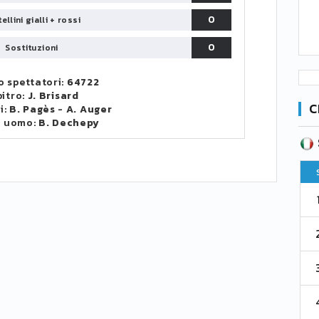
0
ellini gialli + rossi
0
Sostituzioni
 spettatori:
64722
bitro:
J. Brisard
C
i:
B. Pagès
-
A. Auger
o uomo:
B. Dechepy
SERIE B
CA
CLASSIFICA
Pt
Squadra
PG
Pt
1
Parma
76
38
76
2
Como 1907
67
38
73
3
Venezia
61
38
70
4
Cremonese
59
38
67