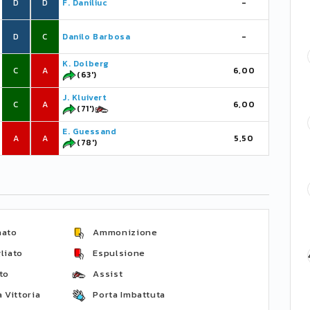
D
D
F. Daniliuc
-
D
C
Danilo Barbosa
-
K. Dolberg
C
A
6,00
(63')
J. Kluivert
C
A
6,00
(71')
E. Guessand
A
A
5,50
(78')
nato
Ammonizione
liato
Espulsione
to
Assist
 Vittoria
Porta Imbattuta