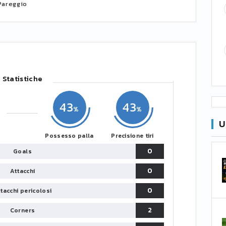
Pareggio
Statistiche
43
43
U
Possesso palla
Precisione tiri
0
Goals
0
Attacchi
0
tacchi pericolosi
2
Corners