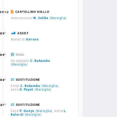
CARTELLINO GIALLO
90'+2
Ammonizione
W. Saliba
(
Marsiglia
)
ASSIST
89'
Assist di
Gerson
GOAL
89'
Ha segnato
C. Bakambu
(
Marsiglia
)
SOSTITUZIONE
88'
Entra
C. Bakambu
(
Marsiglia
),
esce
D. Payet
(
Marsiglia
)
SOSTITUZIONE
87'
Esce
P. Guèye
(
Marsiglia
), entra
L.
Balerdi
(
Marsiglia
)