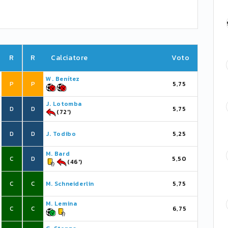
R
R
Calciatore
Voto
W. Benítez
P
P
5,75
J. Lotomba
D
D
5,75
(72')
D
D
J. Todibo
5,25
M. Bard
C
D
5,50
(46')
C
C
M. Schneiderlin
5,75
M. Lemina
C
C
6,75