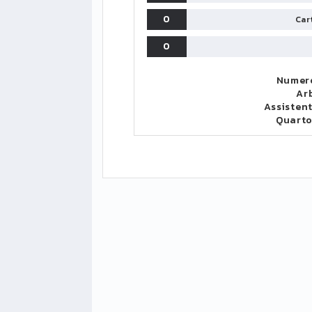
0
Cart
0
Numero
Ar
Assistent
Quart
LIGUE1
CLASSIFICA
CLASSIFI
PG
Pt
Squadra
PG
1
PSG
34
90
34
2
Monaco
34
73
34
3
Brest
34
72
34
4
Lille
34
65
34