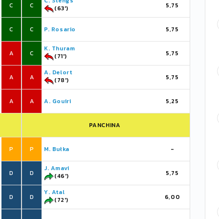
C. Stengs
C
C
5,75
(63')
C
C
P. Rosario
5,75
K. Thuram
A
C
5,75
(71')
A. Delort
A
A
5,75
(78')
A
A
A. Gouiri
5,25
PANCHINA
P
P
M. Bułka
-
J. Amavi
D
D
5,75
(46')
Y. Atal
D
D
6,00
(72')