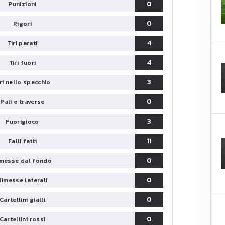
0
Punizioni
0
Rigori
4
Tiri parati
4
Tiri fuori
3
iri nello specchio
0
Pali e traverse
3
Fuorigioco
11
Falli fatti
0
messe dal fondo
0
Rimesse laterali
0
Cartellini gialli
0
Cartellini rossi