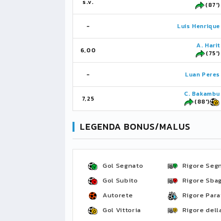
s.v.
(87')
-
Luis Henrique
A. Harit
6,00
(75')
-
Luan Peres
C. Bakambu
7,25
(88')
LEGENDA BONUS/MALUS
Gol Segnato
Rigore Seg
Gol Subito
Rigore Sbag
Autorete
Rigore Para
Gol Vittoria
Rigore della