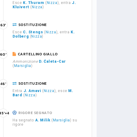
Esce
K. Thuram
(
Nizza
), entra
J.
Kluivert
(
Nizza
)
SOSTITUZIONE
63'
Esce
C. Stengs
(
Nizza
), entra
K.
Dolberg
(
Nizza
)
CARTELLINO GIALLO
60'
Ammonizione
D. Ćaleta-Car
(
Marsiglia
)
SOSTITUZIONE
46'
Entra
J. Amavi
(
Nizza
), esce
M.
Bard
(
Nizza
)
RIGORE SEGNATO
45'+4
Ha segnato
A. Milik
(
Marsiglia
) su
rigore