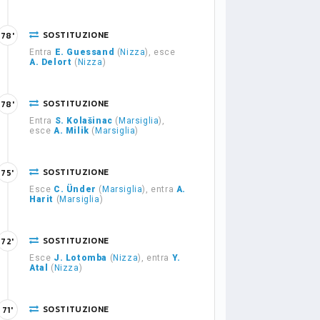
SOSTITUZIONE
78'
Entra
E. Guessand
(
Nizza
), esce
A. Delort
(
Nizza
)
SOSTITUZIONE
78'
Entra
S. Kolašinac
(
Marsiglia
),
esce
A. Milik
(
Marsiglia
)
SOSTITUZIONE
75'
Esce
C. Ünder
(
Marsiglia
), entra
A.
Harit
(
Marsiglia
)
SOSTITUZIONE
72'
Esce
J. Lotomba
(
Nizza
), entra
Y.
Atal
(
Nizza
)
SOSTITUZIONE
71'