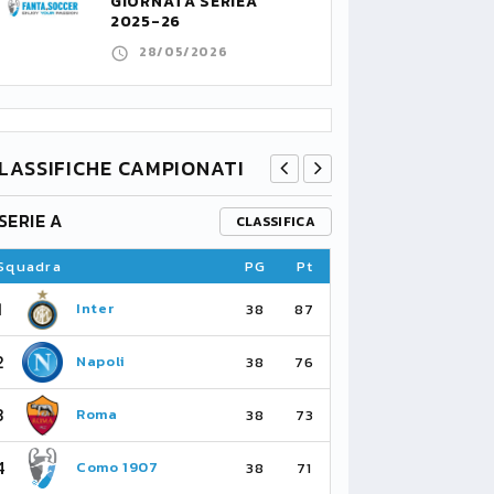
GIORNATA SERIEA
2025-26
28/05/2026
LASSIFICHE CAMPIONATI
SERIE A
PREMIER L
CLASSIFICA
Squadra
PG
Pt
Squadra
1
1
Inter
Ar
38
87
2
2
Napoli
Ma
38
76
3
3
Roma
Ma
38
73
4
4
Como 1907
As
38
71