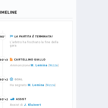
IMELINE
LA PARTITA È TERMINATA!
90'
L'arbitro ha fischiato la fine della
gara.
CARTELLINO GIALLO
90'+3
Ammonizione
M. Lemina
(
Nizza
)
GOAL
90'+2
Ha segnato
M. Lemina
(
Nizza
)
ASSIST
90'+2
Assist di
J. Kluivert