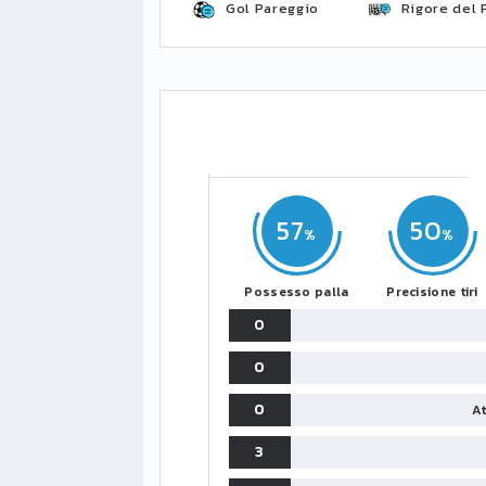
Gol Pareggio
Rigore del 
57
50
Possesso palla
Precisione tiri
0
0
0
At
3