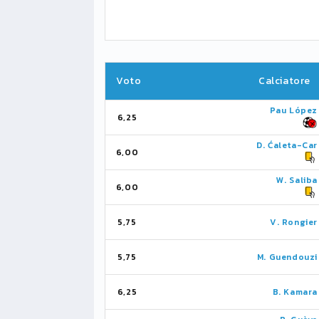
Voto
Calciatore
Pau López
6,25
D. Ćaleta-Car
6,00
W. Saliba
6,00
5,75
V. Rongier
5,75
M. Guendouzi
6,25
B. Kamara