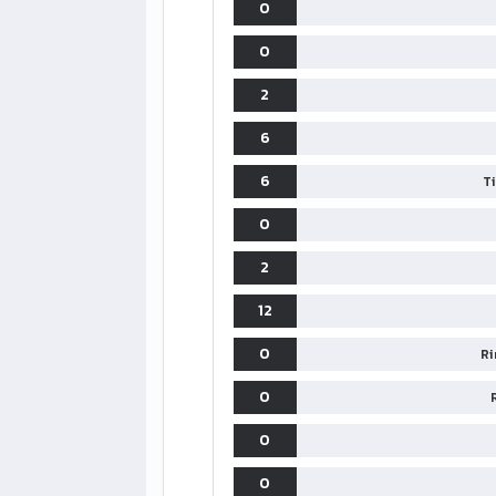
0
0
2
6
6
T
0
2
12
0
Ri
0
0
0