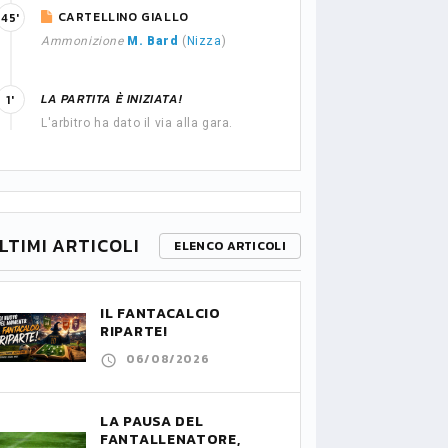
CARTELLINO GIALLO
45'
Ammonizione
M. Bard
(
Nizza
)
LA PARTITA È INIZIATA!
1'
L'arbitro ha dato il via alla gara.
LTIMI ARTICOLI
ELENCO ARTICOLI
IL FANTACALCIO
RIPARTE!
06/08/2026
LA PAUSA DEL
FANTALLENATORE,