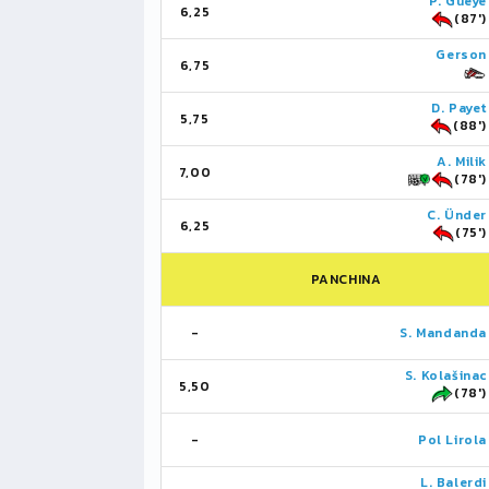
P. Guèye
6,25
(87')
Gerson
6,75
D. Payet
5,75
(88')
A. Milik
7,00
(78')
C. Ünder
6,25
(75')
PANCHINA
-
S. Mandanda
S. Kolašinac
5,50
(78')
-
Pol Lirola
L. Balerdi