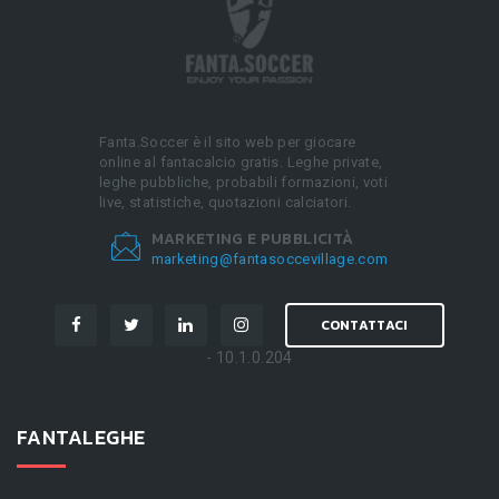
Fanta.Soccer è il sito web per giocare
online al fantacalcio gratis. Leghe private,
leghe pubbliche, probabili formazioni, voti
live, statistiche, quotazioni calciatori.
MARKETING E PUBBLICITÀ
marketing@fantasoccevillage.com
CONTATTACI
- 10.1.0.204
FANTALEGHE