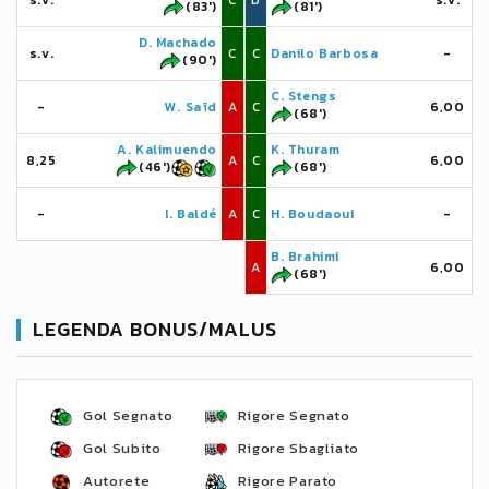
s.v.
C
D
s.v.
(83')
(81')
D. Machado
s.v.
C
C
Danilo Barbosa
-
(90')
C. Stengs
-
W. Saïd
A
C
6,00
(68')
A. Kalimuendo
K. Thuram
8,25
A
C
6,00
(46')
(68')
-
I. Baldé
A
C
H. Boudaoui
-
B. Brahimi
A
6,00
(68')
LEGENDA BONUS/MALUS
Gol Segnato
Rigore Segnato
Gol Subito
Rigore Sbagliato
Autorete
Rigore Parato