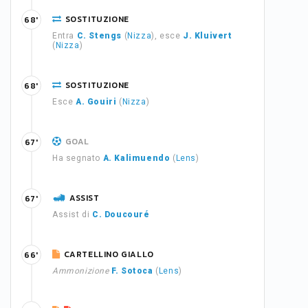
SOSTITUZIONE
68'
Entra
C. Stengs
(
Nizza
), esce
J. Kluivert
(
Nizza
)
SOSTITUZIONE
68'
Esce
A. Gouiri
(
Nizza
)
GOAL
67'
Ha segnato
A. Kalimuendo
(
Lens
)
ASSIST
67'
Assist di
C. Doucouré
CARTELLINO GIALLO
66'
Ammonizione
F. Sotoca
(
Lens
)