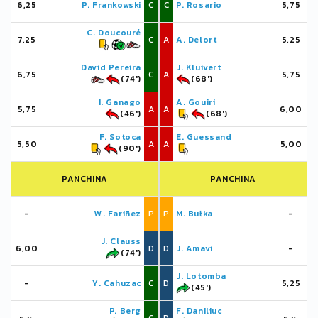
6,25
P. Frankowski
C
C
P. Rosario
5,75
C. Doucouré
7,25
C
A
A. Delort
5,25
David Pereira
J. Kluivert
6,75
C
A
5,75
(74')
(68')
I. Ganago
A. Gouiri
5,75
A
A
6,00
(46')
(68')
F. Sotoca
E. Guessand
5,50
A
A
5,00
(90')
PANCHINA
PANCHINA
-
W. Fariñez
P
P
M. Bułka
-
J. Clauss
6,00
D
D
J. Amavi
-
(74')
J. Lotomba
-
Y. Cahuzac
C
D
5,25
(45')
P. Berg
F. Daniliuc