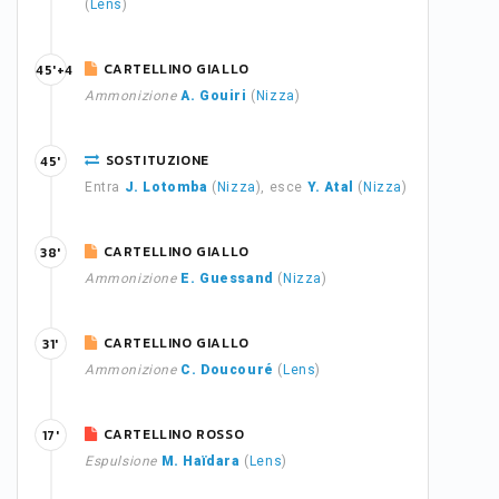
(
Lens
)
CARTELLINO GIALLO
45'+4
Ammonizione
A. Gouiri
(
Nizza
)
SOSTITUZIONE
45'
Entra
J. Lotomba
(
Nizza
), esce
Y. Atal
(
Nizza
)
CARTELLINO GIALLO
38'
Ammonizione
E. Guessand
(
Nizza
)
CARTELLINO GIALLO
31'
Ammonizione
C. Doucouré
(
Lens
)
CARTELLINO ROSSO
17'
Espulsione
M. Haïdara
(
Lens
)