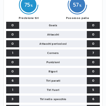
75
57
Precisione tiri
Possesso palla
0
0
Goals
0
0
Attacchi
0
0
Attacchi pericolosi
1
7
Corners
0
0
Punizioni
0
0
Rigori
6
0
Tiri parati
1
5
Tiri fuori
3
6
Tiri nello specchio