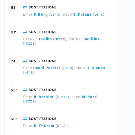
SOSTITUZIONE
83'
Entra
P. Berg
(
Lens
), esce
S. Fofana
(
Lens
)
SOSTITUZIONE
81'
Esce
J. Todibo
(
Nizza
), entra
F. Daniliuc
(
Nizza
)
SOSTITUZIONE
74'
Esce
David Pereira
(
Lens
), entra
J. Clauss
(
Lens
)
SOSTITUZIONE
68'
Entra
B. Brahimi
(
Nizza
), esce
M. Bard
(
Nizza
)
SOSTITUZIONE
68'
Entra
K. Thuram
(
Nizza
)