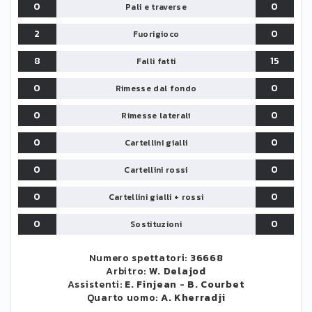
0
0
Pali e traverse
2
0
Fuorigioco
8
15
Falli fatti
0
0
Rimesse dal fondo
0
0
Rimesse laterali
0
0
Cartellini gialli
0
0
Cartellini rossi
0
0
Cartellini gialli + rossi
0
0
Sostituzioni
Numero spettatori:
36668
Arbitro:
W. Delajod
Assistenti:
E. Finjean
-
B. Courbet
Quarto uomo:
A. Kherradji