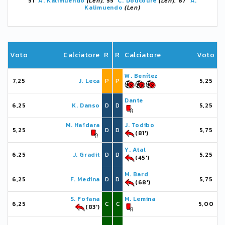
51'
A. Kalimuendo
(Len)
, 55'
C. Doucouré
(Len)
, 67'
A.
Kalimuendo
(Len)
Voto
Calciatore
R
R
Calciatore
Voto
W. Benítez
7,25
J. Leca
P
P
5,25
Dante
6,25
K. Danso
D
D
5,25
M. Haïdara
J. Todibo
5,25
D
D
5,75
(81')
Y. Atal
6,25
J. Gradit
D
D
5,25
(45')
M. Bard
6,25
F. Medina
D
D
5,75
(68')
S. Fofana
M. Lemina
6,25
C
C
5,00
(83')