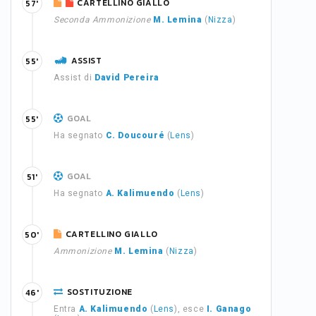
CARTELLINO GIALLO
57'
Seconda Ammonizione
M. Lemina
(
Nizza
)
ASSIST
55'
Assist di
David Pereira
GOAL
55'
Ha segnato
C. Doucouré
(
Lens
)
GOAL
51'
Ha segnato
A. Kalimuendo
(
Lens
)
CARTELLINO GIALLO
50'
Ammonizione
M. Lemina
(
Nizza
)
SOSTITUZIONE
46'
Entra
A. Kalimuendo
(
Lens
), esce
I. Ganago