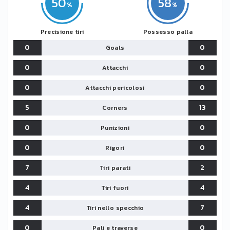
50
58
Precisione tiri
Possesso palla
0
0
Goals
0
0
Attacchi
0
0
Attacchi pericolosi
5
13
Corners
0
0
Punizioni
0
0
Rigori
7
2
Tiri parati
4
4
Tiri fuori
4
7
Tiri nello specchio
0
0
Pali e traverse