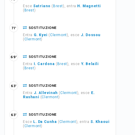
Esce
Satriano
(
Brest
), entra
H. Magnetti
(
Brest
)
SOSTITUZIONE
71'
Entra
G. Kyei
(
Clermont
), esce
J. Dossou
(
Clermont
)
SOSTITUZIONE
69'
Entra
I. Cardona
(
Brest
), esce
Y. Belaili
(
Brest
)
SOSTITUZIONE
63'
Entra
J. Allevinah
(
Clermont
), esce
E.
Rashani
(
Clermont
)
SOSTITUZIONE
63'
Esce
L. Da Cunha
(
Clermont
), entra
S. Khaoui
(
Clermont
)