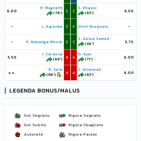
H. Magnetti
S. Khaoui
6,00
C
C
6,50
(78')
(63')
-
L. Agoume
C
C
Oriol Busquets
-
S. Abdul Samed
-
H. Mananga Mbock
C
C
5,75
(46')
I. Cardona
G. Kyei
5,50
A
A
6,00
(69')
(71')
R. Saïd
J. Allevinah
s.v.
A
A
6,00
(86')
(63')
LEGENDA BONUS/MALUS
Gol Segnato
Rigore Segnato
Gol Subito
Rigore Sbagliato
Autorete
Rigore Parato