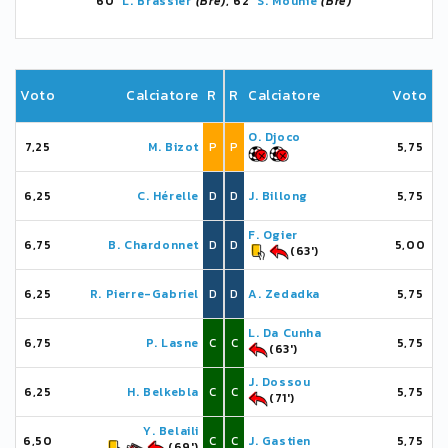
60'
L. Brassier
(Bre)
, 62'
S. Mounié
(Bre)
Voto
Calciatore
R
R
Calciatore
Voto
O. Djoco
7,25
M. Bizot
P
P
5,75
6,25
C. Hérelle
D
D
J. Billong
5,75
F. Ogier
6,75
B. Chardonnet
D
D
5,00
(63')
6,25
R. Pierre-Gabriel
D
D
A. Zedadka
5,75
L. Da Cunha
6,75
P. Lasne
C
C
5,75
(63')
J. Dossou
6,25
H. Belkebla
C
C
5,75
(71')
Y. Belaili
6,50
C
C
J. Gastien
5,75
(69')