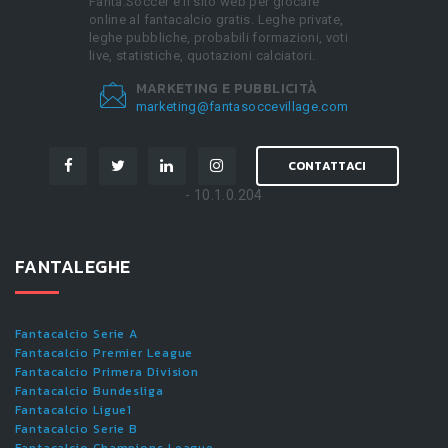
Fanta.Soccer è il sito web per giocare
online al fantacalcio gratis. Leghe private,
leghe pubbliche, probabili formazioni, voti
live, statistiche, quotazioni calciatori.
MARKETING E PUBBLICITÀ
marketing@fantasoccevillage.com
CONTATTACI
- 10.1.0.204
FANTALEGHE
Fantacalcio Serie A
Fantacalcio Premier League
Fantacalcio Primera Division
Fantacalcio Bundesliga
Fantacalcio Ligue1
Fantacalcio Serie B
Fantacalcio Champions League