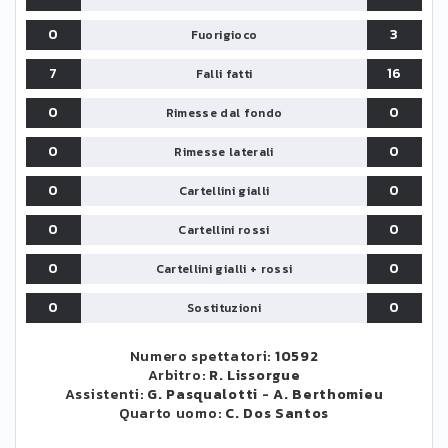
0
3
Fuorigioco
7
16
Falli fatti
0
0
Rimesse dal fondo
0
0
Rimesse laterali
0
0
Cartellini gialli
0
0
Cartellini rossi
0
0
Cartellini gialli + rossi
0
0
Sostituzioni
Numero spettatori:
10592
Arbitro:
R. Lissorgue
Assistenti:
G. Pasqualotti
-
A. Berthomieu
Quarto uomo:
C. Dos Santos