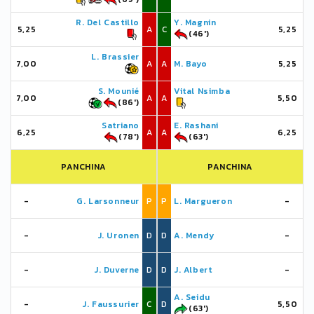
R. Del Castillo
Y. Magnin
5,25
A
C
5,25
(46')
L. Brassier
7,00
A
A
M. Bayo
5,25
S. Mounié
Vital Nsimba
7,00
A
A
5,50
(86')
Satriano
E. Rashani
6,25
A
A
6,25
(78')
(63')
PANCHINA
PANCHINA
-
G. Larsonneur
P
P
L. Margueron
-
-
J. Uronen
D
D
A. Mendy
-
-
J. Duverne
D
D
J. Albert
-
A. Seidu
-
J. Faussurier
C
D
5,50
(63')