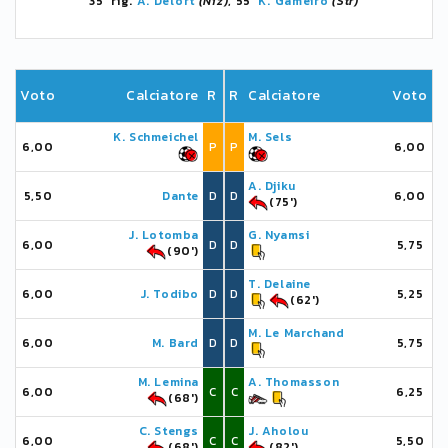
35' rig.
A. Delort
(Niz)
, 55'
K. Gameiro
(Str)
Voto
Calciatore
R
R
Calciatore
Voto
K. Schmeichel
M. Sels
6,00
P
P
6,00
A. Djiku
5,50
Dante
D
D
6,00
(75')
J. Lotomba
G. Nyamsi
6,00
D
D
5,75
(90')
T. Delaine
6,00
J. Todibo
D
D
5,25
(62')
M. Le Marchand
6,00
M. Bard
D
D
5,75
M. Lemina
A. Thomasson
6,00
C
C
6,25
(68')
C. Stengs
J. Aholou
6,00
C
C
5,50
(68')
(82')