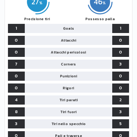
27
46
Precisione tiri
Possesso palla
1
1
Goals
0
0
Attacchi
0
0
Attacchi pericolosi
7
3
Corners
0
0
Punizioni
0
0
Rigori
4
2
Tiri parati
8
3
Tiri fuori
3
5
Tiri nello specchio
0
0
Pali e traverse