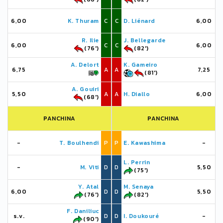
6,00
K. Thuram
C
C
D. Liénard
6,00
R. Ilie
J. Bellegarde
6,00
C
C
6,00
(76')
(82')
A. Delort
K. Gameiro
6,75
A
A
7,25
(81')
A. Gouiri
5,50
A
A
H. Diallo
6,00
(68')
PANCHINA
PANCHINA
-
T. Boulhendi
P
P
E. Kawashima
-
L. Perrin
-
M. Viti
D
D
5,50
(75')
Y. Atal
M. Senaya
6,00
D
D
5,50
(76')
(82')
F. Daniliuc
s.v.
D
D
I. Doukouré
-
(90')