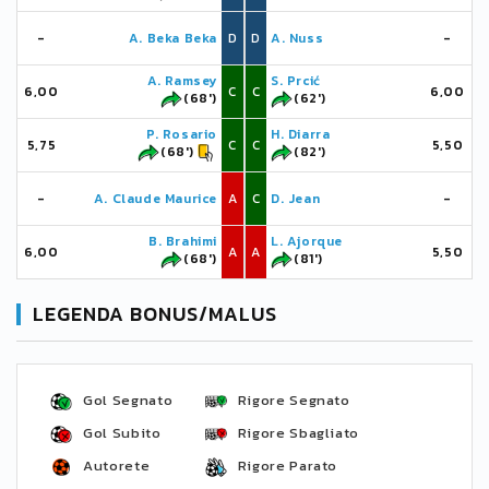
-
A. Beka Beka
D
D
A. Nuss
-
A. Ramsey
S. Prcić
6,00
C
C
6,00
(68')
(62')
P. Rosario
H. Diarra
5,75
C
C
5,50
(68')
(82')
-
A. Claude Maurice
A
C
D. Jean
-
B. Brahimi
L. Ajorque
6,00
A
A
5,50
(68')
(81')
LEGENDA BONUS/MALUS
Gol Segnato
Rigore Segnato
Gol Subito
Rigore Sbagliato
Autorete
Rigore Parato