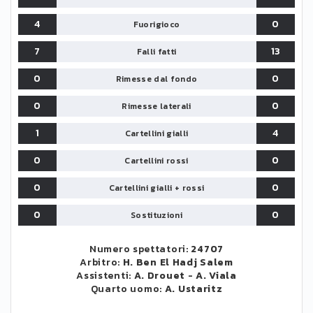
4
0
Fuorigioco
7
13
Falli fatti
0
0
Rimesse dal fondo
0
0
Rimesse laterali
1
4
Cartellini gialli
0
0
Cartellini rossi
0
0
Cartellini gialli + rossi
0
0
Sostituzioni
Numero spettatori:
24707
Arbitro:
H. Ben El Hadj Salem
Assistenti:
A. Drouet
-
A. Viala
Quarto uomo:
A. Ustaritz