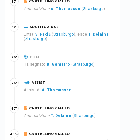
CARTELLINO GIALLO
67'
Ammonizione
A. Thomasson
(
Strasburgo
)
SOSTITUZIONE
62'
Entra
S. Prcić
(
Strasburgo
), esce
T. Delaine
(
Strasburgo
)
GOAL
55'
Ha segnato
K. Gameiro
(
Strasburgo
)
ASSIST
55'
Assist di
A. Thomasson
CARTELLINO GIALLO
47'
Ammonizione
T. Delaine
(
Strasburgo
)
CARTELLINO GIALLO
45'+1