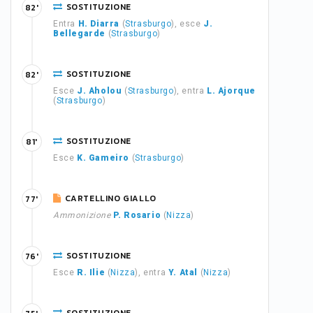
SOSTITUZIONE
82'
Entra
H. Diarra
(
Strasburgo
), esce
J.
Bellegarde
(
Strasburgo
)
SOSTITUZIONE
82'
Esce
J. Aholou
(
Strasburgo
), entra
L. Ajorque
(
Strasburgo
)
SOSTITUZIONE
81'
Esce
K. Gameiro
(
Strasburgo
)
CARTELLINO GIALLO
77'
Ammonizione
P. Rosario
(
Nizza
)
SOSTITUZIONE
76'
Esce
R. Ilie
(
Nizza
), entra
Y. Atal
(
Nizza
)