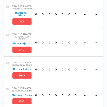
22A GIORNATA
05/02/2023 19:45
Marsiglia
-
0
0
0
0
0
0
0
-
-
Nizza
1-3
23A GIORNATA
10/02/2023
20:00
0
0
0
0
0
0
0
-
-
Nizza
-
Ajaccio
3-0
24A GIORNATA
18/02/2023 16:00
0
0
0
0
0
0
0
-
-
Nizza
-
Reims
0-0
25A GIORNATA
26/02/2023 16:05
0
0
0
0
0
0
0
-
-
Monaco
-
Nizza
0-3