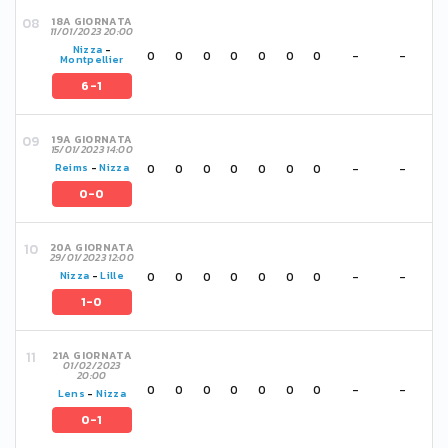
18A GIORNATA
11/01/2023 20:00
Nizza
-
0
0
0
0
0
0
0
-
-
Montpellier
6-1
19A GIORNATA
15/01/2023 14:00
0
0
0
0
0
0
0
-
-
Reims
-
Nizza
0-0
20A GIORNATA
29/01/2023 12:00
0
0
0
0
0
0
0
-
-
Nizza
-
Lille
1-0
21A GIORNATA
01/02/2023
20:00
0
0
0
0
0
0
0
-
-
Lens
-
Nizza
0-1