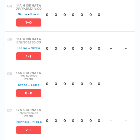
14A GIORNATA
06/11/2022 14:00
0
0
0
0
0
0
0
-
-
Nizza
-
Brest
1-0
15A GIORNATA
11/11/2022 20:00
0
0
0
0
0
0
0
-
-
Lione
-
Nizza
1-1
16A GIORNATA
29/12/2022
20:00
0
0
0
0
0
0
0
-
-
Nizza
-
Lens
0-0
17A GIORNATA
02/01/2023
20:00
0
0
0
0
0
0
0
-
-
Rennes
-
Nizza
2-1