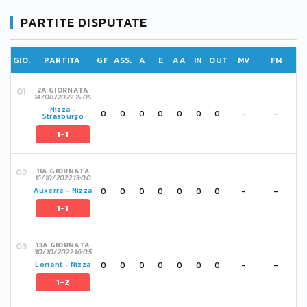
PARTITE DISPUTATE
GIO.
PARTITA
GF
ASS.
A
E
AA
IN
OUT
MV
FM
2A GIORNATA
14/08/2022 15:05
Nizza
-
0
0
0
0
0
0
0
-
-
Strasburgo
1-1
11A GIORNATA
16/10/2022 13:00
0
0
0
0
0
0
0
-
-
Auxerre
-
Nizza
1-1
13A GIORNATA
30/10/2022 16:05
0
0
0
0
0
0
0
-
-
Lorient
-
Nizza
1-2