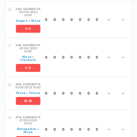
29A GIORNATA
02/04/2023
13:00
0
0
0
0
0
0
0
-
-
Angers
-
Nizza
1-1
32A GIORNATA
23/04/2023
13:00
0
0
0
0
0
0
0
-
-
Nizza
-
Clermont
1-2
36A GIORNATA
21/05/2023 13:00
0
0
0
0
0
0
0
-
-
Nizza
-
Tolosa
0-0
37A GIORNATA
27/05/2023
19:00
0
0
0
0
0
0
0
-
-
Montpellier
-
Nizza