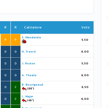
R
R
Calciatore
Voto
S. Mandanda
P
P
5,50
D
D
H. Traoré
6,00
D
D
J. Rodon
5,50
D
D
A. Theate
6,00
B. Bourigeaud
D
C
6,50
(88')
L. Majer
D
C
6,00
(46')