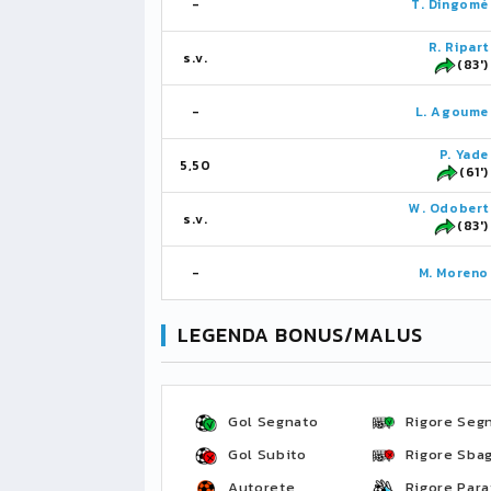
-
T. Dingomé
R. Ripart
s.v.
(83')
-
L. Agoume
P. Yade
5,50
(61')
W. Odobert
s.v.
(83')
-
M. Moreno
LEGENDA BONUS/MALUS
Gol Segnato
Rigore Seg
Gol Subito
Rigore Sbag
Autorete
Rigore Para