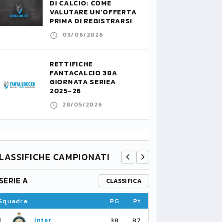
DI CALCIO: COME
VALUTARE UN’OFFERTA
PRIMA DI REGISTRARSI
03/06/2026
RETTIFICHE
FANTACALCIO 38A
GIORNATA SERIEA
2025-26
28/05/2026
LASSIFICHE CAMPIONATI
SERIE A
PREMIER L
CLASSIFICA
Squadra
PG
Pt
Squadra
1
1
Inter
Ar
38
87