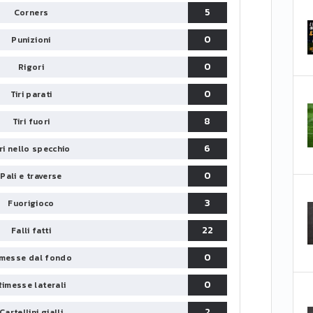
5
Corners
0
Punizioni
0
Rigori
0
Tiri parati
8
Tiri fuori
6
iri nello specchio
0
Pali e traverse
3
Fuorigioco
22
Falli fatti
0
messe dal fondo
0
Rimesse laterali
2
Cartellini gialli