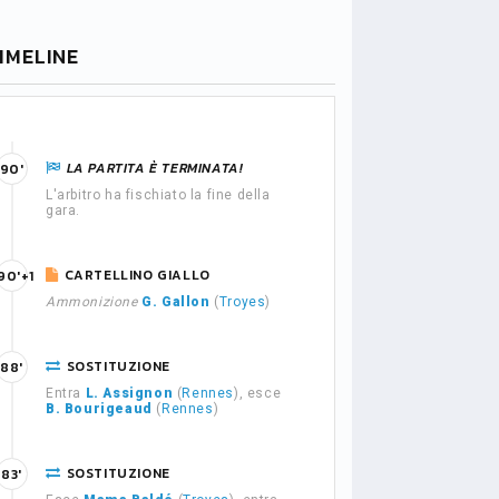
IMELINE
LA PARTITA È TERMINATA!
90'
L'arbitro ha fischiato la fine della
gara.
CARTELLINO GIALLO
90'+1
Ammonizione
G. Gallon
(
Troyes
)
SOSTITUZIONE
88'
Entra
L. Assignon
(
Rennes
), esce
B. Bourigeaud
(
Rennes
)
SOSTITUZIONE
83'