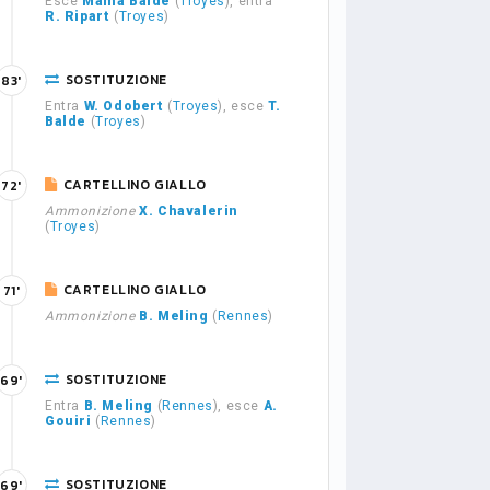
Esce
Mama Baldé
(
Troyes
), entra
R. Ripart
(
Troyes
)
SOSTITUZIONE
83'
Entra
W. Odobert
(
Troyes
), esce
T.
Balde
(
Troyes
)
CARTELLINO GIALLO
72'
Ammonizione
X. Chavalerin
(
Troyes
)
CARTELLINO GIALLO
71'
Ammonizione
B. Meling
(
Rennes
)
SOSTITUZIONE
69'
Entra
B. Meling
(
Rennes
), esce
A.
Gouiri
(
Rennes
)
SOSTITUZIONE
69'