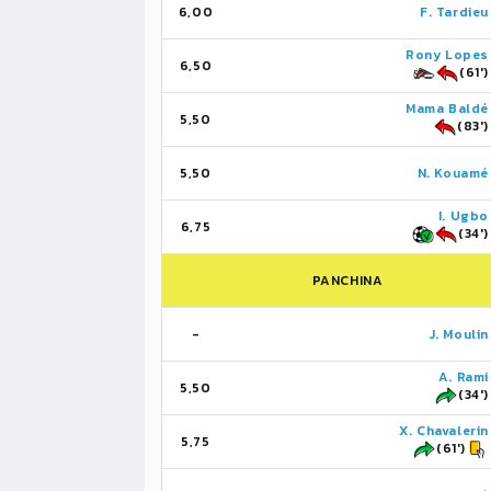
6,00
F. Tardieu
Rony Lopes
6,50
(61')
Mama Baldé
5,50
(83')
5,50
N. Kouamé
I. Ugbo
6,75
(34')
PANCHINA
-
J. Moulin
A. Rami
5,50
(34')
X. Chavalerin
5,75
(61')