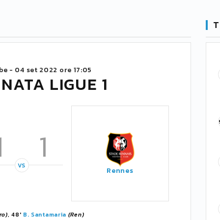
T
be -
04 set 2022 ore 17:05
NATA LIGUE 1
1
1
VS
Rennes
ro)
, 48'
B. Santamaria
(Ren)