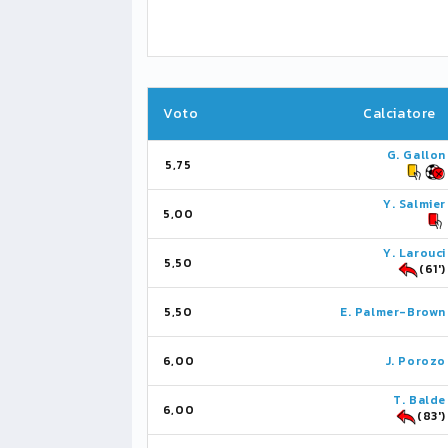
Voto
Calciatore
G. Gallon
5,75
Y. Salmier
5,00
Y. Larouci
5,50
(61')
5,50
E. Palmer-Brown
6,00
J. Porozo
T. Balde
6,00
(83')