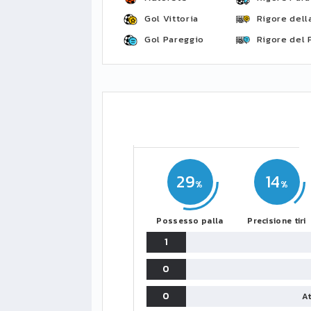
Gol Vittoria
Rigore della
Gol Pareggio
Rigore del 
29
14
Possesso palla
Precisione tiri
1
0
0
At