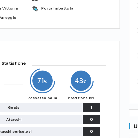
 Vittoria
Porta Imbattuta
Pareggio
Statistiche
71
43
Possesso palla
Precisione tiri
1
Goals
0
Attacchi
U
0
tacchi pericolosi