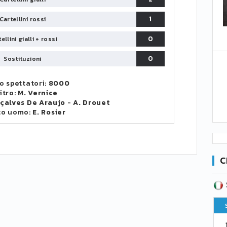
1
Cartellini rossi
0
ellini gialli + rossi
0
Sostituzioni
 spettatori:
8000
itro:
M. Vernice
nçalves De Araujo
-
A. Drouet
to uomo:
E. Rosier
C
SERIE B
CA
CLASSIFICA
Pt
Squadra
PG
Pt
1
Parma
76
38
76