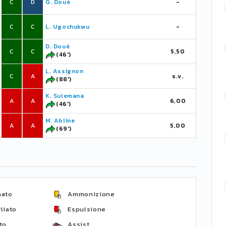
C
D
G. Doué
-
C
C
L. Ugochukwu
-
D. Doué
C
C
5,50
(46')
L. Assignon
C
A
s.v.
(88')
K. Sulemana
A
A
6,00
(46')
M. Abline
A
A
5,00
(69')
nato
Ammonizione
liato
Espulsione
to
Assist