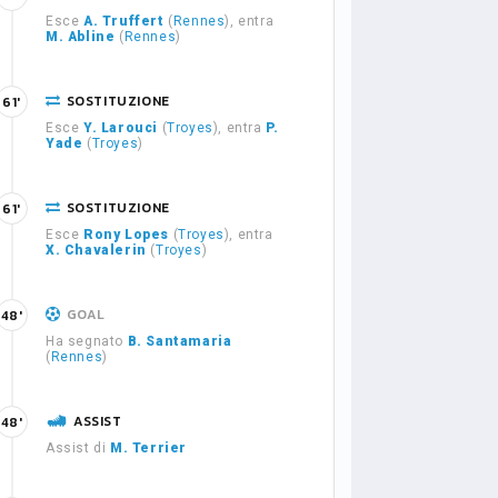
Esce
A. Truffert
(
Rennes
), entra
M. Abline
(
Rennes
)
SOSTITUZIONE
61'
Esce
Y. Larouci
(
Troyes
), entra
P.
Yade
(
Troyes
)
SOSTITUZIONE
61'
Esce
Rony Lopes
(
Troyes
), entra
X. Chavalerin
(
Troyes
)
GOAL
48'
Ha segnato
B. Santamaria
(
Rennes
)
ASSIST
48'
Assist di
M. Terrier