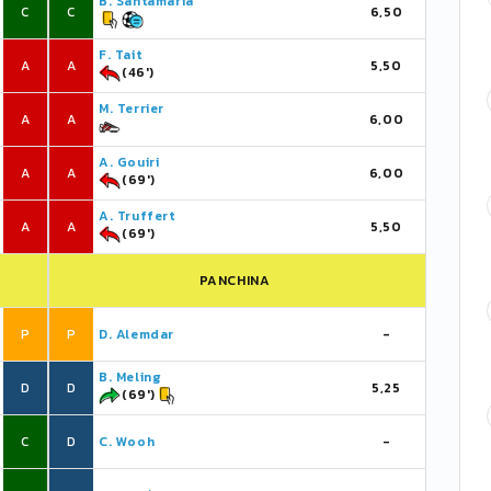
B. Santamaria
C
C
6,50
F. Tait
A
A
5,50
(46')
M. Terrier
A
A
6,00
A. Gouiri
A
A
6,00
(69')
A. Truffert
A
A
5,50
(69')
PANCHINA
P
P
D. Alemdar
-
B. Meling
D
D
5,25
(69')
C
D
C. Wooh
-