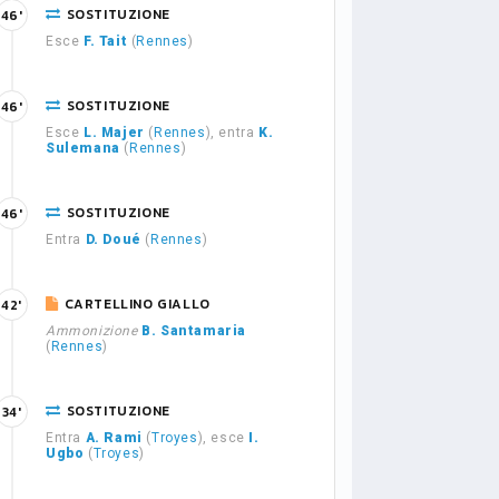
SOSTITUZIONE
46'
Esce
F. Tait
(
Rennes
)
SOSTITUZIONE
46'
Esce
L. Majer
(
Rennes
), entra
K.
Sulemana
(
Rennes
)
SOSTITUZIONE
46'
Entra
D. Doué
(
Rennes
)
CARTELLINO GIALLO
42'
Ammonizione
B. Santamaria
(
Rennes
)
SOSTITUZIONE
34'
Entra
A. Rami
(
Troyes
), esce
I.
Ugbo
(
Troyes
)