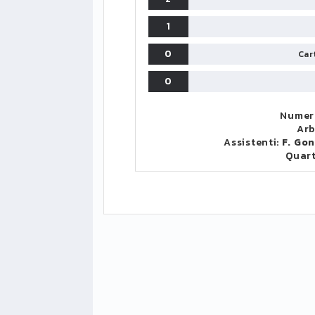
1
0
Cart
0
Numero
Arb
Assistenti:
F. Go
Quar
LIGUE1
CLASSIFICA
CLASSIFI
PG
Pt
Squadra
PG
1
PSG
34
90
34