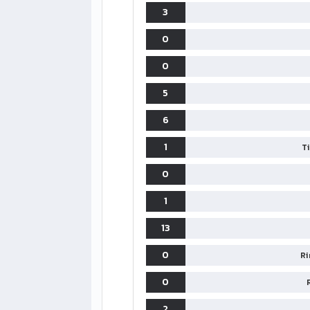
3
0
0
5
6
1
T
0
1
13
0
Ri
0
2