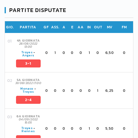
PARTITE DISPUTATE
GIO.
PARTITA
GF
ASS.
A
E
AA
IN
OUT
MV
FM
4A GIORNATA
28/08/2022
13:00
0
1
0
0
0
1
0
6,50
0
Troyes
-
Angers
3-1
5A GIORNATA
31/08/2022 17:00
Monaco
-
0
0
0
0
0
0
1
6,25
0
Troyes
2-4
6A GIORNATA
04/09/2022
15:05
0
0
0
0
0
1
0
5,50
0
Troyes
-
Rennes