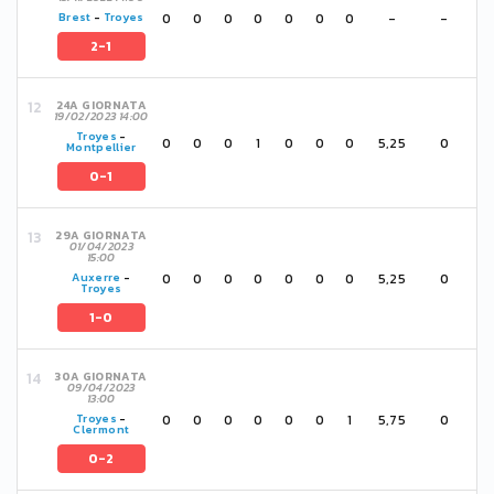
0
0
0
0
0
0
0
-
-
Brest
-
Troyes
2-1
24A GIORNATA
19/02/2023 14:00
Troyes
-
0
0
0
1
0
0
0
5,25
0
Montpellier
0-1
29A GIORNATA
01/04/2023
15:00
0
0
0
0
0
0
0
5,25
0
Auxerre
-
Troyes
1-0
30A GIORNATA
09/04/2023
13:00
0
0
0
0
0
0
1
5,75
0
Troyes
-
Clermont
0-2