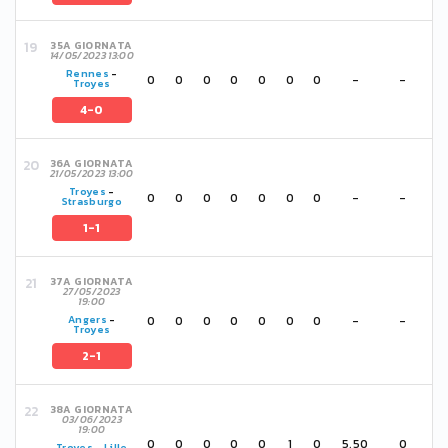
35A GIORNATA
14/05/2023 13:00
Rennes
-
0
0
0
0
0
0
0
-
-
Troyes
4-0
36A GIORNATA
21/05/2023 13:00
Troyes
-
0
0
0
0
0
0
0
-
-
Strasburgo
1-1
37A GIORNATA
27/05/2023
19:00
0
0
0
0
0
0
0
-
-
Angers
-
Troyes
2-1
38A GIORNATA
03/06/2023
19:00
0
0
0
0
0
1
0
5,50
0
Troyes
-
Lille