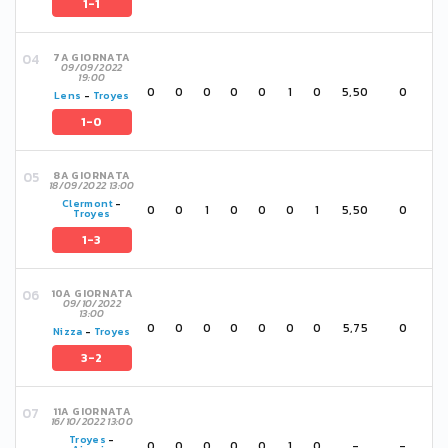
1-1
7A GIORNATA
09/09/2022
19:00
0
0
0
0
0
1
0
5,50
0
Lens
-
Troyes
1-0
8A GIORNATA
18/09/2022 13:00
Clermont
-
0
0
1
0
0
0
1
5,50
0
Troyes
1-3
10A GIORNATA
09/10/2022
13:00
0
0
0
0
0
0
0
5,75
0
Nizza
-
Troyes
3-2
11A GIORNATA
16/10/2022 13:00
Troyes
-
0
0
0
0
0
1
0
-
-