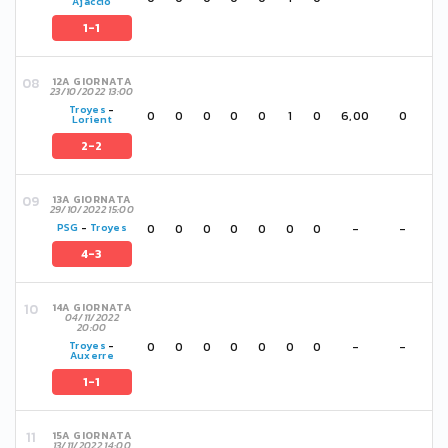
Ajaccio
1-1
12A GIORNATA
23/10/2022 13:00
Troyes
-
0
0
0
0
0
1
0
6,00
0
Lorient
2-2
13A GIORNATA
29/10/2022 15:00
0
0
0
0
0
0
0
-
-
PSG
-
Troyes
4-3
14A GIORNATA
04/11/2022
20:00
0
0
0
0
0
0
0
-
-
Troyes
-
Auxerre
1-1
15A GIORNATA
13/11/2022 14:00