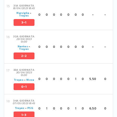
31A GIORNATA
16/04/2023 18:45
Marsiglia
-
0
0
0
0
0
0
0
-
-
Troyes
3-1
32A GIORNATA
23/04/2023
13:00
0
0
0
0
0
0
0
-
-
Nantes
-
Troyes
2-2
33A GIORNATA
30/04/2023
13:00
0
0
0
0
0
1
0
5,50
0
Troyes
-
Nizza
0-1
34A GIORNATA
07/05/2023 18:45
0
1
0
0
0
1
0
6,50
0
Troyes
-
PSG
1-3