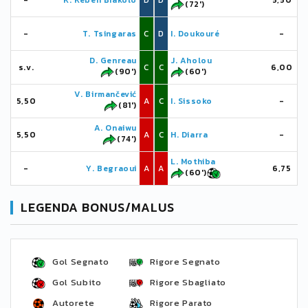
-
K. Keben Biakolo
D
D
5,50
(72')
-
T. Tsingaras
C
D
I. Doukouré
-
D. Genreau
J. Aholou
s.v.
C
C
6,00
(90')
(60')
V. Birmančević
5,50
A
C
I. Sissoko
-
(81')
A. Onaiwu
5,50
A
C
H. Diarra
-
(74')
L. Mothiba
-
Y. Begraoui
A
A
6,75
(60')
LEGENDA BONUS/MALUS
Gol Segnato
Rigore Segnato
Gol Subito
Rigore Sbagliato
Autorete
Rigore Parato