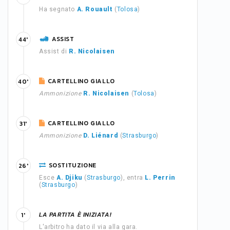
Ha segnato
A. Rouault
(
Tolosa
)
ASSIST
44'
Assist di
R. Nicolaisen
CARTELLINO GIALLO
40'
Ammonizione
R. Nicolaisen
(
Tolosa
)
CARTELLINO GIALLO
31'
Ammonizione
D. Liénard
(
Strasburgo
)
SOSTITUZIONE
26'
Esce
A. Djiku
(
Strasburgo
), entra
L. Perrin
(
Strasburgo
)
LA PARTITA È INIZIATA!
1'
L'arbitro ha dato il via alla gara.