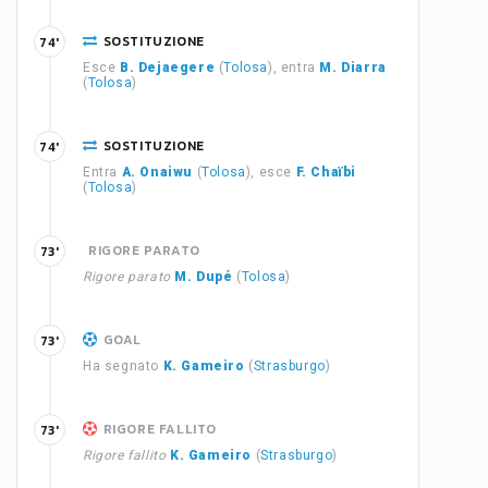
SOSTITUZIONE
74'
Esce
B. Dejaegere
(
Tolosa
), entra
M. Diarra
(
Tolosa
)
SOSTITUZIONE
74'
Entra
A. Onaiwu
(
Tolosa
), esce
F. Chaïbi
(
Tolosa
)
RIGORE PARATO
73'
Rigore parato
M. Dupé
(
Tolosa
)
GOAL
73'
Ha segnato
K. Gameiro
(
Strasburgo
)
RIGORE FALLITO
73'
Rigore fallito
K. Gameiro
(
Strasburgo
)