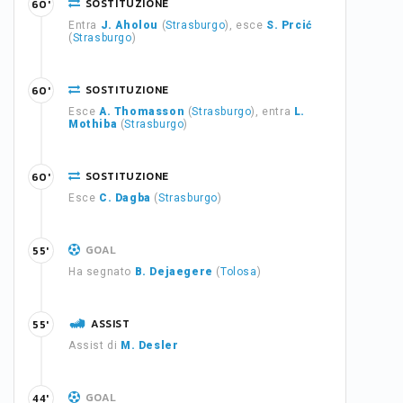
SOSTITUZIONE
60'
Entra
J. Aholou
(
Strasburgo
), esce
S. Prcić
(
Strasburgo
)
SOSTITUZIONE
60'
Esce
A. Thomasson
(
Strasburgo
), entra
L.
Mothiba
(
Strasburgo
)
SOSTITUZIONE
60'
Esce
C. Dagba
(
Strasburgo
)
GOAL
55'
Ha segnato
B. Dejaegere
(
Tolosa
)
ASSIST
55'
Assist di
M. Desler
GOAL
44'