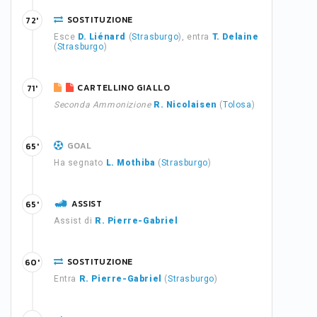
SOSTITUZIONE
72'
Esce
D. Liénard
(
Strasburgo
), entra
T. Delaine
(
Strasburgo
)
CARTELLINO GIALLO
71'
Seconda Ammonizione
R. Nicolaisen
(
Tolosa
)
GOAL
65'
Ha segnato
L. Mothiba
(
Strasburgo
)
ASSIST
65'
Assist di
R. Pierre-Gabriel
SOSTITUZIONE
60'
Entra
R. Pierre-Gabriel
(
Strasburgo
)