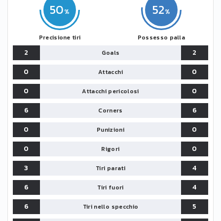
50
52
Precisione tiri
Possesso palla
2
2
Goals
0
0
Attacchi
0
0
Attacchi pericolosi
6
6
Corners
0
0
Punizioni
0
0
Rigori
3
4
Tiri parati
6
4
Tiri fuori
6
5
Tiri nello specchio