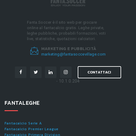
Fanta.Soccer è il sito web per giocare
online al fantacalcio gratis. Leghe private,
leghe pubbliche, probabili formazioni, voti
live, statistiche, quotazioni calciatori.
MARKETING E PUBBLICITÀ
marketing@fantasoccevillage.com
CONTATTACI
- 10.1.0.204
FANTALEGHE
Fantacalcio Serie A
Fantacalcio Premier League
Fantacalcio Primera Division