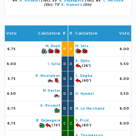
44'
A. Rouault
(Tol)
, 55'
B. Dejaegere
(Tol)
, 65'
L. Mothiba
(Str)
, 73'
K. Gameiro
(Str)
Voto
Calciatore
R
R
Calciatore
Voto
M. Dupé
M. Sels
6,75
P
P
6,00
A. Djiku
6,00
I. Sylla
D
D
5,50
(26')
R. Nicolaisen
C. Dagba
5,75
D
D
6,00
(60')
M. Desler
6,50
D
D
G. Nyamsi
5,50
A. Rouault
6,75
D
D
M. Le Marchand
6,00
B. Dejaegere
S. Prcić
6,75
C
C
6,00
(74')
(60')
A. Thomasson