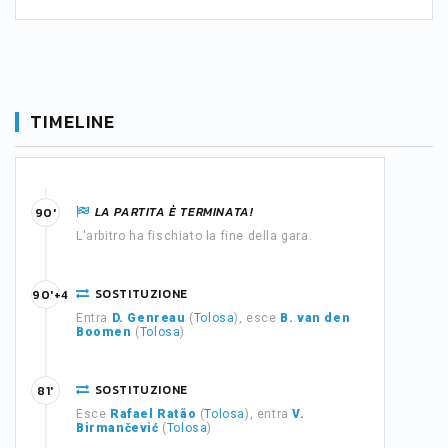
TIMELINE
LA PARTITA È TERMINATA!
90'
L'arbitro ha fischiato la fine della gara.
SOSTITUZIONE
90'+4
Entra
D. Genreau
(
Tolosa
), esce
B. van den
Boomen
(
Tolosa
)
SOSTITUZIONE
81'
Esce
Rafael Ratão
(
Tolosa
), entra
V.
Birmančević
(
Tolosa
)