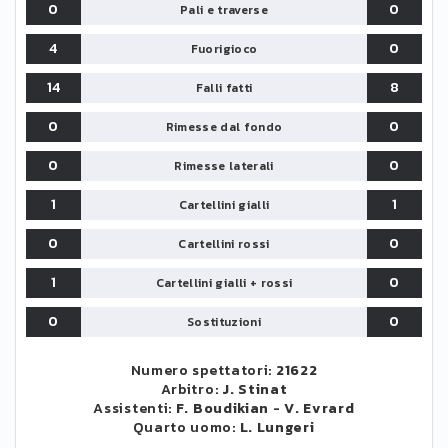
0
0
Pali e traverse
4
0
Fuorigioco
14
8
Falli fatti
0
0
Rimesse dal fondo
0
0
Rimesse laterali
1
1
Cartellini gialli
0
0
Cartellini rossi
1
0
Cartellini gialli + rossi
0
0
Sostituzioni
Numero spettatori:
21622
Arbitro:
J. Stinat
Assistenti:
F. Boudikian
-
V. Evrard
Quarto uomo:
L. Lungeri