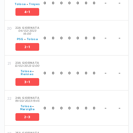
0
0
0
0
0
0
0
-
-
Tolosa
-
Troyes
4-1
22A GIORNATA
04/02/2023
16:00
0
0
0
0
0
0
0
-
-
PSG
-
Tolosa
2-1
23A GIORNATA
12/02/2023 12:00
Tolosa
-
0
0
0
0
0
0
0
-
-
Rennes
3-1
24A GIORNATA
19/02/2023 19:45
Tolosa
-
0
0
0
0
0
0
0
-
-
Marsiglia
2-3
25A GIORNATA