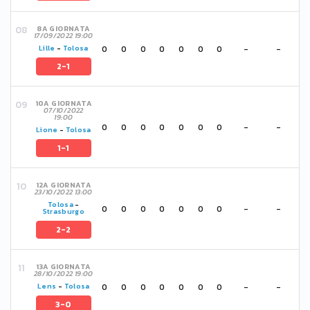
8A GIORNATA
17/09/2022 19:00
0
0
0
0
0
0
0
-
-
Lille
-
Tolosa
2-1
10A GIORNATA
07/10/2022
19:00
0
0
0
0
0
0
0
-
-
Lione
-
Tolosa
1-1
12A GIORNATA
23/10/2022 13:00
Tolosa
-
0
0
0
0
0
0
0
-
-
Strasburgo
2-2
13A GIORNATA
28/10/2022 19:00
0
0
0
0
0
0
0
-
-
Lens
-
Tolosa
3-0