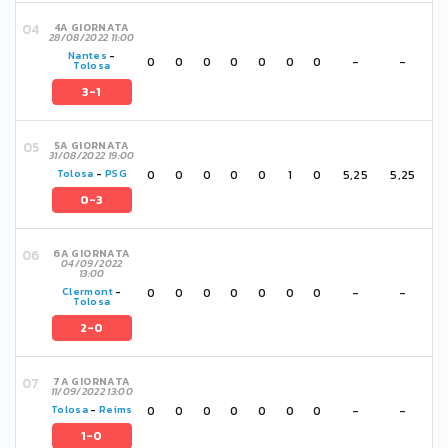
4A GIORNATA
28/08/2022 11:00
Nantes
-
0
0
0
0
0
0
0
-
-
Tolosa
3-1
5A GIORNATA
31/08/2022 19:00
0
0
0
0
0
1
0
5,25
5,25
Tolosa
-
PSG
0-3
6A GIORNATA
04/09/2022
13:00
0
0
0
0
0
0
0
-
-
Clermont
-
Tolosa
2-0
7A GIORNATA
11/09/2022 13:00
0
0
0
0
0
0
0
-
-
Tolosa
-
Reims
1-0