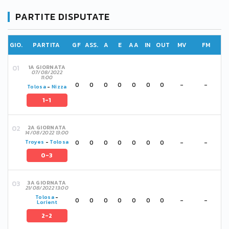
PARTITE DISPUTATE
GIO.
PARTITA
GF
ASS.
A
E
AA
IN
OUT
MV
FM
1A GIORNATA
07/08/2022
11:00
0
0
0
0
0
0
0
-
-
Tolosa
-
Nizza
1-1
2A GIORNATA
14/08/2022 13:00
0
0
0
0
0
0
0
-
-
Troyes
-
Tolosa
0-3
3A GIORNATA
21/08/2022 13:00
Tolosa
-
0
0
0
0
0
0
0
-
-
Lorient
2-2