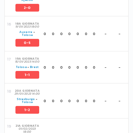
2-0
18A GIORNATA
11/01/2023 18:00
Auxerre
-
0
0
0
0
0
0
0
-
-
Tolosa
0-5
19A GIORNATA
15/01/2023 14:00
0
0
0
0
0
0
0
-
-
Tolosa
-
Brest
1-1
20A GIORNATA
29/01/2023 14:00
Strasburgo
-
0
0
0
0
0
0
0
-
-
Tolosa
1-2
21A GIORNATA
01/02/2023
18:00