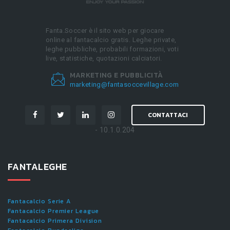
Fanta.Soccer è il sito web per giocare
online al fantacalcio gratis. Leghe private,
leghe pubbliche, probabili formazioni, voti
live, statistiche, quotazioni calciatori.
MARKETING E PUBBLICITÀ
marketing@fantasoccevillage.com
CONTATTACI
- 10.1.0.204
FANTALEGHE
Fantacalcio Serie A
Fantacalcio Premier League
Fantacalcio Primera Division