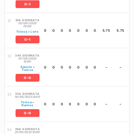
0-1
33A GIORNATA
02/05/2023
19:00
0
0
0
0
0
0
0
5,75
5,75
Tolosa
-
Lens
0-1
34A GIORNATA
07/05/2023
13:00
0
0
0
0
0
0
0
-
-
Ajaccio
-
Tolosa
0-0
35A GIORNATA
14/05/2023 13:00
Tolosa
-
0
0
0
0
0
0
0
-
-
Nantes
0-0
36A GIORNATA
21/05/2023 13:00