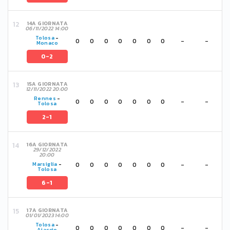
14A GIORNATA
06/11/2022 14:00
Tolosa
-
0
0
0
0
0
0
0
-
-
Monaco
0-2
15A GIORNATA
12/11/2022 20:00
Rennes
-
0
0
0
0
0
0
0
-
-
Tolosa
2-1
16A GIORNATA
29/12/2022
20:00
0
0
0
0
0
0
0
-
-
Marsiglia
-
Tolosa
6-1
17A GIORNATA
01/01/2023 14:00
Tolosa
-
0
0
0
0
0
0
0
-
-
Ajaccio