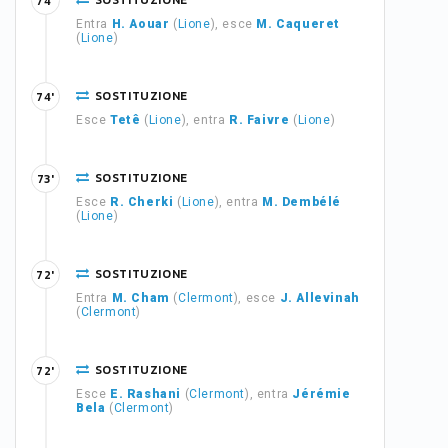
SOSTITUZIONE
74'
Entra
H. Aouar
(
Lione
), esce
M. Caqueret
(
Lione
)
SOSTITUZIONE
74'
Esce
Tetê
(
Lione
), entra
R. Faivre
(
Lione
)
SOSTITUZIONE
73'
Esce
R. Cherki
(
Lione
), entra
M. Dembélé
(
Lione
)
SOSTITUZIONE
72'
Entra
M. Cham
(
Clermont
), esce
J. Allevinah
(
Clermont
)
SOSTITUZIONE
72'
Esce
E. Rashani
(
Clermont
), entra
Jérémie
Bela
(
Clermont
)