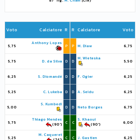
87' rig.
M. Cham
(Cle)
Voto
Calciatore
R
R
Calciatore
Voto
Anthony Lopes
5,75
P
P
M. Diaw
6,75
M. Wieteska
5,75
D. da Silva
D
D
5,50
6,25
S. Diomandé
D
D
F. Ogier
6,25
5,25
C. Lukeba
D
D
A. Seidu
6,25
S. Kumbedi
5,00
D
D
Neto Borges
6,75
Thiago Mendes
S. Khaoui
5,75
C
C
6,00
(90')
(90')
M. Caqueret
5,25
C
C
J. Gastien
6,25
(74')