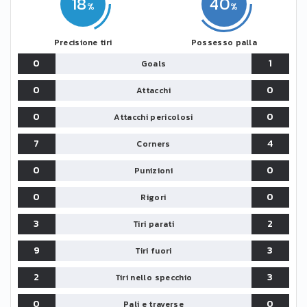
18
40
Precisione tiri
Possesso palla
0
1
Goals
0
0
Attacchi
0
0
Attacchi pericolosi
7
4
Corners
0
0
Punizioni
0
0
Rigori
3
2
Tiri parati
9
3
Tiri fuori
2
3
Tiri nello specchio
0
0
Pali e traverse