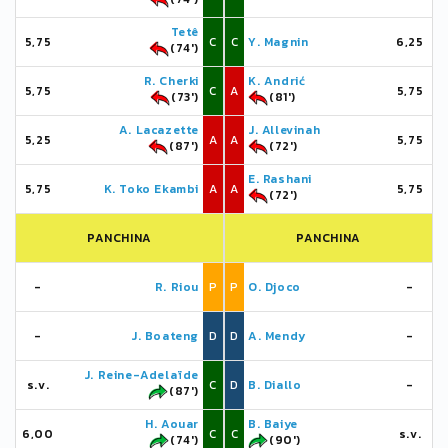
Tetê
5,75
C
C
Y. Magnin
6,25
(74')
R. Cherki
K. Andrić
5,75
C
A
5,75
(73')
(81')
A. Lacazette
J. Allevinah
5,25
A
A
5,75
(87')
(72')
E. Rashani
5,75
K. Toko Ekambi
A
A
5,75
(72')
PANCHINA
PANCHINA
-
R. Riou
P
P
O. Djoco
-
-
J. Boateng
D
D
A. Mendy
-
J. Reine-Adelaïde
s.v.
C
D
B. Diallo
-
(87')
H. Aouar
B. Baiye
6,00
C
C
s.v.
(74')
(90')