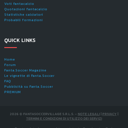
Voti fantacalcio
Quotazioni fantacalcio
Statistiche calciatori
Probabili formazioni
QUICK LINKS
Home
Forum
Fanta.Soccer Magazine
Le vignette di Fanta.Soccer
FAQ
Pubblicità su Fanta.Soccer
PREMIUM
2026
©
FANTASOCCERVILLAGE S.R.L.S.
-
NOTE LEGALI
|
PRIVACY
|
TERMINI E CONDIZIONI DI UTILIZZO DEI SERVIZI