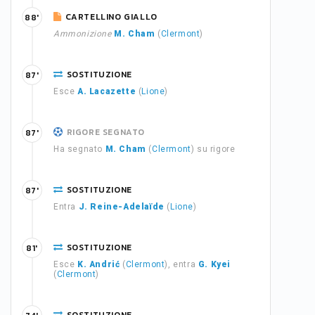
CARTELLINO GIALLO
88'
Ammonizione
M. Cham
(
Clermont
)
SOSTITUZIONE
87'
Esce
A. Lacazette
(
Lione
)
RIGORE SEGNATO
87'
Ha segnato
M. Cham
(
Clermont
) su rigore
SOSTITUZIONE
87'
Entra
J. Reine-Adelaïde
(
Lione
)
SOSTITUZIONE
81'
Esce
K. Andrić
(
Clermont
), entra
G. Kyei
(
Clermont
)