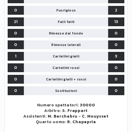
0
2
Fuorigioco
21
13
Falli fatti
0
0
Rimesse dal fondo
0
0
Rimesse laterali
1
3
Cartellini gialli
0
0
Cartellini rossi
0
0
Cartellini gialli + rossi
0
0
Sostituzioni
Numero spettatori:
30000
Arbitro:
S. Frappart
Assistenti:
M. Berchebru
-
C. Mouysset
Quarto uomo:
R. Chapapria