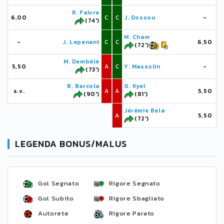
R. Faivre
6,00
C
C
J. Dossou
-
(74')
M. Cham
-
J. Lepenant
C
C
6,50
(72')
M. Dembélé
5,50
A
C
Y. Massolin
-
(73')
B. Barcola
G. Kyei
s.v.
A
A
5,50
(90')
(81')
Jérémie Bela
A
5,50
(72')
LEGENDA BONUS/MALUS
Gol Segnato
Rigore Segnato
Gol Subito
Rigore Sbagliato
Autorete
Rigore Parato