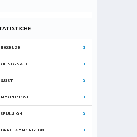
TATISTICHE
PRESENZE
0
GOL SEGNATI
0
ASSIST
0
AMMONIZIONI
0
ESPULSIONI
0
DOPPIE AMMONIZIONI
0