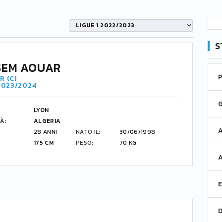
LIGUE 1 2022/2023
S
SEM AOUAR
R (C)
 2023/2024
LYON
À:
ALGERIA
28 ANNI
NATO IL:
30/06/1998
175 CM
PESO:
70 KG