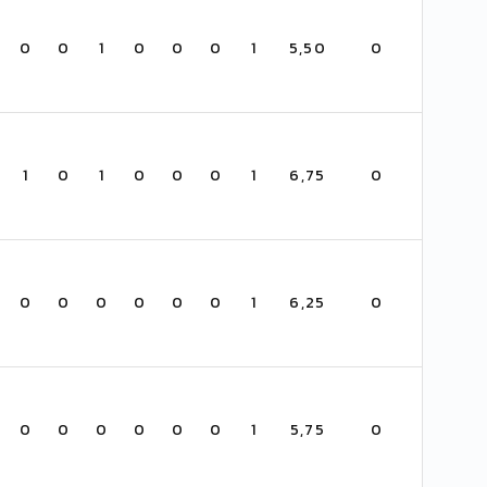
0
0
1
0
0
0
1
5,50
0
1
0
1
0
0
0
1
6,75
0
0
0
0
0
0
0
1
6,25
0
0
0
0
0
0
0
1
5,75
0