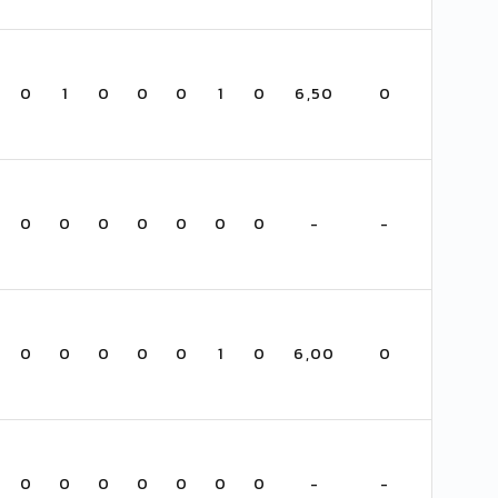
0
1
0
0
0
1
0
6,50
0
0
0
0
0
0
0
0
-
-
0
0
0
0
0
1
0
6,00
0
0
0
0
0
0
0
0
-
-