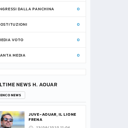
INGRESSI DALLA PANCHINA
0
SOSTITUZIONI
0
MEDIA VOTO
0
FANTA MEDIA
0
LTIME NEWS H. AOUAR
LENCO NEWS
JUVE-AOUAR, IL LIONE
FRENA
23/06/2020 12:04