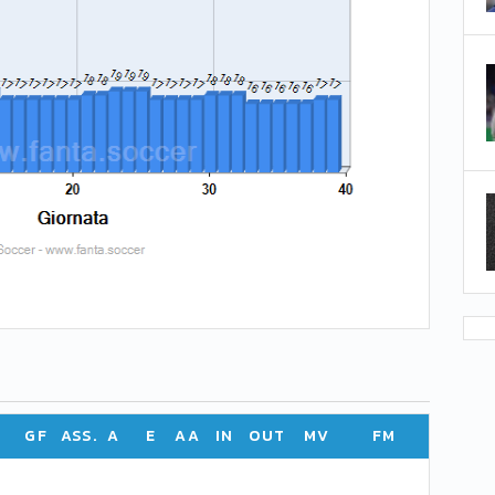
GF
ASS.
A
E
AA
IN
OUT
MV
FM