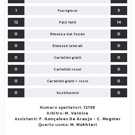
1
3
Fuorigioco
12
14
Falli fatti
0
0
Rimesse dal fondo
0
0
Rimesse laterali
0
0
Cartellini gialli
0
0
Cartellini rossi
0
0
Cartellini gialli + rossi
0
0
Sostituzioni
Numero spettatori:
12139
Arbitro:
M. Vernice
Assistenti:
F. Gonçalves De Araujo
-
C. Mugnier
Quarto uomo:
M. Mokhtari