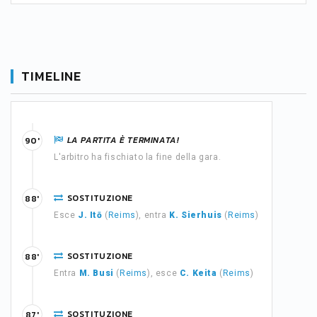
TIMELINE
LA PARTITA È TERMINATA!
90'
L'arbitro ha fischiato la fine della gara.
SOSTITUZIONE
88'
Esce
J. Itō
(
Reims
), entra
K. Sierhuis
(
Reims
)
SOSTITUZIONE
88'
Entra
M. Busi
(
Reims
), esce
C. Keita
(
Reims
)
SOSTITUZIONE
87'