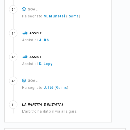
GOAL
7'
Ha segnato
M. Munetsi
(
Reims
)
ASSIST
7'
Assist di
J. Itō
ASSIST
4'
Assist di
D. Lopy
GOAL
4'
Ha segnato
J. Itō
(
Reims
)
LA PARTITA È INIZIATA!
1'
L'arbitro ha dato il via alla gara.