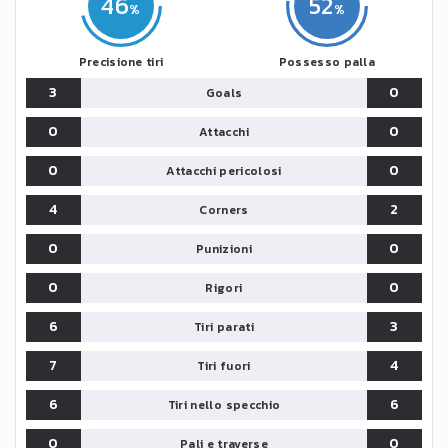
46
52
Precisione tiri
Possesso palla
3
0
Goals
0
0
Attacchi
0
0
Attacchi pericolosi
4
2
Corners
0
0
Punizioni
0
0
Rigori
6
3
Tiri parati
7
4
Tiri fuori
6
6
Tiri nello specchio
0
0
Pali e traverse