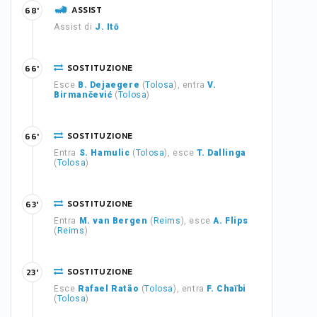
ASSIST
68'
Assist di
J. Itō
SOSTITUZIONE
66'
Esce
B. Dejaegere
(
Tolosa
), entra
V.
Birmančević
(
Tolosa
)
SOSTITUZIONE
66'
Entra
S. Hamulic
(
Tolosa
), esce
T. Dallinga
(
Tolosa
)
SOSTITUZIONE
63'
Entra
M. van Bergen
(
Reims
), esce
A. Flips
(
Reims
)
SOSTITUZIONE
23'
Esce
Rafael Ratão
(
Tolosa
), entra
F. Chaïbi
(
Tolosa
)