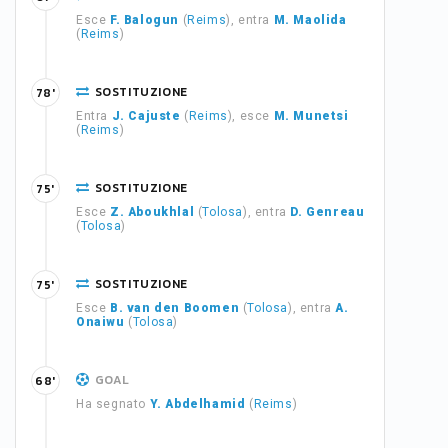
Esce
F. Balogun
(
Reims
), entra
M. Maolida
(
Reims
)
SOSTITUZIONE
78'
Entra
J. Cajuste
(
Reims
), esce
M. Munetsi
(
Reims
)
SOSTITUZIONE
75'
Esce
Z. Aboukhlal
(
Tolosa
), entra
D. Genreau
(
Tolosa
)
SOSTITUZIONE
75'
Esce
B. van den Boomen
(
Tolosa
), entra
A.
Onaiwu
(
Tolosa
)
GOAL
68'
Ha segnato
Y. Abdelhamid
(
Reims
)