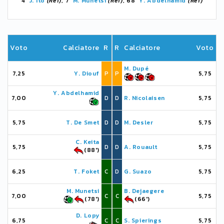
4'
J. Itō
(Rei)
, 7'
M. Munetsi
(Rei)
, 68'
Y. Abdelhamid
(Rei)
Voto
Calciatore
R
R
Calciatore
Voto
M. Dupé
7,25
Y. Diouf
P
P
5,75
Y. Abdelhamid
7,00
D
D
R. Nicolaisen
5,75
5,75
T. De Smet
D
D
M. Desler
5,75
C. Keita
5,75
D
D
A. Rouault
5,75
(88')
6,25
T. Foket
C
D
G. Suazo
5,75
M. Munetsi
B. Dejaegere
7,00
C
C
5,75
(78')
(66')
D. Lopy
6,75
C
C
S. Spierings
5,75