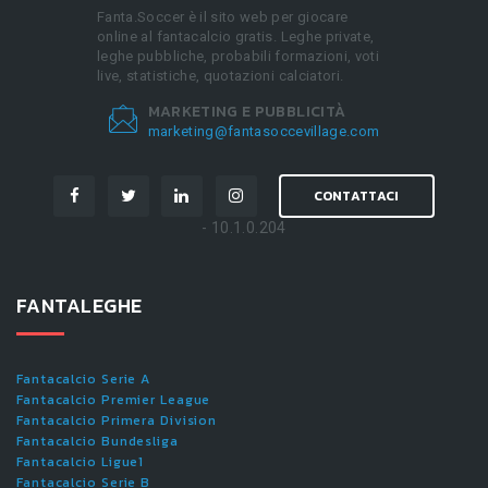
Fanta.Soccer è il sito web per giocare
online al fantacalcio gratis. Leghe private,
leghe pubbliche, probabili formazioni, voti
live, statistiche, quotazioni calciatori.
MARKETING E PUBBLICITÀ
marketing@fantasoccevillage.com
CONTATTACI
- 10.1.0.204
FANTALEGHE
Fantacalcio Serie A
Fantacalcio Premier League
Fantacalcio Primera Division
Fantacalcio Bundesliga
Fantacalcio Ligue1
Fantacalcio Serie B