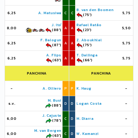
B. van den Boomen
6,25
A. Matusiwa
C
C
5,75
(75')
J. Itō
Rafael Ratão
8,00
A
A
5,50
(88')
(23')
F. Balogun
Z. Aboukhlal
6,25
A
A
5,75
(87')
(75')
A. Flips
T. Dallinga
6,25
A
A
5,75
(63')
(66')
PANCHINA
PANCHINA
-
A. Olliero
P
P
K. Haug
-
M. Busi
s.v.
D
D
Logan Costa
-
(88')
J. Cajuste
6,00
C
D
M. Diarra
-
(78')
M. van Bergen
6,00
C
D
W. Kamanzi
-
(63')