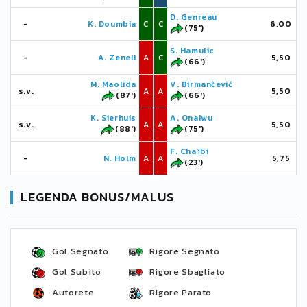
D. Genreau
-
K. Doumbia
C
C
6,00
(75')
S. Hamulic
-
A. Zeneli
A
C
5,50
(66')
M. Maolida
V. Birmančević
s.v.
A
A
5,50
(87')
(66')
K. Sierhuis
A. Onaiwu
s.v.
A
A
5,50
(88')
(75')
F. Chaïbi
-
N. Holm
A
A
5,75
(23')
LEGENDA BONUS/MALUS
Gol Segnato
Rigore Segnato
Gol Subito
Rigore Sbagliato
Autorete
Rigore Parato