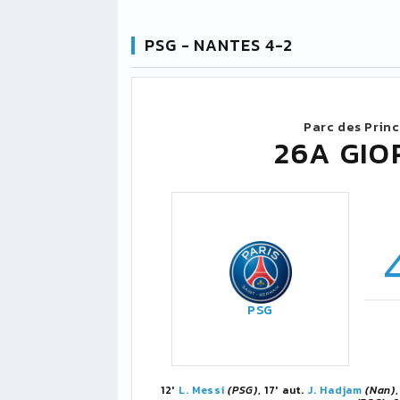
PSG - NANTES 4-2
Parc des Prin
26A GIO
PSG
12'
L. Messi
(PSG)
, 17' aut.
J. Hadjam
(Nan)