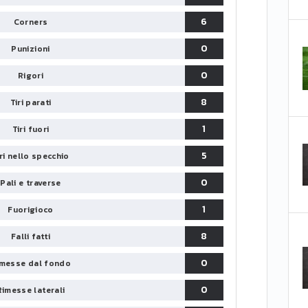
6
Corners
0
Punizioni
0
Rigori
8
Tiri parati
1
Tiri fuori
5
iri nello specchio
0
Pali e traverse
1
Fuorigioco
8
Falli fatti
0
messe dal fondo
0
Rimesse laterali