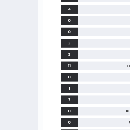
4
0
0
3
3
11
T
0
1
7
0
Ri
0