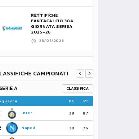
RETTIFICHE
FANTACALCIO 38A
GIORNATA SERIEA
2025-26
28/05/2026
LASSIFICHE CAMPIONATI
SERIE A
PREMIER L
CLASSIFICA
Squadra
PG
Pt
Squadra
1
1
Inter
Ar
38
87
2
2
Napoli
Ma
38
76