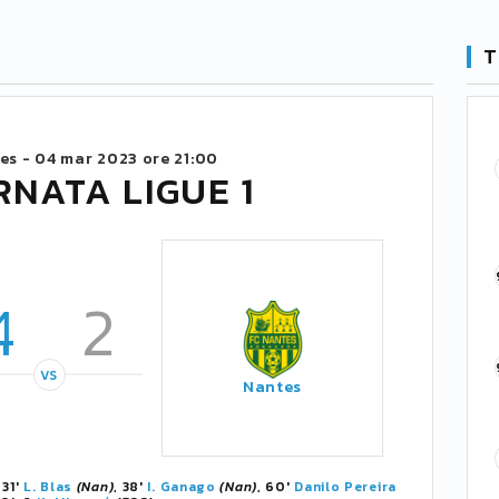
T
ces -
04 mar 2023 ore 21:00
RNATA LIGUE 1
4
2
VS
Nantes
, 31'
L. Blas
(Nan)
, 38'
I. Ganago
(Nan)
, 60'
Danilo Pereira