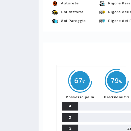
Autorete
Rigore Para
Gol Vittoria
Rigore della
Gol Pareggio
Rigore del 
67
79
Possesso palla
Precisione tiri
4
0
0
At