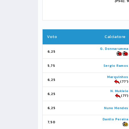
(PSG)
, 
Voto
Calciatore
G. Donnarumma
6,25
5,75
Sergio Ramos
Marquinhos
6,25
(77')
N. Mukiele
6,25
(71')
6,25
Nuno Mendes
Danilo Pereira
7,50