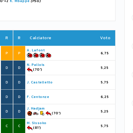
90'+2
K. Mbappé
(PSG)
R
R
Calciatore
Voto
A. Lafont
P
P
6,75
N. Pallois
D
D
5,25
(70')
D
D
J. Castelletto
5,75
D
D
F. Centonze
6,25
J. Hadjam
D
D
5,25
(70')
M. Sissoko
C
C
5,75
(81')