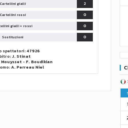
2
Cartellini gialli
0
Cartellini rossi
0
ellini gialli + rossi
0
Sostituzioni
 spettatori:
47926
bitro:
J. Stinat
. Mouysset
-
F. Boudikian
C
uomo:
A. Perreau Niel
SERIE B
CA
CLASSIFICA
Pt
Squadra
PG
Pt
1
Parma
76
38
76
2
Como 1907
67
38
73