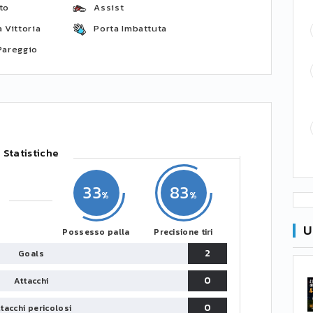
to
Assist
 Vittoria
Porta Imbattuta
Pareggio
Statistiche
33
83
U
Possesso palla
Precisione tiri
2
Goals
0
Attacchi
0
tacchi pericolosi