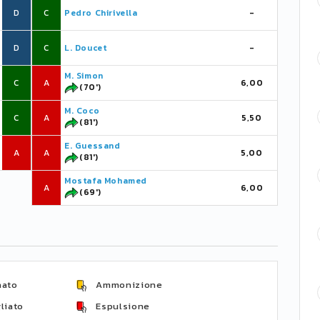
D
C
Pedro Chirivella
-
D
C
L. Doucet
-
M. Simon
C
A
6,00
(70')
M. Coco
C
A
5,50
(81')
E. Guessand
A
A
5,00
(81')
Mostafa Mohamed
A
6,00
(69')
nato
Ammonizione
liato
Espulsione