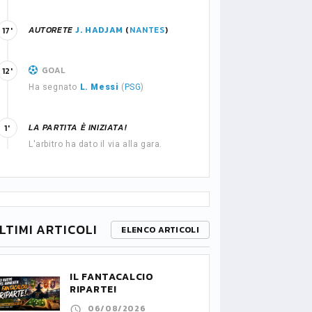
AUTORETE
J. HADJAM
(
NANTES
)
17'
GOAL
12'
Ha segnato
L. Messi
(
PSG
)
LA PARTITA È INIZIATA!
1'
L'arbitro ha dato il via alla gara.
LTIMI ARTICOLI
ELENCO ARTICOLI
IL FANTACALCIO
RIPARTE!
06/08/2026