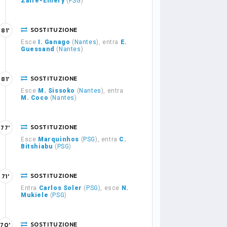
Zaire-Emery
(
PSG
)
SOSTITUZIONE
81'
Esce
I. Ganago
(
Nantes
), entra
E.
Guessand
(
Nantes
)
SOSTITUZIONE
81'
Esce
M. Sissoko
(
Nantes
), entra
M. Coco
(
Nantes
)
SOSTITUZIONE
77'
Esce
Marquinhos
(
PSG
), entra
C.
Bitshiabu
(
PSG
)
SOSTITUZIONE
71'
Entra
Carlos Soler
(
PSG
), esce
N.
Mukiele
(
PSG
)
SOSTITUZIONE
70'