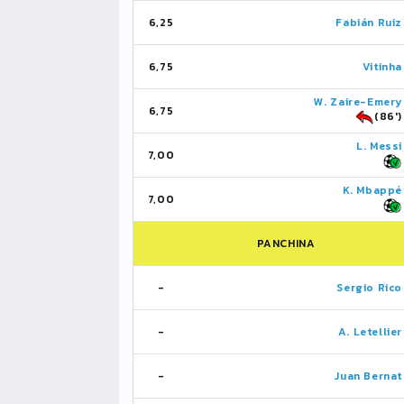
6,25
Fabián Ruiz
6,75
Vitinha
W. Zaire-Emery
6,75
(86')
L. Messi
7,00
K. Mbappé
7,00
PANCHINA
-
Sergio Rico
-
A. Letellier
-
Juan Bernat