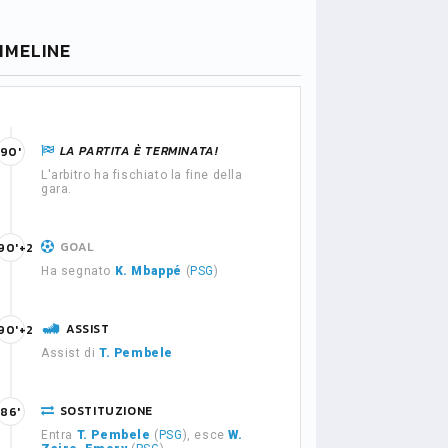
IMELINE
LA PARTITA È TERMINATA!
90'
L'arbitro ha fischiato la fine della
gara.
GOAL
90'+2
Ha segnato
K. Mbappé
(
PSG
)
ASSIST
90'+2
Assist di
T. Pembele
SOSTITUZIONE
86'
Entra
T. Pembele
(
PSG
), esce
W.