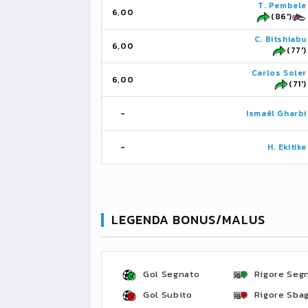
T. Pembele
6,00
(86')
C. Bitshiabu
6,00
(77')
Carlos Soler
6,00
(71')
-
Ismaël Gharbi
-
H. Ekitike
LEGENDA BONUS/MALUS
Gol Segnato
Rigore Seg
Gol Subito
Rigore Sbag