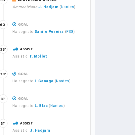
63'
Ammonizione
J. Hadjam
(
Nantes
)
GOAL
60'
Ha segnato
Danilo Pereira
(
PSG
)
ASSIST
38'
Assist di
F. Mollet
GOAL
38'
Ha segnato
I. Ganago
(
Nantes
)
GOAL
31'
Ha segnato
L. Blas
(
Nantes
)
ASSIST
31'
Assist di
J. Hadjam