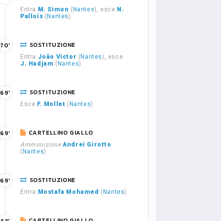
Entra
M. Simon
(
Nantes
), esce
N.
Pallois
(
Nantes
)
SOSTITUZIONE
70'
Entra
João Victor
(
Nantes
), esce
J. Hadjam
(
Nantes
)
SOSTITUZIONE
69'
Esce
F. Mollet
(
Nantes
)
CARTELLINO GIALLO
69'
Ammonizione
Andrei Girotto
(
Nantes
)
SOSTITUZIONE
69'
Entra
Mostafa Mohamed
(
Nantes
)
CARTELLINO GIALLO