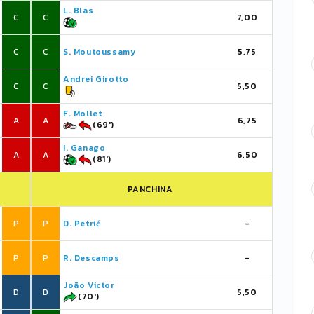
L. Blas
C
C
7,00
C
C
S. Moutoussamy
5,75
Andrei Girotto
C
C
5,50
F. Mollet
A
A
6,75
(69')
I. Ganago
A
A
6,50
(81')
PANCHINA
P
P
D. Petrić
-
P
P
R. Descamps
-
João Victor
D
D
5,50
(70')