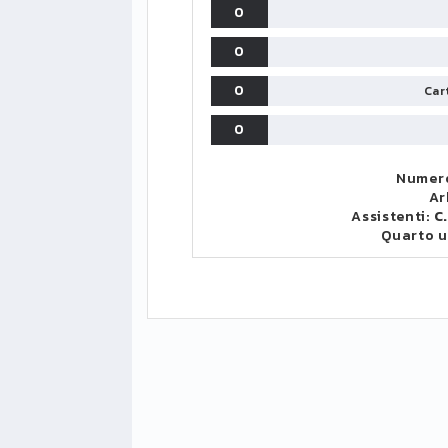
0
0
0
Cart
0
Numero
Ar
Assistenti:
C
Quarto 
LIGUE1
CLASSIFICA
CLASSIFI
PG
Pt
Squadra
PG
1
PSG
34
90
34
2
Monaco
34
73
34