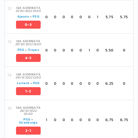
12A GIORNATA
21/10/2022 19:00
0
0
0
0
0
0
1
5,75
5,75
Ajaccio
-
PSG
0-3
13A GIORNATA
29/10/2022 15:00
0
0
0
0
0
1
0
5,50
0
PSG
-
Troyes
4-3
14A GIORNATA
06/11/2022 12:00
0
0
0
0
0
0
0
6,25
0
Lorient
-
PSG
1-2
16A GIORNATA
28/12/2022
20:00
1
0
0
0
0
0
0
6,75
6,75
PSG
-
Strasburgo
2-1