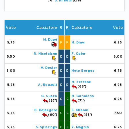
76'
S. Khaoui
(Cle)
Voto
Calciatore
R
R
Calciatore
Voto
M. Dupé
5,75
P
P
M. Diaw
6,25
R. Nicolaisen
F. Ogier
5,50
D
D
6,00
M. Desler
5,00
D
D
Neto Borges
6,75
M. Zeffane
5,25
A. Rouault
D
D
6,25
(68')
G. Suazo
M. Gonalons
5,75
D
C
6,25
(67')
(71')
B. Dejaegere
S. Khaoui
5,75
C
C
7,50
(60')
(85')
5,75
S. Spierings
C
C
Y. Magnin
6,25