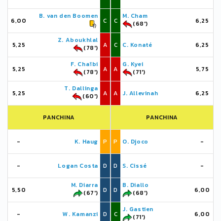
B. van den Boomen
M. Cham
6,00
C
C
6,25
(68')
Z. Aboukhlal
5,25
A
C
C. Konaté
6,25
(78')
F. Chaïbi
G. Kyei
5,25
A
A
5,75
(78')
(71')
T. Dallinga
5,25
A
A
J. Allevinah
6,25
(60')
PANCHINA
PANCHINA
-
K. Haug
P
P
O. Djoco
-
-
Logan Costa
D
D
S. Cissé
-
M. Diarra
B. Diallo
5,50
D
D
6,00
(67')
(68')
J. Gastien
-
W. Kamanzi
D
C
6,00
(71')