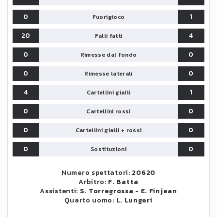
0
1
Fuorigioco
20
4
Falli fatti
0
0
Rimesse dal fondo
0
0
Rimesse laterali
4
1
Cartellini gialli
0
0
Cartellini rossi
0
0
Cartellini gialli + rossi
0
0
Sostituzioni
Numero spettatori:
20620
Arbitro:
F. Batta
Assistenti:
S. Torregrossa
-
E. Finjean
Quarto uomo:
L. Lungeri