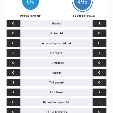
0
49
Precisione tiri
Possesso palla
0
1
Goals
0
0
Attacchi
0
0
Attacchi pericolosi
4
5
Corners
0
0
Punizioni
0
0
Rigori
2
0
Tiri parati
7
7
Tiri fuori
0
3
Tiri nello specchio
0
0
Pali e traverse