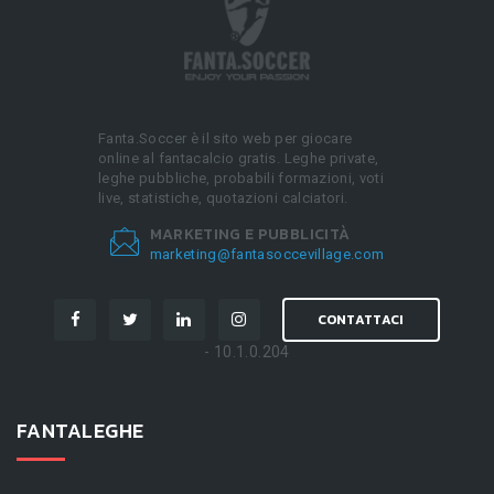
Fanta.Soccer è il sito web per giocare
online al fantacalcio gratis. Leghe private,
leghe pubbliche, probabili formazioni, voti
live, statistiche, quotazioni calciatori.
MARKETING E PUBBLICITÀ
marketing@fantasoccevillage.com
CONTATTACI
- 10.1.0.204
FANTALEGHE