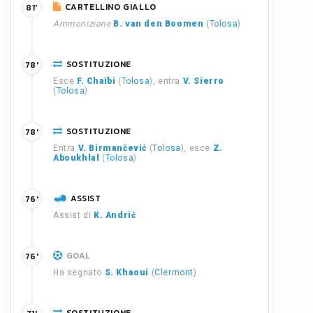
CARTELLINO GIALLO
81'
Ammonizione
B. van den Boomen
(
Tolosa
)
SOSTITUZIONE
78'
Esce
F. Chaïbi
(
Tolosa
), entra
V. Sierro
(
Tolosa
)
SOSTITUZIONE
78'
Entra
V. Birmančević
(
Tolosa
), esce
Z.
Aboukhlal
(
Tolosa
)
ASSIST
76'
Assist di
K. Andrić
GOAL
76'
Ha segnato
S. Khaoui
(
Clermont
)