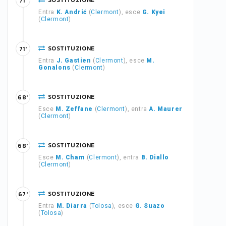
SOSTITUZIONE
71'
Entra
K. Andrić
(
Clermont
), esce
G. Kyei
(
Clermont
)
SOSTITUZIONE
71'
Entra
J. Gastien
(
Clermont
), esce
M.
Gonalons
(
Clermont
)
SOSTITUZIONE
68'
Esce
M. Zeffane
(
Clermont
), entra
A. Maurer
(
Clermont
)
SOSTITUZIONE
68'
Esce
M. Cham
(
Clermont
), entra
B. Diallo
(
Clermont
)
SOSTITUZIONE
67'
Entra
M. Diarra
(
Tolosa
), esce
G. Suazo
(
Tolosa
)