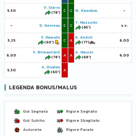
V. Sierro
5,50
C
C
W. Kamdem
-
(78')
Y. Massolin
-
D. Genreau
C
C
s.v.
(85')
S. Hamulic
K. Andrić
5,25
C
A
6,00
(60')
(71')
V. Birmančević
A. Maurer
6,00
A
A
6,00
(78')
(68')
A. Onaiwu
5,50
A
(60')
LEGENDA BONUS/MALUS
Gol Segnato
Rigore Segnato
Gol Subito
Rigore Sbagliato
Autorete
Rigore Parato