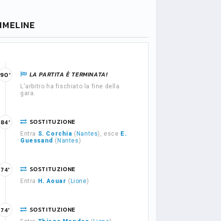
IMELINE
LA PARTITA È TERMINATA!
90'
L'arbitro ha fischiato la fine della
gara.
SOSTITUZIONE
84'
Entra
S. Corchia
(
Nantes
), esce
E.
Guessand
(
Nantes
)
SOSTITUZIONE
74'
Entra
H. Aouar
(
Lione
)
SOSTITUZIONE
74'