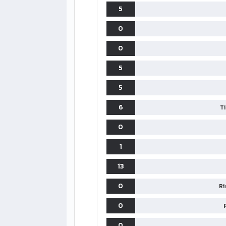
5
0
0
5
5
6
T
0
1
13
0
Ri
LIGUE1
CLASSIFICA
CLASSIFI
0
PG
Pt
Squadra
PG
0