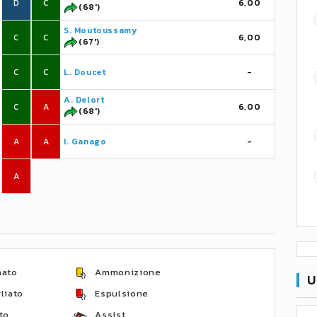
D
C
6,00
(68')
S. Moutoussamy
C
C
6,00
(67')
C
C
L. Doucet
-
A. Delort
C
A
6,00
(68')
A
A
I. Ganago
-
A
nato
Ammonizione
U
liato
Espulsione
to
Assist