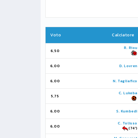
Voto
Calciatore
R. Riou
6,50
6,00
D. Lovren
6,00
N. Tagliafico
C. Lukeba
5,75
6,00
S. Kumbedi
C. Tolisso
6,00
(74')