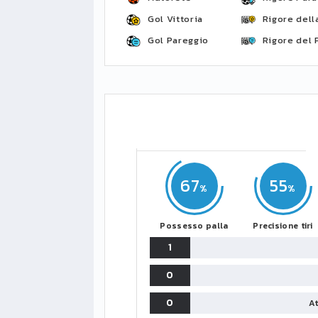
Gol Vittoria
Rigore della
Gol Pareggio
Rigore del 
67
55
Possesso palla
Precisione tiri
1
0
0
At