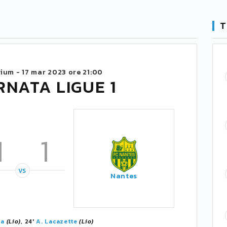
T
ium -
17 mar 2023 ore 21:00
RNATA LIGUE 1
1
1
VS
Nantes
ba
(Lio)
, 24'
A. Lacazette
(Lio)