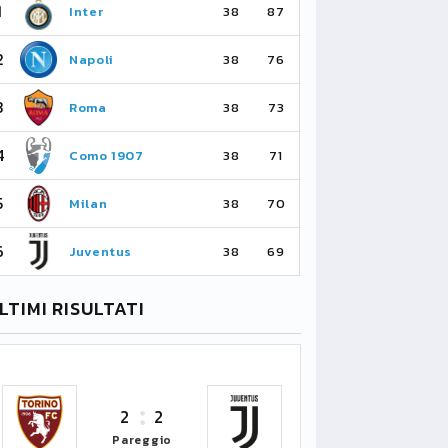
1
1
Inter
Ar
38
87
2
2
Napoli
Ma
38
76
3
3
Roma
Ma
38
73
4
4
Como 1907
As
38
71
5
5
Milan
Li
38
70
6
6
Juventus
Bo
38
69
LTIMI RISULTATI
2
2
Pareggio