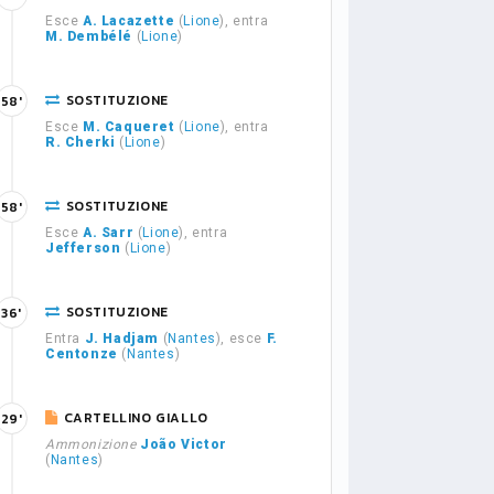
Esce
A. Lacazette
(
Lione
), entra
M. Dembélé
(
Lione
)
SOSTITUZIONE
58'
Esce
M. Caqueret
(
Lione
), entra
R. Cherki
(
Lione
)
SOSTITUZIONE
58'
Esce
A. Sarr
(
Lione
), entra
Jefferson
(
Lione
)
SOSTITUZIONE
36'
Entra
J. Hadjam
(
Nantes
), esce
F.
Centonze
(
Nantes
)
CARTELLINO GIALLO
29'
Ammonizione
João Victor
(
Nantes
)