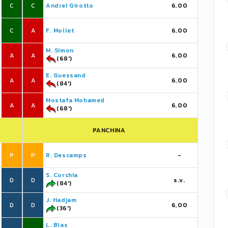
C
C
Andrei Girotto
6,00
C
A
F. Mollet
6,00
M. Simon
A
A
6,00
(68')
E. Guessand
A
A
6,00
(84')
Mostafa Mohamed
A
A
6,00
(68')
PANCHINA
P
P
R. Descamps
-
S. Corchia
D
D
s.v.
(84')
J. Hadjam
D
D
6,00
(36')
L. Blas