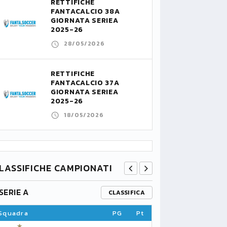
RETTIFICHE
FANTACALCIO 38A
GIORNATA SERIEA
2025-26
28/05/2026
RETTIFICHE
FANTACALCIO 37A
GIORNATA SERIEA
2025-26
18/05/2026
LASSIFICHE CAMPIONATI
SERIE A
PREMIER L
CLASSIFICA
Squadra
PG
Pt
Squadra