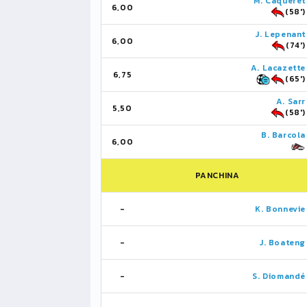
M. Caqueret
6,00
(58')
J. Lepenant
6,00
(74')
A. Lacazette
6,75
(65')
A. Sarr
5,50
(58')
B. Barcola
6,00
PANCHINA
-
K. Bonnevie
-
J. Boateng
-
S. Diomandé