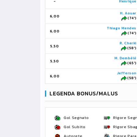
-
Henrique
H. Aouar
6,00
(74')
Thiago Mendes
6,00
(74')
R. Cherki
5,50
(58')
M. Dembélé
5,50
(65')
Jefferson
6,00
(58')
LEGENDA BONUS/MALUS
Gol Segnato
Rigore Seg
Gol Subito
Rigore Sbag
Autorete
Rigore Para