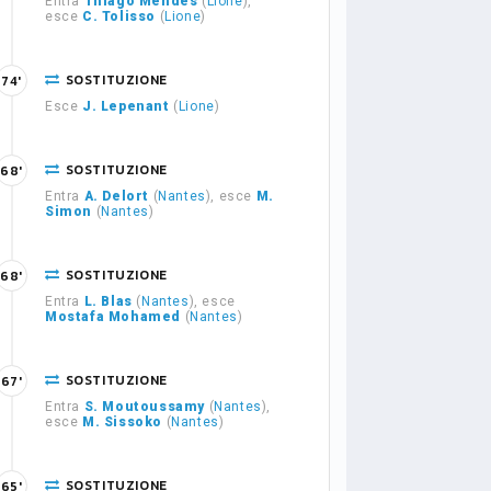
Entra
Thiago Mendes
(
Lione
),
esce
C. Tolisso
(
Lione
)
SOSTITUZIONE
74'
Esce
J. Lepenant
(
Lione
)
SOSTITUZIONE
68'
Entra
A. Delort
(
Nantes
), esce
M.
Simon
(
Nantes
)
SOSTITUZIONE
68'
Entra
L. Blas
(
Nantes
), esce
Mostafa Mohamed
(
Nantes
)
SOSTITUZIONE
67'
Entra
S. Moutoussamy
(
Nantes
),
esce
M. Sissoko
(
Nantes
)
SOSTITUZIONE
65'