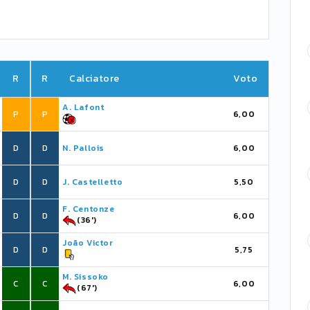
R
R
Calciatore
Voto
A. Lafont
P
P
6,00
D
D
N. Pallois
6,00
D
D
J. Castelletto
5,50
F. Centonze
D
D
6,00
(36')
João Victor
D
D
5,75
M. Sissoko
C
C
6,00
(67')