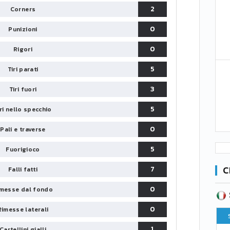
2
Corners
0
Punizioni
0
Rigori
5
Tiri parati
3
Tiri fuori
5
iri nello specchio
0
Pali e traverse
5
Fuorigioco
C
7
Falli fatti
0
messe dal fondo
SERIE B
CA
CLASSIFICA
0
Rimesse laterali
Pt
Squadra
PG
Pt
1
Cartellini gialli