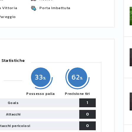
 Vittoria
Porta Imbattuta
Pareggio
Statistiche
33
62
Possesso palla
Precisione tiri
1
Goals
0
Attacchi
0
tacchi pericolosi