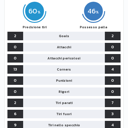
60
46
Precisione tiri
Possesso palla
2
2
Goals
0
0
Attacchi
0
0
Attacchi pericolosi
13
4
Corners
0
0
Punizioni
0
0
Rigori
2
7
Tiri parati
6
3
Tiri fuori
9
4
Tiri nello specchio