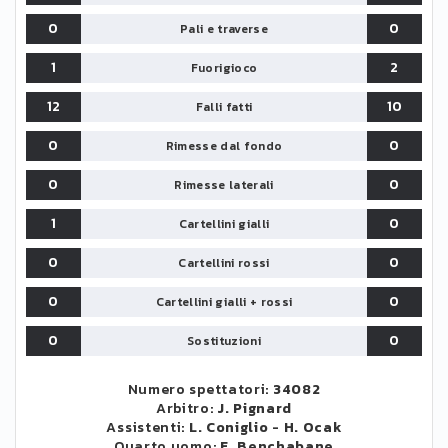
0
0
Pali e traverse
1
2
Fuorigioco
12
10
Falli fatti
0
0
Rimesse dal fondo
0
0
Rimesse laterali
1
0
Cartellini gialli
0
0
Cartellini rossi
0
0
Cartellini gialli + rossi
0
0
Sostituzioni
Numero spettatori:
34082
Arbitro:
J. Pignard
Assistenti:
L. Coniglio
-
H. Ocak
Quarto uomo:
F. Benchabane