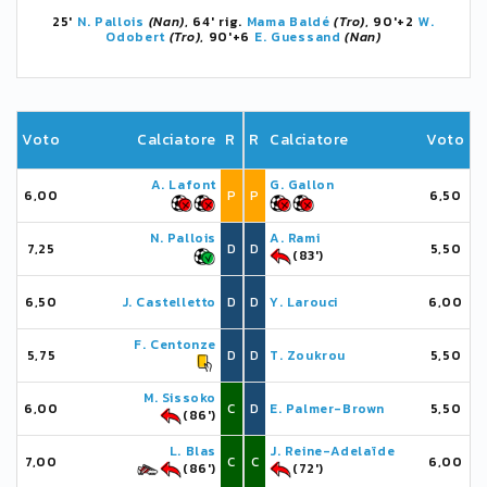
25'
N. Pallois
(Nan)
, 64' rig.
Mama Baldé
(Tro)
, 90'+2
W.
Odobert
(Tro)
, 90'+6
E. Guessand
(Nan)
Voto
Calciatore
R
R
Calciatore
Voto
A. Lafont
G. Gallon
6,00
P
P
6,50
N. Pallois
A. Rami
7,25
D
D
5,50
(83')
6,50
J. Castelletto
D
D
Y. Larouci
6,00
F. Centonze
5,75
D
D
T. Zoukrou
5,50
M. Sissoko
6,00
C
D
E. Palmer-Brown
5,50
(86')
L. Blas
J. Reine-Adelaïde
7,00
C
C
6,00
(86')
(72')