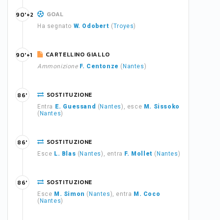
GOAL
90'+2
Ha segnato
W. Odobert
(
Troyes
)
CARTELLINO GIALLO
90'+1
Ammonizione
F. Centonze
(
Nantes
)
SOSTITUZIONE
86'
Entra
E. Guessand
(
Nantes
), esce
M. Sissoko
(
Nantes
)
SOSTITUZIONE
86'
Esce
L. Blas
(
Nantes
), entra
F. Mollet
(
Nantes
)
SOSTITUZIONE
86'
Esce
M. Simon
(
Nantes
), entra
M. Coco
(
Nantes
)