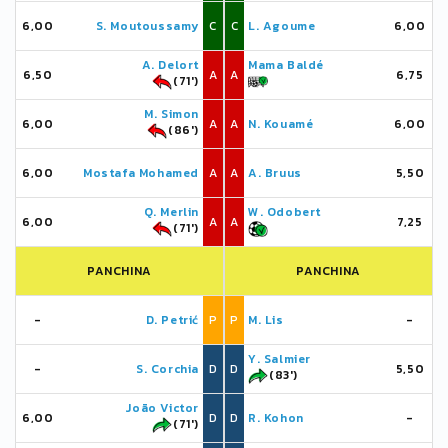
6,00
S. Moutoussamy
C
C
L. Agoume
6,00
A. Delort
Mama Baldé
6,50
A
A
6,75
(71')
M. Simon
6,00
A
A
N. Kouamé
6,00
(86')
6,00
Mostafa Mohamed
A
A
A. Bruus
5,50
Q. Merlin
W. Odobert
6,00
A
A
7,25
(71')
PANCHINA
PANCHINA
-
D. Petrić
P
P
M. Lis
-
Y. Salmier
-
S. Corchia
D
D
5,50
(83')
João Victor
6,00
D
D
R. Kohon
-
(71')