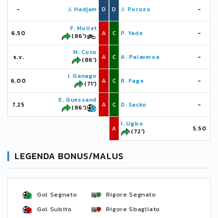
-
J. Hadjam
D
D
J. Porozo
-
F. Mollet
6,50
A
C
P. Yade
-
(86')
M. Coco
s.v.
A
C
A. Palaversa
-
(86')
I. Ganago
6,00
A
C
R. Fage
-
(71')
E. Guessand
7,25
A
C
D. Sacko
-
(86')
I. Ugbo
A
5,50
(72')
LEGENDA BONUS/MALUS
Gol Segnato
Rigore Segnato
Gol Subito
Rigore Sbagliato