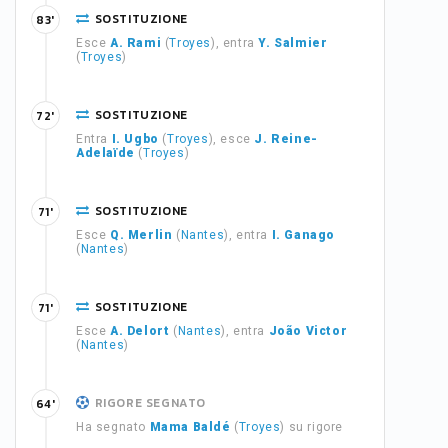
SOSTITUZIONE
83'
Esce
A. Rami
(
Troyes
), entra
Y. Salmier
(
Troyes
)
SOSTITUZIONE
72'
Entra
I. Ugbo
(
Troyes
), esce
J. Reine-
Adelaïde
(
Troyes
)
SOSTITUZIONE
71'
Esce
Q. Merlin
(
Nantes
), entra
I. Ganago
(
Nantes
)
SOSTITUZIONE
71'
Esce
A. Delort
(
Nantes
), entra
João Victor
(
Nantes
)
RIGORE SEGNATO
64'
Ha segnato
Mama Baldé
(
Troyes
) su rigore