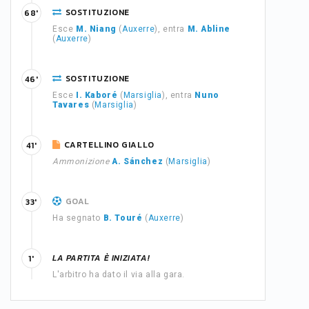
SOSTITUZIONE
68'
Esce
M. Niang
(
Auxerre
), entra
M. Abline
(
Auxerre
)
SOSTITUZIONE
46'
Esce
I. Kaboré
(
Marsiglia
), entra
Nuno
Tavares
(
Marsiglia
)
CARTELLINO GIALLO
41'
Ammonizione
A. Sánchez
(
Marsiglia
)
GOAL
33'
Ha segnato
B. Touré
(
Auxerre
)
LA PARTITA È INIZIATA!
1'
L'arbitro ha dato il via alla gara.