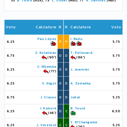
33'
B. Touré
(Aux)
, 75'
C. Ünder
(Mar)
, 77'
A. Sánchez
(Mar)
Voto
Calciatore
R
R
Calciatore
Voto
Pau López
I. Radu
6,25
P
P
5,75
S. Kolašinac
T. Pellenard
6,75
D
D
5,75
(90')
(86')
C. Mbemba
6,25
D
D
J. Jeanvier
5,75
(71')
6,25
S. Gigot
D
D
A. Zedadka
5,75
6,75
J. Clauss
D
D
Jubal
5,25
I. Kaboré
B. Touré
6,25
D
C
6,50
(46')
Y. M'Changama
6,25
J. Veretout
C
C
5,25
(79')