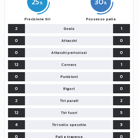
25
30
Precisione tiri
Possesso palla
2
1
Goals
0
0
Attacchi
0
0
Attacchi pericolosi
12
1
Corners
0
0
Punizioni
0
0
Rigori
2
2
Tiri parati
12
5
Tiri fuori
4
3
Tiri nello specchio
0
0
Pali e traverse