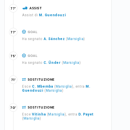
ASSIST
77'
Assist di
M. Guendouzi
GOAL
77'
Ha segnato
A. Sánchez
(
Marsiglia
)
GOAL
75'
Ha segnato
C. Ünder
(
Marsiglia
)
SOSTITUZIONE
71'
Esce
C. Mbemba
(
Marsiglia
), entra
M.
Guendouzi
(
Marsiglia
)
SOSTITUZIONE
70'
Esce
Vitinha
(
Marsiglia
), entra
D. Payet
(
Marsiglia
)