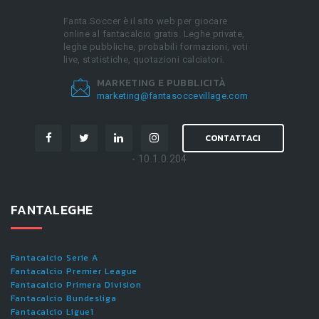
Fanta.Soccer è il sito web per giocare
online al fantacalcio gratis. Leghe private,
leghe pubbliche, probabili formazioni, voti
live, statistiche, quotazioni calciatori.
MARKETING E PUBBLICITÀ
marketing@fantasoccevillage.com
CONTATTACI
- 10.1.0.204
FANTALEGHE
Fantacalcio Serie A
Fantacalcio Premier League
Fantacalcio Primera Division
Fantacalcio Bundesliga
Fantacalcio Ligue1