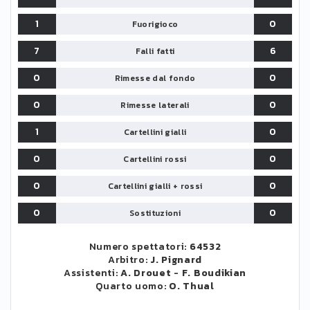
1
0
Fuorigioco
7
6
Falli fatti
0
0
Rimesse dal fondo
0
0
Rimesse laterali
1
0
Cartellini gialli
0
0
Cartellini rossi
0
0
Cartellini gialli + rossi
0
0
Sostituzioni
Numero spettatori:
64532
Arbitro:
J. Pignard
Assistenti:
A. Drouet
-
F. Boudikian
Quarto uomo:
O. Thual