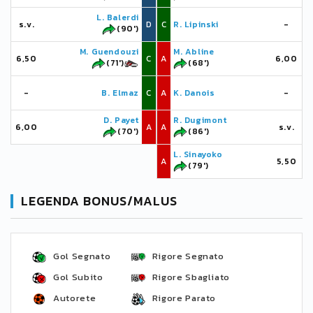
L. Balerdi
s.v.
D
C
R. Lipinski
-
(90')
M. Guendouzi
M. Abline
6,50
C
A
6,00
(71')
(68')
-
B. Elmaz
C
A
K. Danois
-
D. Payet
R. Dugimont
6,00
A
A
s.v.
(70')
(86')
L. Sinayoko
A
5,50
(79')
LEGENDA BONUS/MALUS
Gol Segnato
Rigore Segnato
Gol Subito
Rigore Sbagliato
Autorete
Rigore Parato