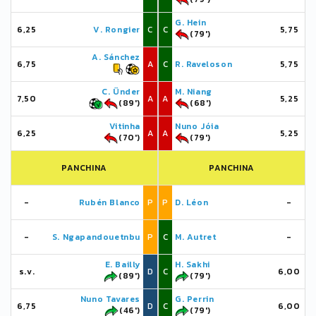
G. Hein
6,25
V. Rongier
C
C
5,75
(79')
A. Sánchez
6,75
A
C
R. Raveloson
5,75
C. Ünder
M. Niang
7,50
A
A
5,25
(89')
(68')
Vitinha
Nuno Jóia
6,25
A
A
5,25
(70')
(79')
PANCHINA
PANCHINA
-
Rubén Blanco
P
P
D. Léon
-
-
S. Ngapandouetnbu
P
C
M. Autret
-
E. Bailly
H. Sakhi
s.v.
D
C
6,00
(89')
(79')
Nuno Tavares
G. Perrin
6,75
D
C
6,00
(46')
(79')