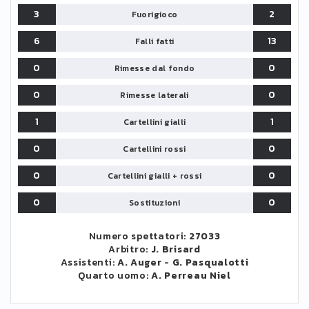
3
2
Fuorigioco
6
13
Falli fatti
0
0
Rimesse dal fondo
0
0
Rimesse laterali
1
1
Cartellini gialli
0
0
Cartellini rossi
0
0
Cartellini gialli + rossi
0
0
Sostituzioni
Numero spettatori:
27033
Arbitro:
J. Brisard
Assistenti:
A. Auger
-
G. Pasqualotti
Quarto uomo:
A. Perreau Niel