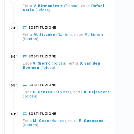
Entra
V. Birmančević
(
Tolosa
), esce
Rafael
Ratão
(
Tolosa
)
SOSTITUZIONE
74'
Entra
M. Sissoko
(
Nantes
), esce
M. Simon
(
Nantes
)
SOSTITUZIONE
69'
Esce
V. Sierro
(
Tolosa
), entra
B. van den
Boomen
(
Tolosa
)
SOSTITUZIONE
68'
Esce
D. Genreau
(
Tolosa
), entra
B. Dejaegere
(
Tolosa
)
SOSTITUZIONE
61'
Esce
M. Coco
(
Nantes
), entra
E. Guessand
(
Nantes
)