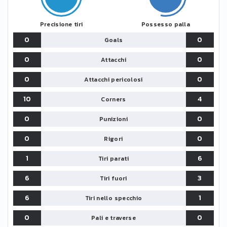
Precisione tiri
Possesso palla
0
0
Goals
0
0
Attacchi
0
0
Attacchi pericolosi
10
4
Corners
0
0
Punizioni
0
0
Rigori
1
6
Tiri parati
6
3
Tiri fuori
6
1
Tiri nello specchio
0
0
Pali e traverse