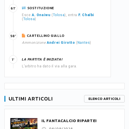
SOSTITUZIONE
61'
Esce
A. Onaiwu
(
Tolosa
), entra
F. Chaïbi
(
Tolosa
)
CARTELLINO GIALLO
58'
Ammonizione
Andrei Girotto
(
Nantes
)
LA PARTITA È INIZIATA!
1'
L'arbitro ha dato il via alla gara.
ULTIMI ARTICOLI
ELENCO ARTICOLI
IL FANTACALCIO RIPARTE!
06/08/2026