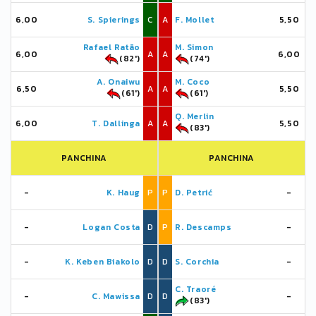
6,00
S. Spierings
C
A
F. Mollet
5,50
Rafael Ratão
M. Simon
6,00
A
A
6,00
(82')
(74')
A. Onaiwu
M. Coco
6,50
A
A
5,50
(61')
(61')
Q. Merlin
6,00
T. Dallinga
A
A
5,50
(83')
PANCHINA
PANCHINA
-
K. Haug
P
P
D. Petrić
-
-
Logan Costa
D
P
R. Descamps
-
-
K. Keben Biakolo
D
D
S. Corchia
-
C. Traoré
-
C. Mawissa
D
D
-
(83')