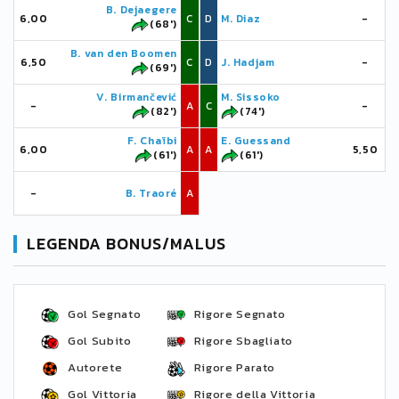
B. Dejaegere
6,00
C
D
M. Diaz
-
(68')
B. van den Boomen
6,50
C
D
J. Hadjam
-
(69')
V. Birmančević
M. Sissoko
-
A
C
-
(82')
(74')
F. Chaïbi
E. Guessand
6,00
A
A
5,50
(61')
(61')
-
B. Traoré
A
LEGENDA BONUS/MALUS
Gol Segnato
Rigore Segnato
Gol Subito
Rigore Sbagliato
Autorete
Rigore Parato
Gol Vittoria
Rigore della Vittoria