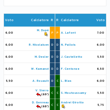
Voto
Calciatore
R
R
Calciatore
Voto
M. Dupé
6,00
P
P
A. Lafont
7,00
6,00
R. Nicolaisen
D
D
N. Pallois
6,00
6,00
M. Desler
D
D
J. Castelletto
5,50
6,00
W. Kamanzi
D
D
F. Centonze
6,50
5,50
A. Rouault
D
C
L. Blas
6,00
V. Sierro
6,00
C
C
S. Moutoussamy
5,50
(69')
D. Genreau
Andrei Girotto
6,00
C
C
5,75
(68')