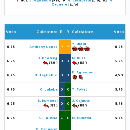
2' aut.
E. Agbadou
(Rei)
, 9'
A. Lacazette
(Lio)
, 82'
M.
Caqueret
(Lio)
Voto
Calciatore
R
R
Calciatore
Voto
Y. Diouf
6,75
Anthony Lopes
P
P
6,25
J. Boateng
M. Busi
6,25
D
D
5,25
(69')
(88')
E. Agbadou
6,25
N. Tagliafico
D
D
4,50
6,75
C. Lukeba
D
C
T. Foket
5,75
S. Kumbedi
J. Cajuste
6,25
D
C
5,75
(83')
(88')
6,25
C. Tolisso
C
C
M. Munetsi
5,75
M. Caqueret