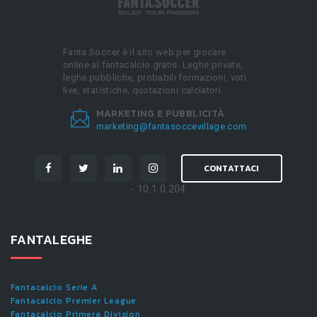
Fanta.Soccer è il sito web per giocare
online al fantacalcio gratis. Leghe private,
leghe pubbliche, probabili formazioni, voti
live, statistiche, quotazioni calciatori.
MARKETING E PUBBLICITÀ
marketing@fantasoccevillage.com
CONTATTACI
- 10.1.0.204
FANTALEGHE
Fantacalcio Serie A
Fantacalcio Premier League
Fantacalcio Primera Division