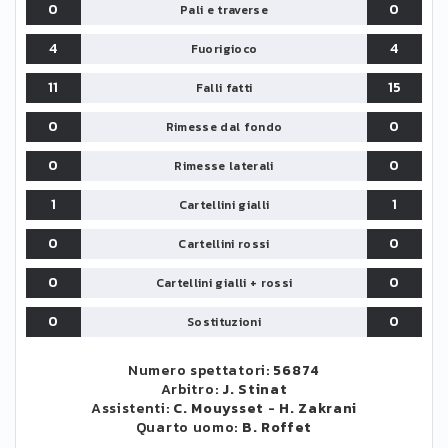
0
0
Pali e traverse
4
4
Fuorigioco
11
15
Falli fatti
0
0
Rimesse dal fondo
0
0
Rimesse laterali
1
1
Cartellini gialli
0
0
Cartellini rossi
0
0
Cartellini gialli + rossi
0
0
Sostituzioni
Numero spettatori:
56874
Arbitro:
J. Stinat
Assistenti:
C. Mouysset
-
H. Zakrani
Quarto uomo:
B. Roffet