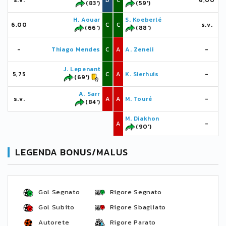
s.v.
D
C
6,00
(83')
(59')
H. Aouar
S. Koeberlé
6,00
C
C
s.v.
(66')
(88')
-
Thiago Mendes
C
A
A. Zeneli
-
J. Lepenant
5,75
C
A
K. Sierhuis
-
(69')
A. Sarr
s.v.
A
A
M. Touré
-
(84')
M. Diakhon
A
-
(90')
LEGENDA BONUS/MALUS
Gol Segnato
Rigore Segnato
Gol Subito
Rigore Sbagliato
Autorete
Rigore Parato