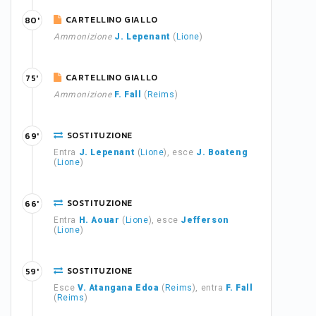
CARTELLINO GIALLO
80'
Ammonizione
J. Lepenant
(
Lione
)
CARTELLINO GIALLO
75'
Ammonizione
F. Fall
(
Reims
)
SOSTITUZIONE
69'
Entra
J. Lepenant
(
Lione
), esce
J. Boateng
(
Lione
)
SOSTITUZIONE
66'
Entra
H. Aouar
(
Lione
), esce
Jefferson
(
Lione
)
SOSTITUZIONE
59'
Esce
V. Atangana Edoa
(
Reims
), entra
F. Fall
(
Reims
)