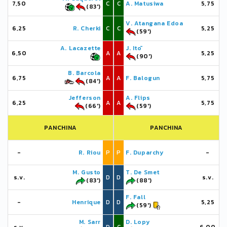
7,50
C
C
A. Matusiwa
5,75
(83')
V. Atangana Edoa
6,25
R. Cherki
C
C
5,25
(59')
A. Lacazette
J. Itō
6,50
A
A
5,25
(90')
B. Barcola
6,75
A
A
F. Balogun
5,75
(84')
Jefferson
A. Flips
6,25
A
A
5,75
(66')
(59')
PANCHINA
PANCHINA
-
R. Riou
P
P
F. Duparchy
-
M. Gusto
T. De Smet
s.v.
D
D
s.v.
(83')
(88')
F. Fall
-
Henrique
D
D
5,25
(59')
M. Sarr
D. Lopy