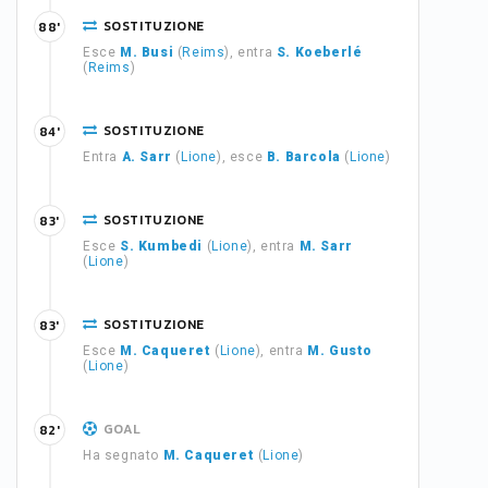
SOSTITUZIONE
88'
Esce
M. Busi
(
Reims
), entra
S. Koeberlé
(
Reims
)
SOSTITUZIONE
84'
Entra
A. Sarr
(
Lione
), esce
B. Barcola
(
Lione
)
SOSTITUZIONE
83'
Esce
S. Kumbedi
(
Lione
), entra
M. Sarr
(
Lione
)
SOSTITUZIONE
83'
Esce
M. Caqueret
(
Lione
), entra
M. Gusto
(
Lione
)
GOAL
82'
Ha segnato
M. Caqueret
(
Lione
)