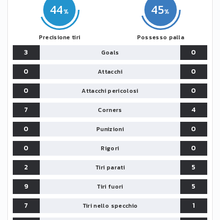
44
45
Precisione tiri
Possesso palla
3
0
Goals
0
0
Attacchi
0
0
Attacchi pericolosi
7
4
Corners
0
0
Punizioni
0
0
Rigori
2
5
Tiri parati
9
5
Tiri fuori
7
1
Tiri nello specchio