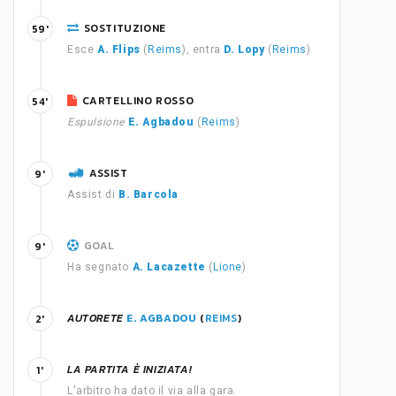
SOSTITUZIONE
59'
Esce
A. Flips
(
Reims
), entra
D. Lopy
(
Reims
)
CARTELLINO ROSSO
54'
Espulsione
E. Agbadou
(
Reims
)
ASSIST
9'
Assist di
B. Barcola
GOAL
9'
Ha segnato
A. Lacazette
(
Lione
)
AUTORETE
E. AGBADOU
(
REIMS
)
2'
LA PARTITA È INIZIATA!
1'
L'arbitro ha dato il via alla gara.