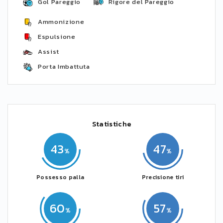
Gol Pareggio
Rigore del Pareggio
Ammonizione
Espulsione
Assist
Porta Imbattuta
Statistiche
43
47
Possesso palla
Precisione tiri
60
57