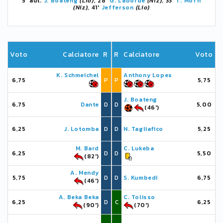
5' aut.
J. Boateng
(Lio)
, 28'
G. Laborde
(Niz)
, 33'
T. Moffi
(Niz)
, 41'
Jefferson
(Lio)
Voto
Calciatore
R
R
Calciatore
Voto
K. Schmeichel
Anthony Lopes
6,75
P
P
5,75
J. Boateng
6,75
Dante
D
D
5,00
(46')
6,25
J. Lotomba
D
D
N. Tagliafico
5,25
M. Bard
C. Lukeba
6,25
D
D
5,50
(82')
A. Mendy
5,75
D
D
S. Kumbedi
6,75
(46')
A. Beka Beka
C. Tolisso
6,25
D
C
6,25
(90')
(70')