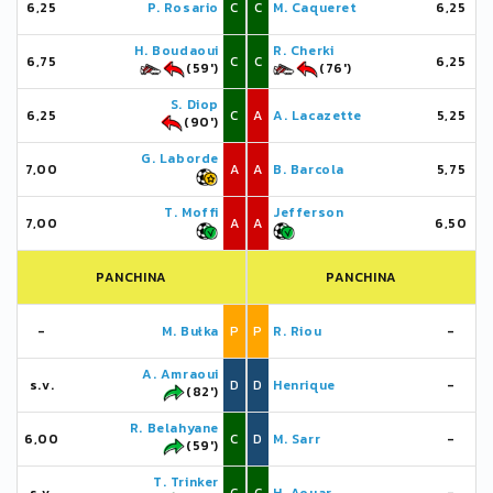
6,25
P. Rosario
C
C
M. Caqueret
6,25
H. Boudaoui
R. Cherki
6,75
C
C
6,25
(59')
(76')
S. Diop
6,25
C
A
A. Lacazette
5,25
(90')
G. Laborde
7,00
A
A
B. Barcola
5,75
T. Moffi
Jefferson
7,00
A
A
6,50
PANCHINA
PANCHINA
-
M. Bułka
P
P
R. Riou
-
A. Amraoui
s.v.
D
D
Henrique
-
(82')
R. Belahyane
6,00
C
D
M. Sarr
-
(59')
T. Trinker