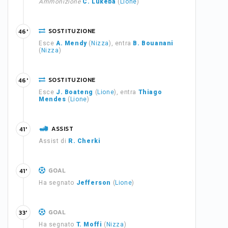
Ammonizione
C. Lukeba
(
Lione
)
SOSTITUZIONE
46'
Esce
A. Mendy
(
Nizza
), entra
B. Bouanani
(
Nizza
)
SOSTITUZIONE
46'
Esce
J. Boateng
(
Lione
), entra
Thiago
Mendes
(
Lione
)
ASSIST
41'
Assist di
R. Cherki
GOAL
41'
Ha segnato
Jefferson
(
Lione
)
GOAL
33'
Ha segnato
T. Moffi
(
Nizza
)