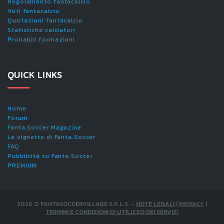
Regolamento fantacalcio
Voti fantacalcio
Quotazioni fantacalcio
Statistiche calciatori
Probabili formazioni
QUICK LINKS
Home
Forum
Fanta.Soccer Magazine
Le vignette di Fanta.Soccer
FAQ
Pubblicità su Fanta.Soccer
PREMIUM
2026
©
FANTASOCCERVILLAGE S.R.L.S.
-
NOTE LEGALI
|
PRIVACY
|
TERMINI E CONDIZIONI DI UTILIZZO DEI SERVIZI