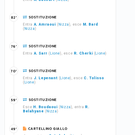
SOSTITUZIONE
82'
Entra
A. Amraoui
(
Nizza
), esce
M. Bard
(
Nizza
)
SOSTITUZIONE
76'
Entra
A. Sarr
(
Lione
), esce
R. Cherki
(
Lione
)
SOSTITUZIONE
70'
Entra
J. Lepenant
(
Lione
), esce
C. Tolisso
(
Lione
)
SOSTITUZIONE
59'
Esce
H. Boudaoui
(
Nizza
), entra
R.
Belahyane
(
Nizza
)
CARTELLINO GIALLO
49'