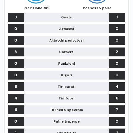
Precisione tiri
Possesso palla
3
1
Goals
0
0
Attacchi
0
0
Attacchi pericolosi
3
2
Corners
0
0
Punizioni
0
0
Rigori
6
4
Tiri parati
4
8
Tiri fuori
6
7
Tiri nello specchio
0
0
Pali e traverse
1
1