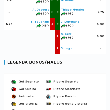
s.v.
C
C
H. Aouar
-
(90')
A. Dacourt
Thiago Mendes
-
C
C
5,75
(90')
(46')
B. Bouanani
J. Lepenant
6,25
A
C
6,00
(46')
(70')
A. Sarr
A
6,00
(76')
A
S. Lega
-
LEGENDA BONUS/MALUS
Gol Segnato
Rigore Segnato
Gol Subito
Rigore Sbagliato
Autorete
Rigore Parato
Gol Vittoria
Rigore della Vittoria