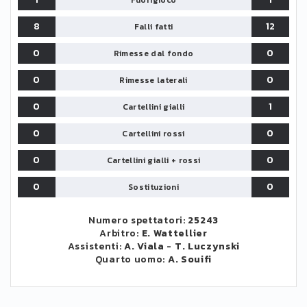
Fuorigioco
8
12
Falli fatti
0
0
Rimesse dal fondo
0
0
Rimesse laterali
0
1
Cartellini gialli
0
0
Cartellini rossi
0
0
Cartellini gialli + rossi
0
0
Sostituzioni
Numero spettatori:
25243
Arbitro:
E. Wattellier
Assistenti:
A. Viala
-
T. Luczynski
Quarto uomo:
A. Souifi