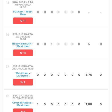
30A GIORNATA
08/04/2023
14:00
0
0
0
0
0
0
0
-
-
Fulham
-
West
Ham
0-1
32A GIORNATA
23/04/2023
13:00
0
0
1
0
0
0
0
6
0
Bournemouth
-
West Ham
0-4
33A GIORNATA
26/04/2023 18:45
West Ham
-
0
0
0
0
0
0
0
5,75
0
Liverpool
1-2
34A GIORNATA
29/04/2023 11:30
Crystal Palace
-
1
0
0
0
0
0
0
7,00
0
West Ham
4-3