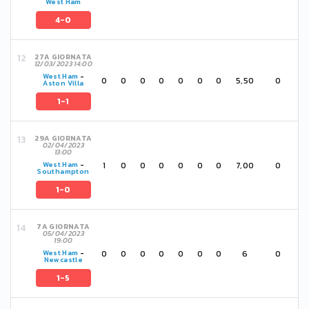
West Ham
4-0
27A GIORNATA
12/03/2023 14:00
West Ham
-
0
0
0
0
0
0
0
5,50
0
Aston Villa
1-1
29A GIORNATA
02/04/2023
13:00
1
0
0
0
0
0
0
7,00
0
West Ham
-
Southampton
1-0
7A GIORNATA
05/04/2023
19:00
0
0
0
0
0
0
0
6
0
West Ham
-
Newcastle
1-5