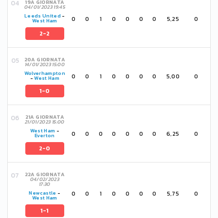
19A GIORNATA
04/01/2023 19:45
Leeds United
-
0
0
1
0
0
0
0
5,25
0
West Ham
2-2
20A GIORNATA
14/01/2023 15:00
Wolverhampton
0
0
1
0
0
0
0
5,00
0
-
West Ham
1-0
21A GIORNATA
21/01/2023 15:00
West Ham
-
0
0
0
0
0
0
0
6,25
0
Everton
2-0
22A GIORNATA
04/02/2023
17:30
0
0
1
0
0
0
0
5,75
0
Newcastle
-
West Ham
1-1