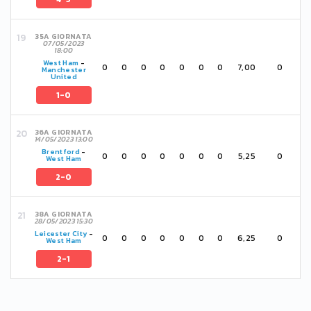
35A GIORNATA
07/05/2023
18:00
West Ham
-
0
0
0
0
0
0
0
7,00
0
Manchester
United
1-0
36A GIORNATA
14/05/2023 13:00
Brentford
-
0
0
0
0
0
0
0
5,25
0
West Ham
2-0
38A GIORNATA
28/05/2023 15:30
Leicester City
-
0
0
0
0
0
0
0
6,25
0
West Ham
2-1