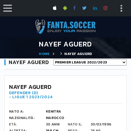
NAYEF AGUERD
HOME
NAYEF AGUERD
NAYEF AGUERD
NAYEF AGUERD
DEFENDER (D)
- LIGUE 1 2023/2024
NATO A:
KENITRA
NAZIONALITÀ:
MAROCCO
ETÀ:
30 ANNI
NATO IL:
30/03/1996
ALTEZZA:
188 CM
PESO:
76 KG