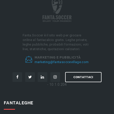
Fanta.Soccer è il sito web per giocare
online al fantacalcio gratis. Leghe private,
leghe pubbliche, probabili formazioni, voti
live, statistiche, quotazioni calciatori.
MARKETING E PUBBLICITÀ
marketing@fantasoccevillage.com
CONTATTACI
- 10.1.0.204
FANTALEGHE