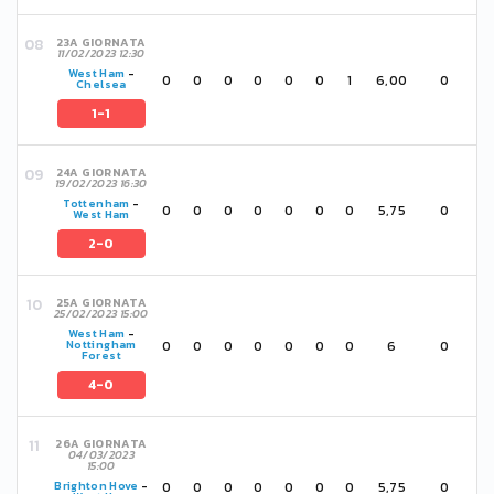
23A GIORNATA
11/02/2023 12:30
West Ham
-
0
0
0
0
0
0
1
6,00
0
Chelsea
1-1
24A GIORNATA
19/02/2023 16:30
Tottenham
-
0
0
0
0
0
0
0
5,75
0
West Ham
2-0
25A GIORNATA
25/02/2023 15:00
West Ham
-
0
0
0
0
0
0
0
6
0
Nottingham
Forest
4-0
26A GIORNATA
04/03/2023
15:00
0
0
0
0
0
0
0
5,75
0
Brighton Hove
-