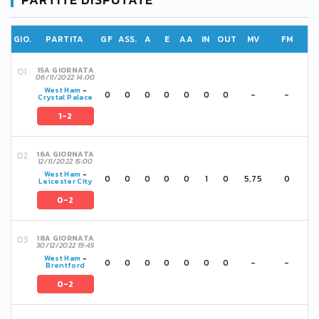
GIO.
PARTITA
GF
ASS.
A
E
AA
IN
OUT
MV
FM
15A GIORNATA
06/11/2022 14:00
West Ham
-
0
0
0
0
0
0
0
-
-
Crystal Palace
1-2
16A GIORNATA
12/11/2022 15:00
West Ham
-
0
0
0
0
0
1
0
5,75
0
Leicester City
0-2
18A GIORNATA
30/12/2022 19:45
West Ham
-
0
0
0
0
0
0
0
-
-
Brentford
0-2