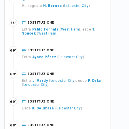
Ha segnato
H. Barnes
(
Leicester City
)
SOSTITUZIONE
75'
Entra
Pablo Fornals
(
West Ham
), esce
T.
Souček
(
West Ham
)
SOSTITUZIONE
69'
Entra
Ayoze Pérez
(
Leicester City
)
SOSTITUZIONE
69'
Entra
J. Vardy
(
Leicester City
), esce
P. Daka
(
Leicester City
)
SOSTITUZIONE
69'
Esce
B. Soumaré
(
Leicester City
)
SOSTITUZIONE
68'