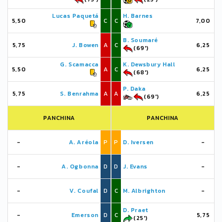
Lucas Paquetá
H. Barnes
5,50
C
C
7,00
B. Soumaré
5,75
J. Bowen
A
C
6,25
(69')
G. Scamacca
K. Dewsbury Hall
5,50
A
C
6,25
(68')
P. Daka
5,75
S. Benrahma
A
A
6,25
(69')
PANCHINA
PANCHINA
-
A. Aréola
P
P
D. Iversen
-
-
A. Ogbonna
D
D
J. Evans
-
-
V. Coufal
D
C
M. Albrighton
-
D. Praet
-
Emerson
D
C
5,75
(25')