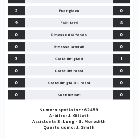
2
0
Fuorigioco
9
8
Falli fatti
0
0
Rimesse dal fondo
0
0
Rimesse laterali
3
1
Cartellini gialli
0
0
Cartellini rossi
0
0
Cartellini gialli + rossi
0
0
Sostituzioni
Numero spettatori:
62459
Arbitro:
J. Gillett
Assistenti:
S. Long
-
S. Meredith
Quarto uomo:
J. Smith