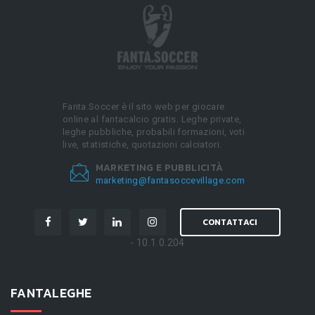
Fanta.Soccer è il sito web per giocare
online al fantacalcio gratis. Leghe private,
leghe pubbliche, probabili formazioni, voti
live, statistiche, quotazioni calciatori.
MARKETING E PUBBLICITÀ
marketing@fantasoccevillage.com
CONTATTACI
- 10.1.0.204
FANTALEGHE