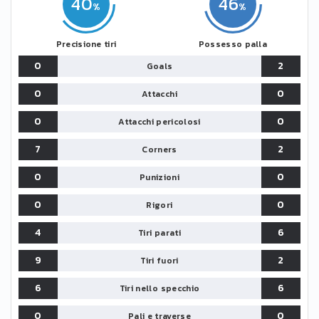
40
46
Precisione tiri
Possesso palla
0
2
Goals
0
0
Attacchi
0
0
Attacchi pericolosi
7
2
Corners
0
0
Punizioni
0
0
Rigori
4
6
Tiri parati
9
2
Tiri fuori
6
6
Tiri nello specchio
0
0
Pali e traverse