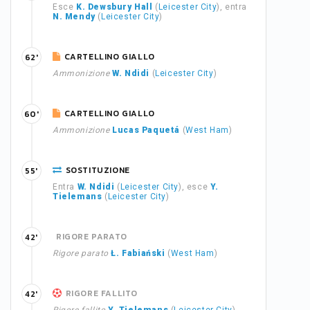
Esce
K. Dewsbury Hall
(
Leicester City
), entra
N. Mendy
(
Leicester City
)
CARTELLINO GIALLO
62'
Ammonizione
W. Ndidi
(
Leicester City
)
CARTELLINO GIALLO
60'
Ammonizione
Lucas Paquetá
(
West Ham
)
SOSTITUZIONE
55'
Entra
W. Ndidi
(
Leicester City
), esce
Y.
Tielemans
(
Leicester City
)
RIGORE PARATO
42'
Rigore parato
Ł. Fabiański
(
West Ham
)
RIGORE FALLITO
42'