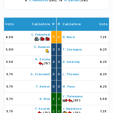
8'
J. Maddison
(Lei)
, 78'
H. Barnes
(Lei)
Voto
Calciatore
R
R
Calciatore
Voto
Ł. Fabiański
6,50
P
P
D. Ward
7,25
C. Dawson
5,00
D
D
T. Castagne
6,25
K. Zouma
5,50
D
D
D. Amartey
6,25
(15')
5,75
A. Cresswell
D
D
L. Thomas
6,25
5,75
T. Kehrer
D
D
W. Faes
6,25
Y. Tielemans
5,75
D. Rice
C
C
5,50
(55')
T. Souček
J. Maddison
5,75
C
C
7,25
(75')
(25')