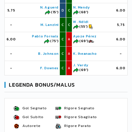
N. Aguerd
N. Mendy
5,75
D
C
6,00
(15')
(68')
W. Ndidi
-
M. Lanzini
C
C
5,75
(55')
Pablo Fornals
Ayoze Pérez
6,00
C
A
6,00
(75')
(69')
-
B. Johnson
C
A
K. Iheanacho
-
J. Vardy
-
F. Downes
C
A
6,00
(69')
LEGENDA BONUS/MALUS
Gol Segnato
Rigore Segnato
Gol Subito
Rigore Sbagliato
Autorete
Rigore Parato