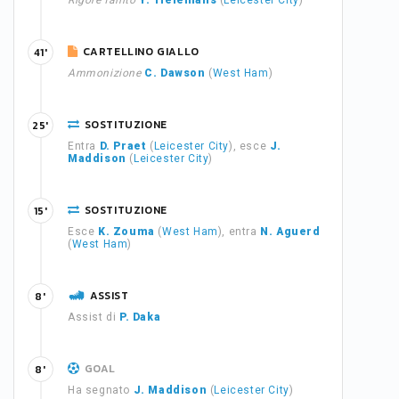
Rigore fallito
Y. Tielemans
(
Leicester City
)
CARTELLINO GIALLO
41'
Ammonizione
C. Dawson
(
West Ham
)
SOSTITUZIONE
25'
Entra
D. Praet
(
Leicester City
), esce
J.
Maddison
(
Leicester City
)
SOSTITUZIONE
15'
Esce
K. Zouma
(
West Ham
), entra
N. Aguerd
(
West Ham
)
ASSIST
8'
Assist di
P. Daka
GOAL
8'
Ha segnato
J. Maddison
(
Leicester City
)