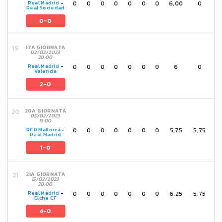
0
0
0
0
0
0
0
6,00
0
Real Madrid
-
Real Sociedad
0-0
17A GIORNATA
02/02/2023
20:00
0
0
0
0
0
0
0
6
0
Real Madrid
-
Valencia
2-0
20A GIORNATA
05/02/2023
13:00
0
0
0
0
0
0
0
5,75
5,75
RCD Mallorca
-
Real Madrid
1-0
21A GIORNATA
15/02/2023
20:00
0
0
0
0
0
0
0
6,25
5,75
Real Madrid
-
Elche CF
4-0