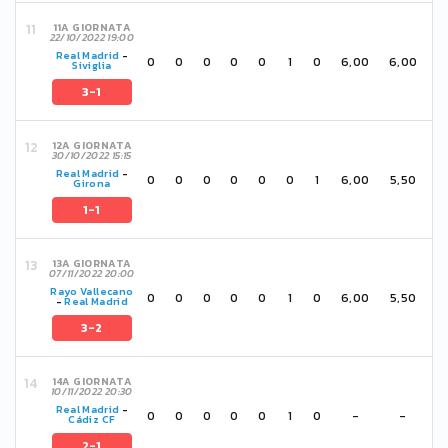
11A GIORNATA
22/10/2022 19:00
Real Madrid
-
0
0
0
0
0
1
0
6,00
6,00
Siviglia
3-1
12A GIORNATA
30/10/2022 15:15
Real Madrid
-
0
0
0
0
0
0
1
6,00
5,50
Girona
1-1
13A GIORNATA
07/11/2022 20:00
Rayo Vallecano
0
0
0
0
0
1
0
6,00
5,50
-
Real Madrid
3-2
14A GIORNATA
10/11/2022 20:30
Real Madrid
-
0
0
0
0
0
1
0
-
-
Cádiz CF
2-1