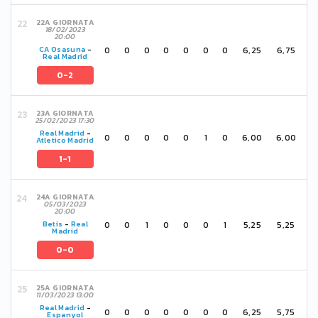
22A GIORNATA
18/02/2023
20:00
0
0
0
0
0
0
0
6,25
6,75
CA Osasuna
-
Real Madrid
0-2
23A GIORNATA
25/02/2023 17:30
Real Madrid
-
0
0
0
0
0
1
0
6,00
6,00
Atletico Madrid
1-1
24A GIORNATA
05/03/2023
20:00
0
0
1
0
0
0
1
5,25
5,25
Betis
-
Real
Madrid
0-0
25A GIORNATA
11/03/2023 13:00
Real Madrid
-
0
0
0
0
0
0
0
6,25
5,75
Espanyol