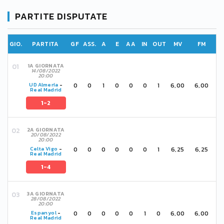
PARTITE DISPUTATE
GIO.
PARTITA
GF
ASS.
A
E
AA
IN
OUT
MV
FM
1A GIORNATA
14/08/2022
20:00
0
0
1
0
0
0
1
6,00
6,00
UD Almería
-
Real Madrid
1-2
2A GIORNATA
20/08/2022
20:00
0
0
0
0
0
0
1
6,25
6,25
Celta Vigo
-
Real Madrid
1-4
3A GIORNATA
28/08/2022
20:00
0
0
0
0
0
1
0
6,00
6,00
Espanyol
-
Real Madrid