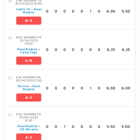
29A GIORNATA
15/04/2023 19:00
Cádiz CF
-
Real
0
0
0
0
0
1
0
6,00
5,50
Madrid
0-2
30A GIORNATA
22/04/2023
19:00
0
0
0
0
0
0
0
6,25
6,25
Real Madrid
-
Celta Vigo
2-0
31A GIORNATA
25/04/2023 17:30
Girona
-
Real
0
0
0
0
0
1
0
6,00
6,00
Madrid
4-2
32A GIORNATA
29/04/2023
16:30
0
0
1
0
0
0
0
5,50
5,00
Real Madrid
-
UD Almería
4-2