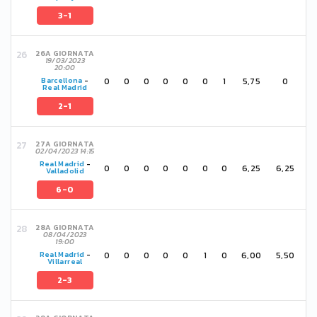
3-1
26A GIORNATA
19/03/2023
20:00
0
0
0
0
0
0
1
5,75
0
Barcellona
-
Real Madrid
2-1
27A GIORNATA
02/04/2023 14:15
Real Madrid
-
0
0
0
0
0
0
0
6,25
6,25
Valladolid
6-0
28A GIORNATA
08/04/2023
19:00
0
0
0
0
0
1
0
6,00
5,50
Real Madrid
-
Villarreal
2-3