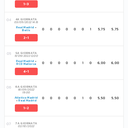
1-3
4A GIORNATA
03/09/2022 14:15
Real Madrid
-
0
0
0
0
0
0
1
5,75
5,75
Betis
2-1
5A GIORNATA
11/09/2022 12:00
Real Madrid
-
0
0
0
0
0
1
0
6,00
6,00
RCD Mallorca
4-1
6A GIORNATA
18/09/2022
19:00
0
0
0
0
0
1
0
5,50
5,50
Atletico Madrid
-
Real Madrid
1-2
7A GIORNATA
02/10/2022