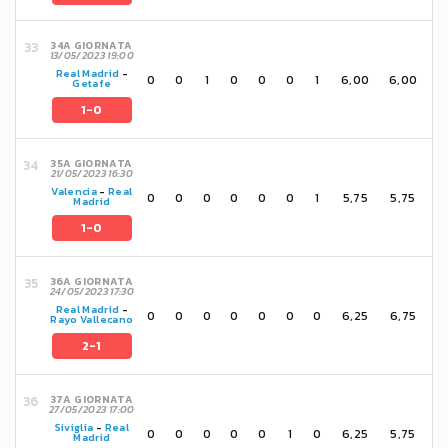
34A GIORNATA
13/05/2023 19:00
Real Madrid
-
0
0
1
0
0
0
1
6,00
6,00
Getafe
1-0
35A GIORNATA
21/05/2023 16:30
Valencia
-
Real
0
0
0
0
0
0
1
5,75
5,75
Madrid
1-0
36A GIORNATA
24/05/2023 17:30
Real Madrid
-
0
0
0
0
0
0
0
6,25
6,75
Rayo Vallecano
2-1
37A GIORNATA
27/05/2023 17:00
Siviglia
-
Real
0
0
0
0
0
1
0
6,25
5,75
Madrid