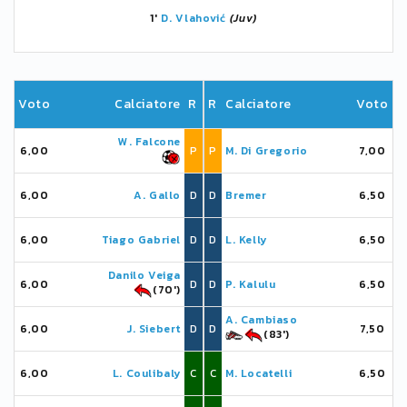
1'
D. Vlahović
(Juv)
Voto
Calciatore
R
R
Calciatore
Voto
W. Falcone
6,00
P
P
M. Di Gregorio
7,00
6,00
A. Gallo
D
D
Bremer
6,50
6,00
Tiago Gabriel
D
D
L. Kelly
6,50
Danilo Veiga
6,00
D
D
P. Kalulu
6,50
(70')
A. Cambiaso
6,00
J. Siebert
D
D
7,50
(83')
6,00
L. Coulibaly
C
C
M. Locatelli
6,50