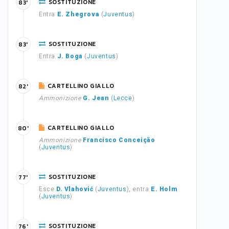
SOSTITUZIONE
83'
Entra
E. Zhegrova
(
Juventus
)
SOSTITUZIONE
83'
Entra
J. Boga
(
Juventus
)
CARTELLINO GIALLO
82'
Ammonizione
G. Jean
(
Lecce
)
CARTELLINO GIALLO
80'
Ammonizione
Francisco Conceição
(
Juventus
)
SOSTITUZIONE
77'
Esce
D. Vlahović
(
Juventus
), entra
E. Holm
(
Juventus
)
SOSTITUZIONE
76'