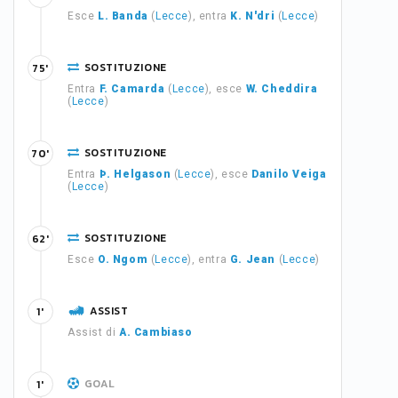
Esce
L. Banda
(
Lecce
), entra
K. N'dri
(
Lecce
)
SOSTITUZIONE
75'
Entra
F. Camarda
(
Lecce
), esce
W. Cheddira
(
Lecce
)
SOSTITUZIONE
70'
Entra
Þ. Helgason
(
Lecce
), esce
Danilo Veiga
(
Lecce
)
SOSTITUZIONE
62'
Esce
O. Ngom
(
Lecce
), entra
G. Jean
(
Lecce
)
ASSIST
1'
Assist di
A. Cambiaso
GOAL
1'