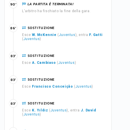
LA PARTITA È TERMINATA!
90'
L'arbitro ha fischiato la fine della gara.
SOSTITUZIONE
86'
Esce
W. McKennie
(
Juventus
), entra
F. Gatti
(
Juventus
)
SOSTITUZIONE
83'
Esce
A. Cambiaso
(
Juventus
)
SOSTITUZIONE
83'
Esce
Francisco Conceição
(
Juventus
)
SOSTITUZIONE
83'
Esce
K. Yıldız
(
Juventus
), entra
J. David
(
Juventus
)