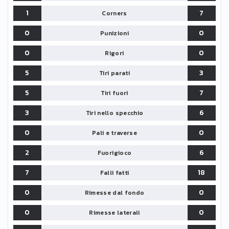
1
7
Corners
0
0
Punizioni
0
0
Rigori
5
3
Tiri parati
5
7
Tiri fuori
3
6
Tiri nello specchio
0
0
Pali e traverse
2
6
Fuorigioco
7
18
Falli fatti
0
0
Rimesse dal fondo
0
0
Rimesse laterali