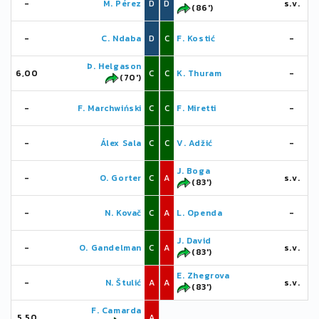
-
M. Pérez
D
D
s.v.
(86')
-
C. Ndaba
D
C
F. Kostić
-
Þ. Helgason
6,00
C
C
K. Thuram
-
(70')
-
F. Marchwiński
C
C
F. Miretti
-
-
Álex Sala
C
C
V. Adžić
-
J. Boga
-
O. Gorter
C
A
s.v.
(83')
-
N. Kovač
C
A
L. Openda
-
J. David
-
O. Gandelman
C
A
s.v.
(83')
E. Zhegrova
-
N. Štulić
A
A
s.v.
(83')
F. Camarda
5,50
A