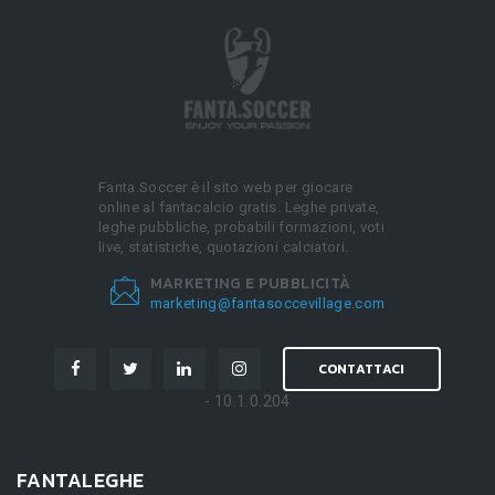
Fanta.Soccer è il sito web per giocare
online al fantacalcio gratis. Leghe private,
leghe pubbliche, probabili formazioni, voti
live, statistiche, quotazioni calciatori.
MARKETING E PUBBLICITÀ
marketing@fantasoccevillage.com
CONTATTACI
- 10.1.0.204
FANTALEGHE