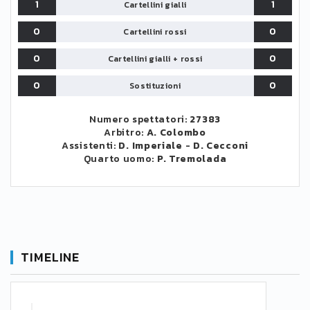
1
1
Cartellini gialli
0
0
Cartellini rossi
0
0
Cartellini gialli + rossi
0
0
Sostituzioni
Numero spettatori:
27383
Arbitro:
A. Colombo
Assistenti:
D. Imperiale
-
D. Cecconi
Quarto uomo:
P. Tremolada
TIMELINE