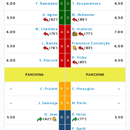
6,00
Y. Ramadani
C
C
T. Koopmeiners
6,50
O. Ngom
W. McKennie
5,50
C
C
6,50
(62')
(86')
W. Cheddira
D. Vlahović
6,00
A
A
7,00
(75')
(77')
L. Banda
Francisco Conceição
5,50
A
A
6,00
(76')
(83')
K. Yıldız
6,00
S. Pierotti
A
A
6,50
(83')
PANCHINA
PANCHINA
-
C. Früchtl
P
P
C. Pinsoglio
-
-
J. Samooja
P
P
M. Perin
-
G. Jean
E. Holm
5,50
D
D
5,50
(62')
(77')
F. Gatti