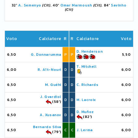
32'
A. Semenyo
(Cit)
, 40'
Omar Marmoush
(Cit)
, 84'
Savinho
(Cit)
Voto
Calciatore
R
R
Calciatore
Voto
D. Henderson
6,50
G. Donnarumma
P
P
5,50
T. Mitchell
6,00
R. Aït-Nouri
D
D
6,00
6,50
M. Guéhi
D
D
C. Richards
6,00
J. Gvardiol
6,50
D
D
M. Lacroix
6,00
(58')
D. Muñoz
6,50
A. Xusanov
D
D
6,00
(82')
Bernardo Silva
6,50
C
C
J. Lerma
6,00
(79')