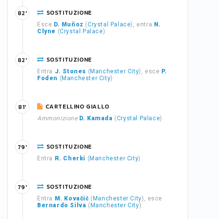
SOSTITUZIONE
82'
Esce
D. Muñoz
(
Crystal Palace
), entra
N.
Clyne
(
Crystal Palace
)
SOSTITUZIONE
82'
Entra
J. Stones
(
Manchester City
), esce
P.
Foden
(
Manchester City
)
CARTELLINO GIALLO
81'
Ammonizione
D. Kamada
(
Crystal Palace
)
SOSTITUZIONE
79'
Entra
R. Cherki
(
Manchester City
)
SOSTITUZIONE
79'
Entra
M. Kovačić
(
Manchester City
), esce
Bernardo Silva
(
Manchester City
)