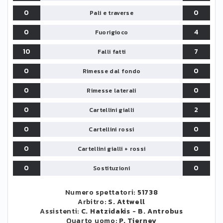
0
0
Pali e traverse
0
4
Fuorigioco
10
7
Falli fatti
0
0
Rimesse dal fondo
0
0
Rimesse laterali
0
2
Cartellini gialli
0
0
Cartellini rossi
0
0
Cartellini gialli + rossi
0
0
Sostituzioni
Numero spettatori:
51738
Arbitro:
S. Attwell
Assistenti:
C. Hatzidakis
-
B. Antrobus
Quarto uomo:
P. Tierney