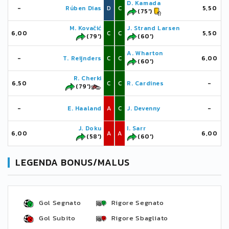
D. Kamada
-
Rúben Dias
D
C
5,50
(75')
M. Kovačić
J. Strand Larsen
6,00
C
C
5,50
(79')
(60')
A. Wharton
-
T. Reijnders
C
C
6,00
(60')
R. Cherki
6,50
C
C
R. Cardines
-
(79')
-
E. Haaland
A
C
J. Devenny
-
J. Doku
I. Sarr
6,00
A
A
6,00
(58')
(60')
LEGENDA BONUS/MALUS
Gol Segnato
Rigore Segnato
Gol Subito
Rigore Sbagliato