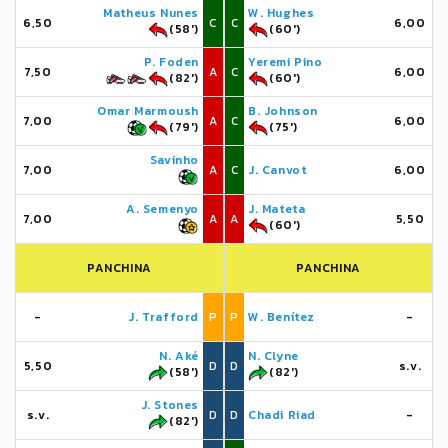
Matheus Nunes
W. Hughes
6,50
C
C
6,00
(58')
(60')
P. Foden
Yeremi Pino
7,50
A
C
6,00
(82')
(60')
Omar Marmoush
B. Johnson
7,00
A
C
6,00
(79')
(75')
Savinho
7,00
A
C
J. Canvot
6,00
A. Semenyo
J. Mateta
7,00
A
A
5,50
(60')
PANCHINA
PANCHINA
-
J. Trafford
P
P
W. Benítez
-
N. Aké
N. Clyne
5,50
D
D
s.v.
(58')
(82')
J. Stones
s.v.
D
D
Chadi Riad
-
(82')