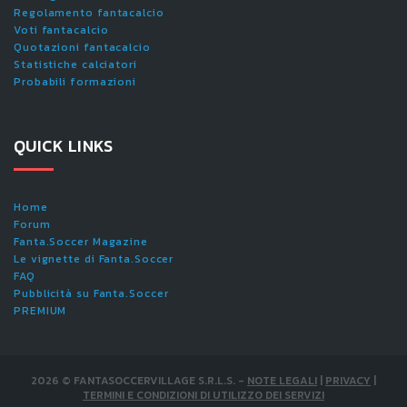
Regolamento fantacalcio
Voti fantacalcio
Quotazioni fantacalcio
Statistiche calciatori
Probabili formazioni
QUICK LINKS
Home
Forum
Fanta.Soccer Magazine
Le vignette di Fanta.Soccer
FAQ
Pubblicità su Fanta.Soccer
PREMIUM
2026
©
FANTASOCCERVILLAGE S.R.L.S.
-
NOTE LEGALI
|
PRIVACY
|
TERMINI E CONDIZIONI DI UTILIZZO DEI SERVIZI