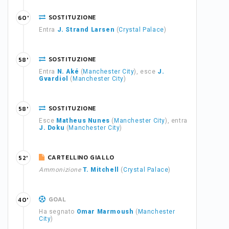
SOSTITUZIONE
60'
Entra
J. Strand Larsen
(
Crystal Palace
)
SOSTITUZIONE
58'
Entra
N. Aké
(
Manchester City
), esce
J.
Gvardiol
(
Manchester City
)
SOSTITUZIONE
58'
Esce
Matheus Nunes
(
Manchester City
), entra
J. Doku
(
Manchester City
)
CARTELLINO GIALLO
52'
Ammonizione
T. Mitchell
(
Crystal Palace
)
GOAL
40'
Ha segnato
Omar Marmoush
(
Manchester
City
)