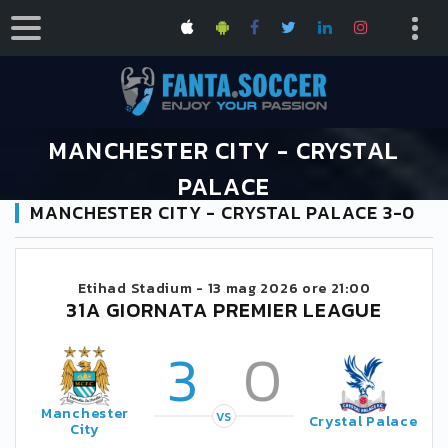
MANCHESTER CITY - CRYSTAL
PALACE
MANCHESTER CITY - CRYSTAL PALACE 3-0
HOME
CALENDARIO PREMIER LEAGUE 2025/2026
MANCHESTER CITY - CRYSTAL PALACE
Etihad Stadium -
13 mag 2026 ore 21:00
31A GIORNATA PREMIER LEAGUE
3
0
Manchester
VS
Crystal Palace
City