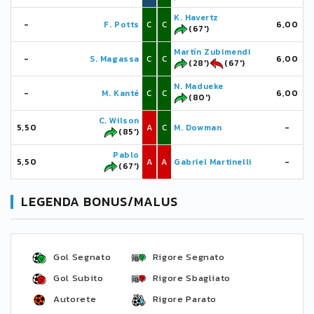
K. Havertz
-
F. Potts
C
C
6,00
(67')
Martín Zubimendi
-
S. Magassa
C
C
6,00
(28')
(67')
N. Madueke
-
M. Kanté
C
C
6,00
(80')
C. Wilson
5,50
A
C
M. Dowman
-
(85')
Pablo
5,50
A
A
Gabriel Martinelli
-
(67')
LEGENDA BONUS/MALUS
Gol Segnato
Rigore Segnato
Gol Subito
Rigore Sbagliato
Autorete
Rigore Parato