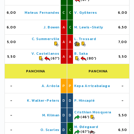
6,00
Mateus Fernandes
C
C
V. Gyökeres
6,00
6,00
J. Bowen
A
C
M. Lewis-Skelly
6,50
C. Summerville
L. Trossard
5,00
A
A
7,00
V. Castellanos
B. Saka
5,50
A
A
5,50
(67')
(80')
PANCHINA
PANCHINA
-
A. Aréola
P
P
Kepa Arrizabalaga
-
-
K. Walker-Peters
D
D
P. Hincapié
-
Cristhian Mosquera
-
M. Kilman
D
D
5,50
(46')
M. Ødegaard
-
O. Scarles
D
C
6,50
(67')