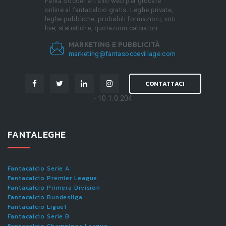
Fanta.Soccer è il sito web per giocare
online al fantacalcio gratis. Leghe private,
leghe pubbliche, probabili formazioni, voti
live, statistiche, quotazioni calciatori.
MARKETING E PUBBLICITÀ
marketing@fantasoccevillage.com
CONTATTACI
- 10.1.0.204
FANTALEGHE
Fantacalcio Serie A
Fantacalcio Premier League
Fantacalcio Primera Division
Fantacalcio Bundesliga
Fantacalcio Ligue1
Fantacalcio Serie B
Fantacalcio Champions League