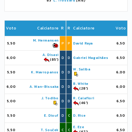
83'
L. Trossard
(Ars)
Voto
Calciatore
R
R
Calciatore
Voto
M. Hermansen
5,50
P
P
David Raya
6,50
A. Disasi
6,00
D
D
Gabriel Magalhães
6,50
(85')
W. Saliba
5,50
K. Mavropanos
D
D
6,00
B. White
6,00
A. Wan-Bissaka
D
D
6,00
(28')
J. Todibo
R. Calafiori
5,00
D
D
6,50
(46')
5,50
E. Diouf
D
C
D. Rice
6,50
E. Eze
5,50
T. Souček
C
C
6,50
(67')