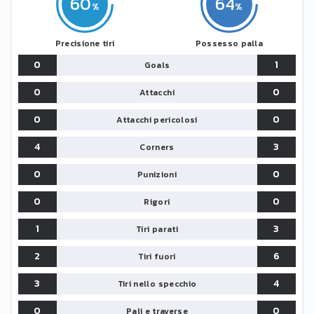
60
64
Precisione tiri
Possesso palla
0
1
Goals
0
0
Attacchi
0
0
Attacchi pericolosi
4
3
Corners
0
0
Punizioni
0
0
Rigori
1
3
Tiri parati
2
6
Tiri fuori
3
4
Tiri nello specchio
0
0
Pali e traverse