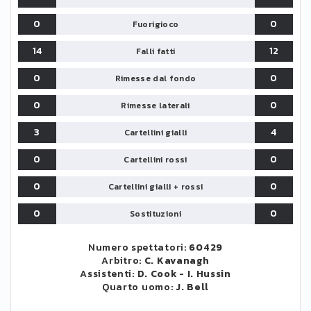
0
0
Fuorigioco
14
12
Falli fatti
0
0
Rimesse dal fondo
0
0
Rimesse laterali
3
4
Cartellini gialli
0
0
Cartellini rossi
0
0
Cartellini gialli + rossi
0
0
Sostituzioni
Numero spettatori:
60429
Arbitro:
C. Kavanagh
Assistenti:
D. Cook
-
I. Hussin
Quarto uomo:
J. Bell