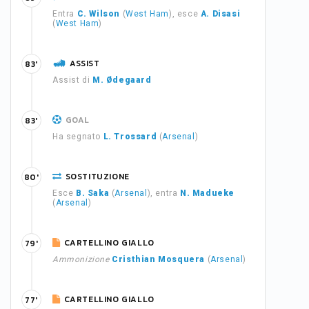
Entra
C. Wilson
(
West Ham
), esce
A. Disasi
(
West Ham
)
ASSIST
83'
Assist di
M. Ødegaard
GOAL
83'
Ha segnato
L. Trossard
(
Arsenal
)
SOSTITUZIONE
80'
Esce
B. Saka
(
Arsenal
), entra
N. Madueke
(
Arsenal
)
CARTELLINO GIALLO
79'
Ammonizione
Cristhian Mosquera
(
Arsenal
)
CARTELLINO GIALLO
77'