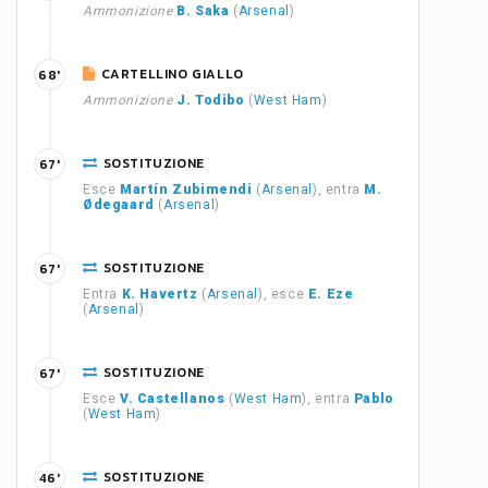
Ammonizione
B. Saka
(
Arsenal
)
CARTELLINO GIALLO
68'
Ammonizione
J. Todibo
(
West Ham
)
SOSTITUZIONE
67'
Esce
Martín Zubimendi
(
Arsenal
), entra
M.
Ødegaard
(
Arsenal
)
SOSTITUZIONE
67'
Entra
K. Havertz
(
Arsenal
), esce
E. Eze
(
Arsenal
)
SOSTITUZIONE
67'
Esce
V. Castellanos
(
West Ham
), entra
Pablo
(
West Ham
)
SOSTITUZIONE
46'