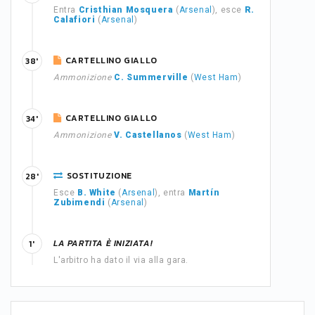
Entra
Cristhian Mosquera
(
Arsenal
), esce
R.
Calafiori
(
Arsenal
)
CARTELLINO GIALLO
38'
Ammonizione
C. Summerville
(
West Ham
)
CARTELLINO GIALLO
34'
Ammonizione
V. Castellanos
(
West Ham
)
SOSTITUZIONE
28'
Esce
B. White
(
Arsenal
), entra
Martín
Zubimendi
(
Arsenal
)
LA PARTITA È INIZIATA!
1'
L'arbitro ha dato il via alla gara.