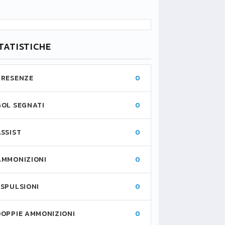
TATISTICHE
PRESENZE
0
GOL SEGNATI
0
ASSIST
0
AMMONIZIONI
0
ESPULSIONI
0
DOPPIE AMMONIZIONI
0