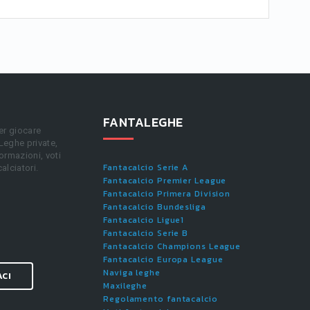
FANTALEGHE
er giocare
 Leghe private,
ormazioni, voti
Fantacalcio Serie A
calciatori.
Fantacalcio Premier League
Fantacalcio Primera Division
Fantacalcio Bundesliga
Fantacalcio Ligue1
Fantacalcio Serie B
Fantacalcio Champions League
Fantacalcio Europa League
Naviga leghe
ACI
Maxileghe
Regolamento fantacalcio