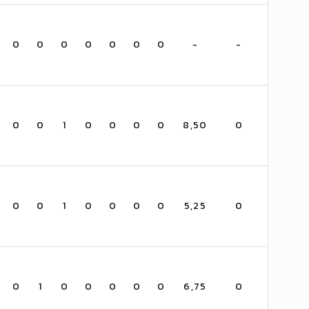
0
0
0
0
0
0
0
-
-
0
0
1
0
0
0
0
8,50
0
0
0
1
0
0
0
0
5,25
0
0
1
0
0
0
0
0
6,75
0