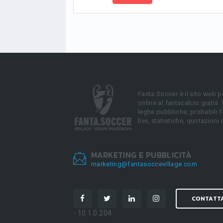
Fanta.Soccer è il sito web p
online al fantacalcio gratis.
leghe pubbliche, probabili f
live, statistiche, quotazioni 
MARKETING E PUBBLICITÀ
marketing@fantasoccevillage.com
CONTATT
- 10.1.0.204