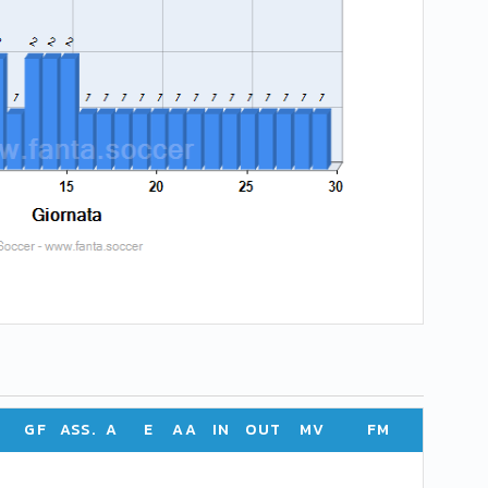
GF
ASS.
A
E
AA
IN
OUT
MV
FM