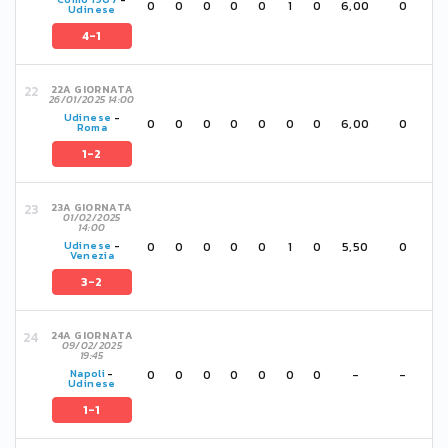
0
0
0
0
0
1
0
6,00
0
Udinese
4-1
22A GIORNATA
26/01/2025 14:00
Udinese
-
0
0
0
0
0
0
0
6,00
0
Roma
1-2
23A GIORNATA
01/02/2025
14:00
0
0
0
0
0
1
0
5,50
0
Udinese
-
Venezia
3-2
24A GIORNATA
09/02/2025
19:45
0
0
0
0
0
0
0
-
-
Napoli
-
Udinese
1-1