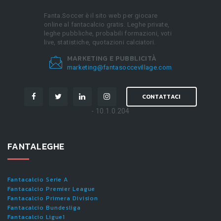
Fanta.Soccer è il sito web per giocare
online al fantacalcio gratis. Leghe private,
leghe pubbliche, probabili formazioni, voti
live, statistiche, quotazioni calciatori.
MARKETING E PUBBLICITÀ
marketing@fantasoccevillage.com
CONTATTACI
- 10.1.0.204
FANTALEGHE
Fantacalcio Serie A
Fantacalcio Premier League
Fantacalcio Primera Division
Fantacalcio Bundesliga
Fantacalcio Ligue1