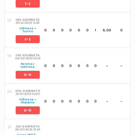
1-2
18A GIORNATA
29/12/2024 11:30
Udinese
-
0
0
0
0
0
0
1
6,00
0
Torino
2-2
19A GIORNATA
04/01/2025 19:45
Verona
-
0
0
0
0
0
0
0
-
-
Udinese
0-0
20A GIORNATA
11/01/2025 14:00
Udinese
-
0
0
0
0
0
0
0
-
-
Atalanta
0-0
21A GIORNATA
20/01/2025 19:45
Como 1907
-