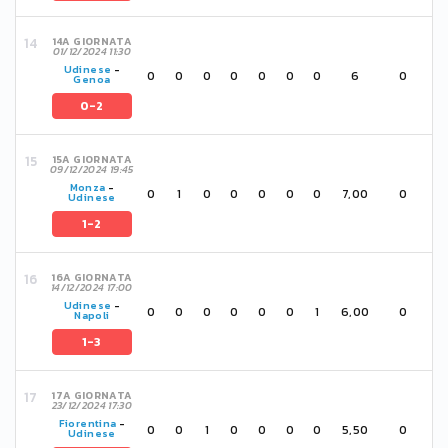
14A GIORNATA
01/12/2024 11:30
Udinese
-
0
0
0
0
0
0
0
6
0
Genoa
0-2
15A GIORNATA
09/12/2024 19:45
Monza
-
0
1
0
0
0
0
0
7,00
0
Udinese
1-2
16A GIORNATA
14/12/2024 17:00
Udinese
-
0
0
0
0
0
0
1
6,00
0
Napoli
1-3
17A GIORNATA
23/12/2024 17:30
Fiorentina
-
0
0
1
0
0
0
0
5,50
0
Udinese