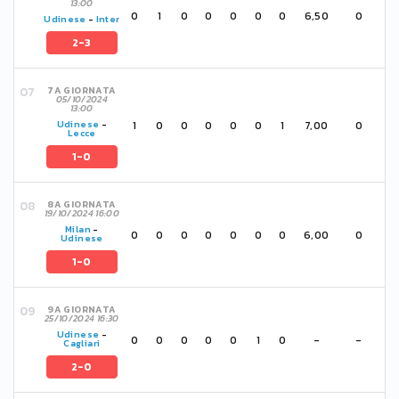
13:00
0
1
0
0
0
0
0
6,50
0
Udinese
-
Inter
2-3
7A GIORNATA
05/10/2024
13:00
1
0
0
0
0
0
1
7,00
0
Udinese
-
Lecce
1-0
8A GIORNATA
19/10/2024 16:00
Milan
-
0
0
0
0
0
0
0
6,00
0
Udinese
1-0
9A GIORNATA
25/10/2024 16:30
Udinese
-
0
0
0
0
0
1
0
-
-
Cagliari
2-0