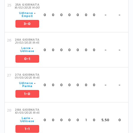
25A GIORNATA
16/02/2025 14:00
Udinese
-
0
0
0
0
0
0
0
-
-
Empoli
3-0
26A GIORNATA
21/02/2025 19:45
Lecce
-
0
0
0
0
0
0
0
-
-
Udinese
0-1
27A GIORNATA
01/03/2025 19:45
Udinese
-
0
0
0
0
0
0
0
-
-
Parma
1-0
28A GIORNATA
10/03/2025 19:45
Lazio
-
0
0
0
0
0
1
0
5,50
0
Udinese
1-1