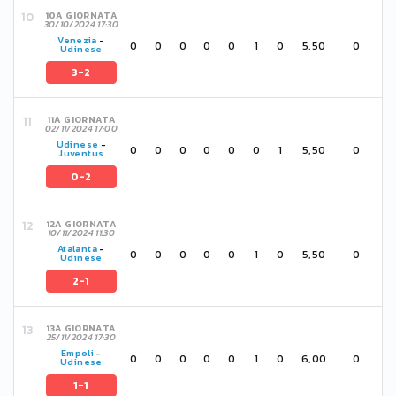
10A GIORNATA
30/10/2024 17:30
Venezia
-
0
0
0
0
0
1
0
5,50
0
Udinese
3-2
11A GIORNATA
02/11/2024 17:00
Udinese
-
0
0
0
0
0
0
1
5,50
0
Juventus
0-2
12A GIORNATA
10/11/2024 11:30
Atalanta
-
0
0
0
0
0
1
0
5,50
0
Udinese
2-1
13A GIORNATA
25/11/2024 17:30
Empoli
-
0
0
0
0
0
1
0
6,00
0
Udinese
1-1