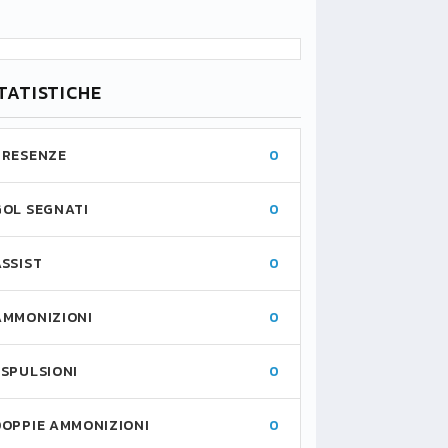
TATISTICHE
PRESENZE
0
GOL SEGNATI
0
ASSIST
0
AMMONIZIONI
0
ESPULSIONI
0
DOPPIE AMMONIZIONI
0