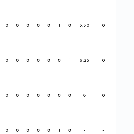
0
0
0
0
0
1
0
5,50
0
0
0
0
0
0
0
1
6,25
0
0
0
0
0
0
0
0
6
0
0
0
0
0
0
1
0
-
-