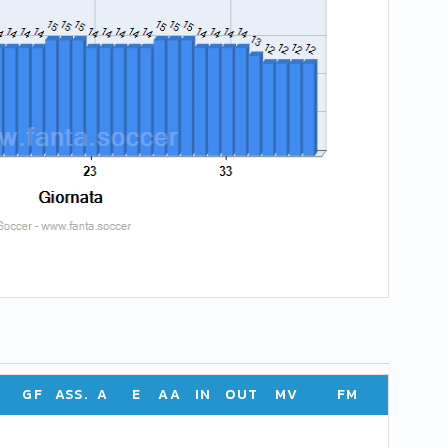
GF
ASS.
A
E
AA
IN
OUT
MV
FM