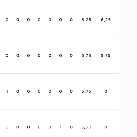
0
0
0
0
0
0
0
6,25
6,25
0
0
0
0
0
0
0
5,75
5,75
1
0
0
0
0
0
0
6,75
0
0
0
0
0
0
1
0
5,50
0