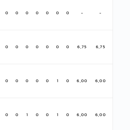
0
0
0
0
0
0
0
-
-
0
0
0
0
0
0
0
6,75
6,75
0
0
0
0
0
1
0
6,00
6,00
0
0
1
0
0
1
0
6,00
6,00