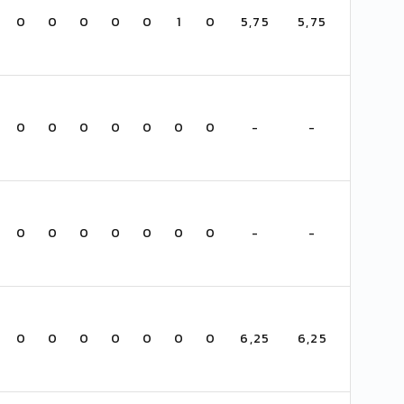
0
0
0
0
0
1
0
5,75
5,75
0
0
0
0
0
0
0
-
-
0
0
0
0
0
0
0
-
-
0
0
0
0
0
0
0
6,25
6,25