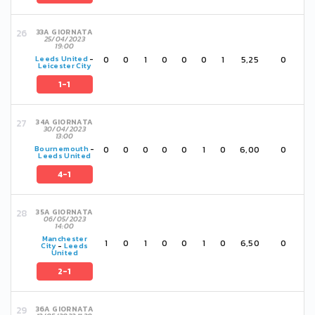
33A GIORNATA
25/04/2023
19:00
0
0
1
0
0
0
1
5,25
0
Leeds United
-
Leicester City
1-1
34A GIORNATA
30/04/2023
13:00
0
0
0
0
0
1
0
6,00
0
Bournemouth
-
Leeds United
4-1
35A GIORNATA
06/05/2023
14:00
Manchester
1
0
1
0
0
1
0
6,50
0
City
-
Leeds
United
2-1
36A GIORNATA