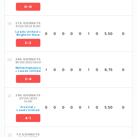
0-0
27A GIORNATA
11/03/2023 15:00
Leeds United
-
0
0
0
0
0
1
0
5,50
0
Brighton Hove
2-2
28A GIORNATA
18/03/2023 15:00
Wolverhampton
1
0
0
0
0
1
0
6,75
0
-
Leeds United
2-4
29A GIORNATA
01/04/2023
14:00
0
0
0
0
0
1
0
5,50
0
Arsenal
-
Leeds United
4-1
7A GIORNATA