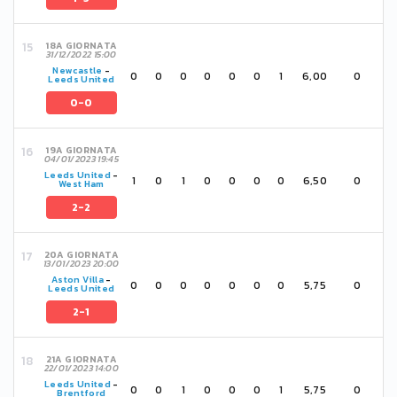
18A GIORNATA
31/12/2022 15:00
Newcastle
-
0
0
0
0
0
0
1
6,00
0
Leeds United
0-0
19A GIORNATA
04/01/2023 19:45
Leeds United
-
1
0
1
0
0
0
0
6,50
0
West Ham
2-2
20A GIORNATA
13/01/2023 20:00
Aston Villa
-
0
0
0
0
0
0
0
5,75
0
Leeds United
2-1
21A GIORNATA
22/01/2023 14:00
Leeds United
-
0
0
1
0
0
0
1
5,75
0
Brentford