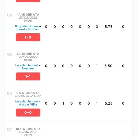
4A GIORNATA
27/08/2022
14:00
0
0
0
0
0
0
0
5,75
0
Brighton Hove
-
Leeds United
1-0
5A GIORNATA
30/08/2022
19:00
0
0
0
0
0
0
1
5,50
0
Leeds United
-
Everton
1-1
9A GIORNATA
02/10/2022 15:30
Leeds United
-
0
0
1
0
0
0
1
5,25
0
Aston Villa
0-0
10A GIORNATA
09/10/2022
13:00