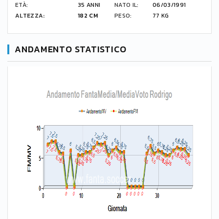
ETÀ:
35 ANNI
NATO IL:
06/03/1991
ALTEZZA:
182 CM
PESO:
77 KG
ANDAMENTO STATISTICO