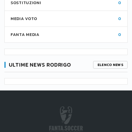
SOSTITUZIONI
0
MEDIA VOTO
0
FANTA MEDIA
0
ULTIME NEWS RODRIGO
ELENCO NEWS