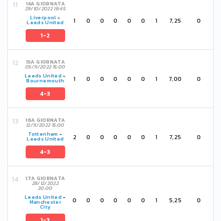
14A GIORNATA
29/10/2022 18:45
Liverpool
-
1
0
0
0
0
0
1
7,25
0
Leeds United
1-2
15A GIORNATA
05/11/2022 15:00
Leeds United
-
1
0
0
0
0
0
1
7,00
0
Bournemouth
4-3
16A GIORNATA
12/11/2022 15:00
Tottenham
-
2
0
0
0
0
0
1
7,25
0
Leeds United
4-3
17A GIORNATA
28/12/2022
20:00
Leeds United
-
0
0
0
0
0
0
1
5,25
0
Manchester
City
1-3