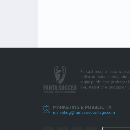
Fanta.Soccer è il sito web p
online al fantacalcio gratis.
leghe pubbliche, probabili f
live, statistiche, quotazioni 
MARKETING E PUBBLICITÀ
marketing@fantasoccevillage.com