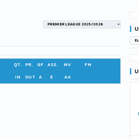
PREMIER LEAGUE 2025/2026
U
E
QT.
PR.
GF
ASS.
MV
FM
U
IN
OUT
A
E
AA