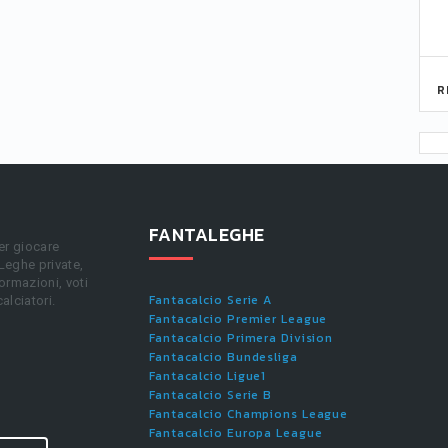
R
FANTALEGHE
er giocare
 Leghe private,
ormazioni, voti
Fantacalcio Serie A
calciatori.
Fantacalcio Premier League
Fantacalcio Primera Division
Fantacalcio Bundesliga
Fantacalcio Ligue1
Fantacalcio Serie B
Fantacalcio Champions League
Fantacalcio Europa League