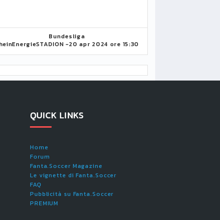
Bundesliga
heinEnergieSTADION -
20 apr 2024 ore 15:30
QUICK LINKS
Home
Forum
Fanta.Soccer Magazine
Le vignette di Fanta.Soccer
FAQ
Pubblicità su Fanta.Soccer
PREMIUM