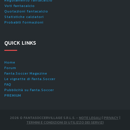
Regolamento fantacalcio
Voti fantacalcio
Quotazioni fantacalcio
Statistiche calciatori
Probabili formazioni
QUICK LINKS
Home
Forum
Fanta.Soccer Magazine
Le vignette di Fanta.Soccer
FAQ
Pubblicità su Fanta.Soccer
PREMIUM
2026
©
FANTASOCCERVILLAGE S.R.L.S.
-
NOTE LEGALI
|
PRIVACY
|
TERMINI E CONDIZIONI DI UTILIZZO DEI SERVIZI