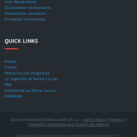
Voti fantacalcio
Quotazioni fantacalcio
Statistiche calciatori
Probabili formazioni
QUICK LINKS
Home
Forum
Fanta.Soccer Magazine
Le vignette di Fanta.Soccer
FAQ
Pubblicità su Fanta.Soccer
PREMIUM
2026
©
FANTASOCCERVILLAGE S.R.L.S.
-
NOTE LEGALI
|
PRIVACY
|
TERMINI E CONDIZIONI DI UTILIZZO DEI SERVIZI
Fantacalcio è un marchio registrato Quadronica S.r.l.