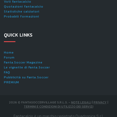
Voti fantacalcio
Quotazioni fantacalcio
Statistiche calciatori
Probabili formazioni
QUICK LINKS
Home
Forum
Fanta.Soccer Magazine
Le vignette di Fanta.Soccer
FAQ
Pubblicità su Fanta.Soccer
PREMIUM
2026
©
FANTASOCCERVILLAGE S.R.L.S.
-
NOTE LEGALI
|
PRIVACY
|
TERMINI E CONDIZIONI DI UTILIZZO DEI SERVIZI
Fantacalcio è un marchio registrato Quadronica S.r.l.