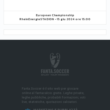
European Championship
RheinEnergieSTADION -
15 giu 2024 ore 15:00
Fanta.Soccer è il sito web per giocare
online al fantacalcio gratis. Leghe private,
leghe pubbliche, probabili formazioni, voti
live, statistiche, quotazioni calciatori.
MARKETING E PUBBLICITÀ