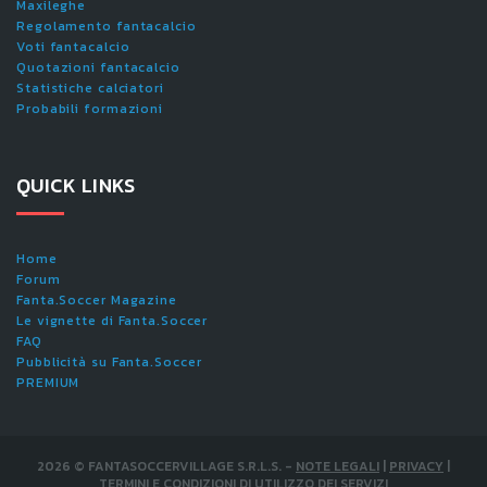
Maxileghe
Regolamento fantacalcio
Voti fantacalcio
Quotazioni fantacalcio
Statistiche calciatori
Probabili formazioni
QUICK LINKS
Home
Forum
Fanta.Soccer Magazine
Le vignette di Fanta.Soccer
FAQ
Pubblicità su Fanta.Soccer
PREMIUM
2026
©
FANTASOCCERVILLAGE S.R.L.S.
-
NOTE LEGALI
|
PRIVACY
|
TERMINI E CONDIZIONI DI UTILIZZO DEI SERVIZI