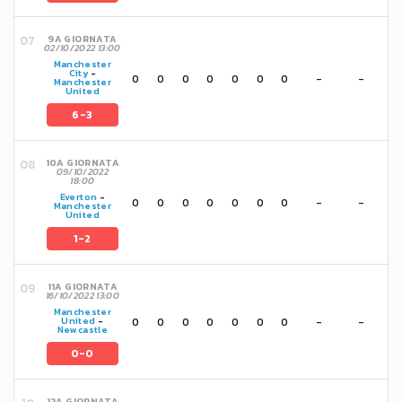
9A GIORNATA
02/10/2022 13:00
Manchester
City
-
0
0
0
0
0
0
0
-
-
Manchester
United
6-3
10A GIORNATA
09/10/2022
18:00
Everton
-
0
0
0
0
0
0
0
-
-
Manchester
United
1-2
11A GIORNATA
16/10/2022 13:00
Manchester
0
0
0
0
0
0
0
-
-
United
-
Newcastle
0-0
12A GIORNATA