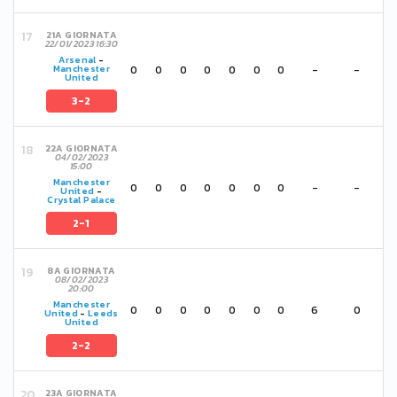
21A GIORNATA
22/01/2023 16:30
Arsenal
-
0
0
0
0
0
0
0
-
-
Manchester
United
3-2
22A GIORNATA
04/02/2023
15:00
Manchester
0
0
0
0
0
0
0
-
-
United
-
Crystal Palace
2-1
8A GIORNATA
08/02/2023
20:00
Manchester
0
0
0
0
0
0
0
6
0
United
-
Leeds
United
2-2
23A GIORNATA