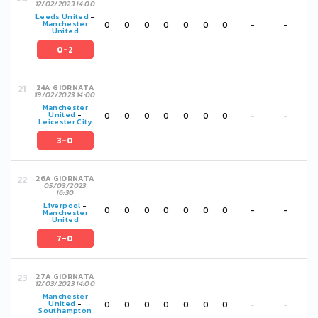
12/02/2023 14:00
Leeds United
-
0
0
0
0
0
0
0
-
-
Manchester
United
0-2
24A GIORNATA
19/02/2023 14:00
Manchester
0
0
0
0
0
0
0
-
-
United
-
Leicester City
3-0
26A GIORNATA
05/03/2023
16:30
Liverpool
-
0
0
0
0
0
0
0
-
-
Manchester
United
7-0
27A GIORNATA
12/03/2023 14:00
Manchester
0
0
0
0
0
0
0
-
-
United
-
Southampton