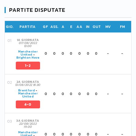
PARTITE DISPUTATE
GIO.
PARTITA
GF
ASS.
A
E
AA
IN
OUT
MV
FM
1A GIORNATA
07/08/2022
13:00
Manchester
0
0
0
0
0
0
0
-
-
United
-
Brighton Hove
1-2
2A GIORNATA
13/08/2022 16:30
Brentford
-
0
0
0
0
0
0
0
-
-
Manchester
United
4-0
3A GIORNATA
22/08/2022
19:00
Manchester
0
0
0
0
0
0
0
-
-
United
-