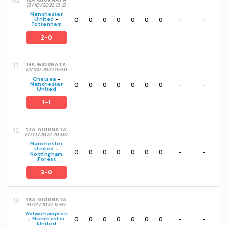
19/10/2022 19:15
Manchester
0
0
0
0
0
0
0
-
-
United
-
Tottenham
2-0
13A GIORNATA
22/10/2022 16:30
Chelsea
-
0
0
0
0
0
0
0
-
-
Manchester
United
1-1
17A GIORNATA
27/12/2022 20:00
Manchester
United
-
0
0
0
0
0
0
0
-
-
Nottingham
Forest
3-0
18A GIORNATA
31/12/2022 12:30
Wolverhampton
0
0
0
0
0
0
0
-
-
-
Manchester
United