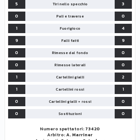
5
3
Tiri nello specchio
0
0
Pali e traverse
1
4
Fuorigioco
9
9
Falli fatti
0
0
Rimesse dal fondo
0
0
Rimesse laterali
1
2
Cartellini gialli
1
1
Cartellini rossi
0
0
Cartellini gialli + rossi
0
0
Sostituzioni
Numero spettatori:
73420
Arbitro:
A. Marriner