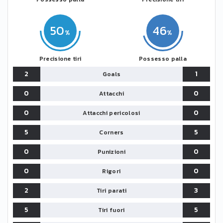
50
46
Precisione tiri
Possesso palla
2
1
Goals
0
0
Attacchi
0
0
Attacchi pericolosi
5
5
Corners
0
0
Punizioni
0
0
Rigori
2
3
Tiri parati
5
5
Tiri fuori