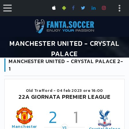
MANCHESTER UNITED - CRYSTAL
PALACE
MANCHESTER UNITED - CRYSTAL PALACE 2-
HOME
CALENDARIO PREMIER LEAGUE 2022/2023
1
MANCHESTER UNITED - CRYSTAL PALACE
Old Trafford -
04 feb 2023 ore 16:00
22A GIORNATA PREMIER LEAGUE
2
1
Manchester
VS
Crystal Palace