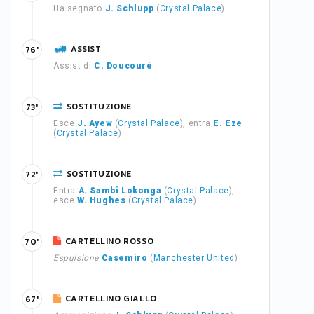
Ha segnato
J. Schlupp
(
Crystal Palace
)
ASSIST
76'
Assist di
C. Doucouré
SOSTITUZIONE
73'
Esce
J. Ayew
(
Crystal Palace
), entra
E. Eze
(
Crystal Palace
)
SOSTITUZIONE
72'
Entra
A. Sambi Lokonga
(
Crystal Palace
),
esce
W. Hughes
(
Crystal Palace
)
CARTELLINO ROSSO
70'
Espulsione
Casemiro
(
Manchester United
)
CARTELLINO GIALLO
67'