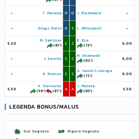
-
T. Malacia
D
D
J. Riedewald
-
-
Diogo Dalot
D
C
L. Milivojević
-
M. Sabitzer
E. Eze
5,50
C
C
6,00
(81')
(73')
N. Ahamada
-
J. Sancho
C
C
6,00
(82')
A. Sambi Lokonga
-
K. Mainoo
C
C
6,00
(72')
A. Garnacho
J. Mateta
5,50
A
A
5,50
(59')
(87')
(83')
LEGENDA BONUS/MALUS
Gol Segnato
Rigore Segnato