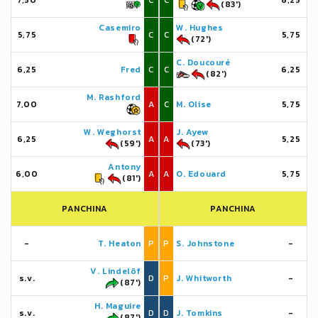
7,50
C
C
6,25
(83')
Casemiro
W. Hughes
5,75
C
C
5,75
(72')
C. Doucouré
6,25
Fred
C
C
6,25
(82')
M. Rashford
7,00
A
C
M. Olise
5,75
W. Weghorst
J. Ayew
6,25
A
A
5,25
(59')
(73')
Antony
6,00
A
A
O. Edouard
5,75
(81')
PANCHINA
PANCHINA
-
T. Heaton
P
P
S. Johnstone
-
V. Lindelöf
s.v.
D
P
J. Whitworth
-
(87')
H. Maguire
s.v.
D
D
J. Tomkins
-
(87')