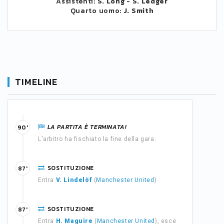
Assistenti:
S. Long
-
S. Ledger
Quarto uomo:
J. Smith
TIMELINE
LA PARTITA È TERMINATA!
90'
L'arbitro ha fischiato la fine della gara.
SOSTITUZIONE
87'
Entra
V. Lindelöf
(
Manchester United
)
SOSTITUZIONE
87'
Entra
H. Maguire
(
Manchester United
), esce