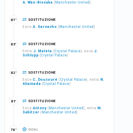
A. Wan-Bissaka
(
Manchester United
)
SOSTITUZIONE
87'
Esce
A. Garnacho
(
Manchester United
)
SOSTITUZIONE
83'
Entra
J. Mateta
(
Crystal Palace
), esce
J.
Schlupp
(
Crystal Palace
)
SOSTITUZIONE
82'
Esce
C. Doucouré
(
Crystal Palace
), entra
N.
Ahamada
(
Crystal Palace
)
SOSTITUZIONE
81'
Esce
Antony
(
Manchester United
), entra
M.
Sabitzer
(
Manchester United
)
GOAL
76'