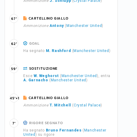
Ammonizione
J. Schlupp
(
Crystal Palace
)
CARTELLINO GIALLO
67'
Ammonizione
Antony
(
Manchester United
)
GOAL
62'
Ha segnato
M. Rashford
(
Manchester United
)
SOSTITUZIONE
59'
Esce
W. Weghorst
(
Manchester United
), entra
A. Garnacho
(
Manchester United
)
CARTELLINO GIALLO
45'+1
Ammonizione
T. Mitchell
(
Crystal Palace
)
RIGORE SEGNATO
7'
Ha segnato
Bruno Fernandes
(
Manchester
United
) su rigore