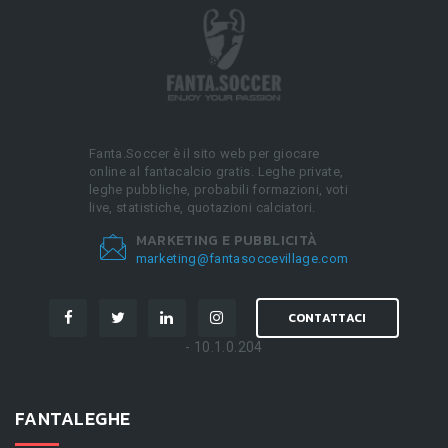
Fanta.Soccer è il sito web per giocare
online al fantacalcio gratis. Leghe private,
leghe pubbliche, probabili formazioni, voti
live, statistiche, quotazioni calciatori.
MARKETING E PUBBLICITÀ
marketing@fantasoccevillage.com
CONTATTACI
- 10.1.0.204
FANTALEGHE