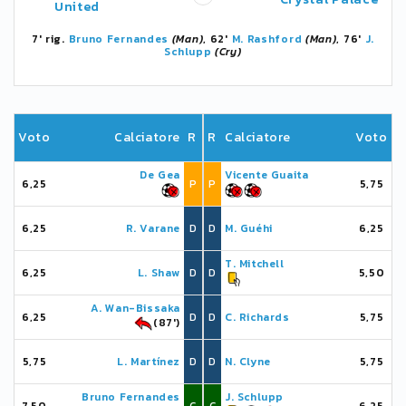
United
7' rig.
Bruno Fernandes
(Man)
, 62'
M. Rashford
(Man)
, 76'
J.
Schlupp
(Cry)
Voto
Calciatore
R
R
Calciatore
Voto
De Gea
Vicente Guaita
6,25
P
P
5,75
6,25
R. Varane
D
D
M. Guéhi
6,25
T. Mitchell
6,25
L. Shaw
D
D
5,50
A. Wan-Bissaka
6,25
D
D
C. Richards
5,75
(87')
5,75
L. Martínez
D
D
N. Clyne
5,75
Bruno Fernandes
J. Schlupp